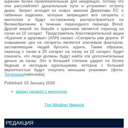
курение более привлекательным для некурящих, потому что
они расслабляют дыхательные пути и устраняют остроту
дыма. Запрет исходит из новых законов Директивы ЕС о
табачных изделиях, которые запрещают все сигареты с
ментолом и будут по-прежнему распространяться на
Великобританию в течение переходного периода Brexit.
Другой мерой по борьбе с курением является переход на
пачки из 10 сигарет. Представитель благотворительной акции
«Курение и здоровье» (ASH) сказал: «Сигареты уже дороги. И
повышение цен на сигареты является ключевым фактором,
заставляющим людей бросить курить. Таким образом,
переход с пачки в 20 сигарет на пачку из 10 сигарет, будет
означать, что люди должны будут найти эти дополнительные
деньги за пачку. Это в большей степени ударит по более
бедным и молодым курильщикам, которые с большей
вероятностью будут покупать меньшие упаковки» (фото-
Tangopaso
/wikimedia).
Published: 02 January 2020
запрет сигарет с ментолом
The Weather Network
РЕДАКЦИЯ