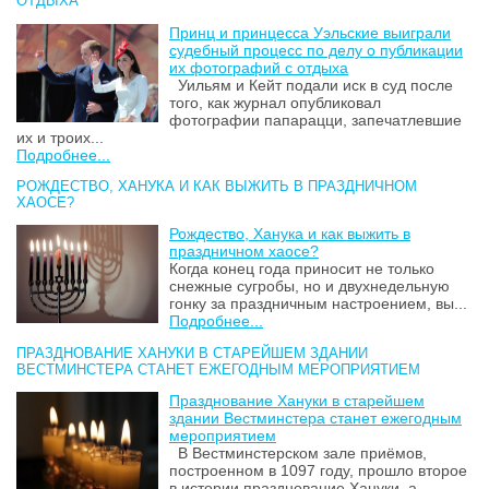
ОТДЫХА
Принц и принцесса Уэльские выиграли
судебный процесс по делу о публикации
их фотографий с отдыха
Уильям и Кейт подали иск в суд после
того, как журнал опубликовал
фотографии папарацци, запечатлевшие
их и троих...
Подробнее...
РОЖДЕСТВО, ХАНУКА И КАК ВЫЖИТЬ В ПРАЗДНИЧНОМ
ХАОСЕ?
Рождество, Ханука и как выжить в
праздничном хаосе?
Когда конец года приносит не только
снежные сугробы, но и двухнедельную
гонку за праздничным настроением, вы...
Подробнее...
ПРАЗДНОВАНИЕ ХАНУКИ В СТАРЕЙШЕМ ЗДАНИИ
ВЕСТМИНСТЕРА СТАНЕТ ЕЖЕГОДНЫМ МЕРОПРИЯТИЕМ
Празднование Хануки в старейшем
здании Вестминстера станет ежегодным
мероприятием
В Вестминстерском зале приёмов,
построенном в 1097 году, прошло второе
в истории празднование Хануки, а