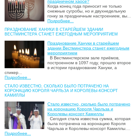
праздничном хаосе?
Когда конец года приносит не только
снежные сугробы, но и двухнедельную
гонку за праздничным настроением, вы...
Подробнее...
ПРАЗДНОВАНИЕ ХАНУКИ В СТАРЕЙШЕМ ЗДАНИИ
ВЕСТМИНСТЕРА СТАНЕТ ЕЖЕГОДНЫМ МЕРОПРИЯТИЕМ
Празднование Хануки в старейшем
здании Вестминстера станет ежегодным
мероприятием
В Вестминстерском зале приёмов,
построенном в 1097 году, прошло второе
в истории празднование Хануки, а
спикер...
Подробнее...
СТАЛО ИЗВЕСТНО, СКОЛЬКО БЫЛО ПОТРАЧЕНО НА
КОРОНАЦИЮ КОРОЛЯ ЧАРЛЬЗА И КОРОЛЕВЫ-КОНСОРТ
КАМИЛЛЫ
Стало известно, сколько было потрачено
на коронацию Короля Чарльза и
Королевы-консорт Камиллы
Сегодня стала известна сумма, которая
была потрачена на коронацию Короля
Чарльза и Королевы-консорт Камиллы....
Подробнее...