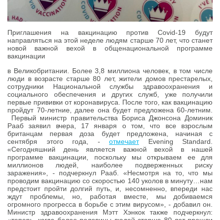
Приглашения на вакцинацию против Covid-19 будут
направляться на этой неделе людям старше 70 лет, что станет
новой важной вехой в общенациональной программе
вакцинации
в Великобритании. Более 3,8 миллиона человек, в том числе
люди в возрасте старше 80 лет, жители домов престарелых,
сотрудники Национальной службы здравоохранения и
социального обеспечения и других служб, уже получили
первые прививки от коронавируса. После того, как вакцинацию
пройдут 70-летние, далее она будет предложена 60-летним.
Первый министр правительства Бориса Джонсона Доминик
Рааб заявил вчера, 17 января о том, что все взрослым
британцам первая доза будет предложена, начиная с
сентября этого года, -
отмечает
Evening Standard.
«Сегодняшний день является важной вехой в нашей
программе вакцинации, поскольку мы открываем ее для
миллионов людей, наиболее подверженных риску
заражения», - подчеркнул Рааб. «Несмотря на то, что мы
проводим вакцинацию со скоростью 140 уколов в минуту…нам
предстоит пройти долгий путь, и, несомненно, впереди нас
ждут проблемы, но, работая вместе, мы добиваемся
огромного прогресса в борьбе с этим вирусом», - добавил он.
Министр здравоохранения Мэтт Хэнкок также подчеркнул:
«теперь, когда более половины людей старше 80 лет прошли