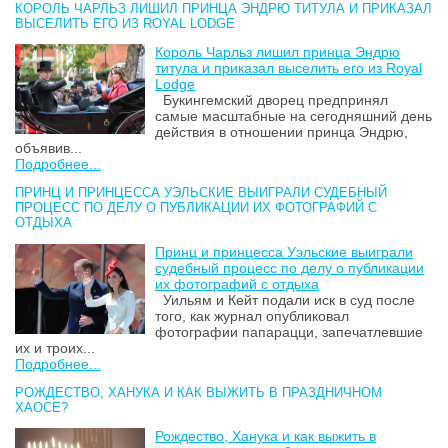
КОРОЛЬ ЧАРЛЬЗ ЛИШИЛ ПРИНЦА ЭНДРЮ ТИТУЛА И ПРИКАЗАЛ
ВЫСЕЛИТЬ ЕГО ИЗ ROYAL LODGE
Король Чарльз лишил принца Эндрю
титула и приказал выселить его из Royal
Lodge
Букингемский дворец предпринял
самые масштабные на сегодняшний день
действия в отношении принца Эндрю,
объявив...
Подробнее...
ПРИНЦ И ПРИНЦЕССА УЭЛЬСКИЕ ВЫИГРАЛИ СУДЕБНЫЙ
ПРОЦЕСС ПО ДЕЛУ О ПУБЛИКАЦИИ ИХ ФОТОГРАФИЙ С
ОТДЫХА
Принц и принцесса Уэльские выиграли
судебный процесс по делу о публикации
их фотографий с отдыха
Уильям и Кейт подали иск в суд после
того, как журнал опубликовал
фотографии папарацци, запечатлевшие
их и троих...
Подробнее...
РОЖДЕСТВО, ХАНУКА И КАК ВЫЖИТЬ В ПРАЗДНИЧНОМ
ХАОСЕ?
Рождество, Ханука и как выжить в