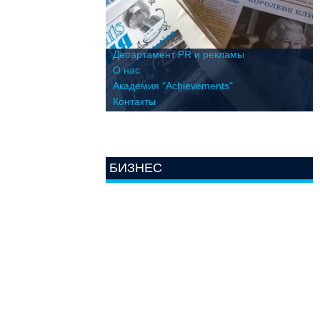
Департамент PR и рекламы
О нас
Академия "Achievements"
Контакты
БИЗНЕС