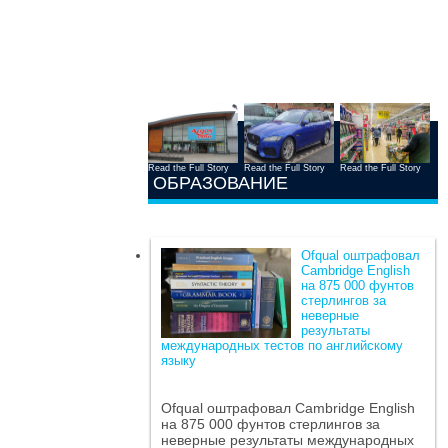
Read the Full Story
Read the Full Story
Read the Full Story
ОБРАЗОВАНИЕ
Ofqual оштрафовал
Cambridge English
на 875 000 фунтов
стерлингов за
неверные
результаты
международных тестов по английскому
языку
Ofqual оштрафовал Cambridge English
на 875 000 фунтов стерлингов за
неверные результаты международных