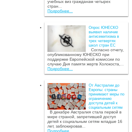
учебных виз гражданам четырех
стран...
Подробнее...
Опрос ЮНЕСКО
выявил наличие
антисемитизма в
трех четвертях
школ стран ЕС
Согласно отчету,
опубликованному ЮНЕСКО при
поддержке Европейской комиссии по
случаю Дня памяти жертв Холокоста,...
Подробнее...
От Австралии до
Европы: страны
принимают меры по
ограничению
доступа детей к
социальным сетям
В декабре Австралия стала первой в
мире страной, запретившей доступ
детей к социальным сетям младше 16
лет, заблокировав...
Подробнее...