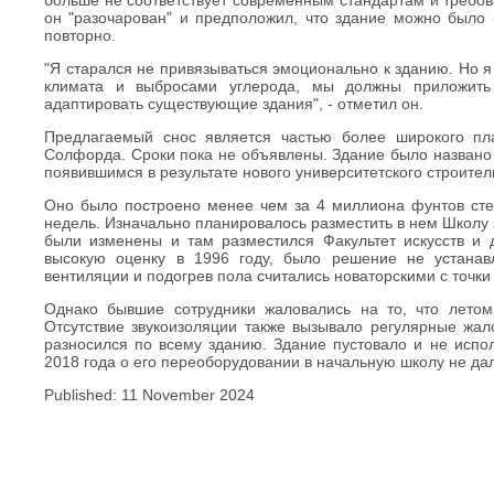
больше не соответствует современным стандартам и требов
он "разочарован" и предположил, что здание можно было 
повторно.
"Я старался не привязываться эмоционально к зданию. Но 
климата и выбросами углерода, мы должны приложить 
адаптировать существующие здания", - отметил он.
Предлагаемый снос является частью более широкого пла
Солфорда. Сроки пока не объявлены. Здание было названо ж
появившимся в результате нового университетского строител
Оно было построено менее чем за 4 миллиона фунтов сте
недель. Изначально планировалось разместить в нем Школу 
были изменены и там разместился Факультет искусств и 
высокую оценку в 1996 году, было решение не устанав
вентиляции и подогрев пола считались новаторскими с точки
Однако бывшие сотрудники жаловались на то, что лето
Отсутствие звукоизоляции также вызывало регулярные жал
разносился по всему зданию. Здание пустовало и не испо
2018 года о его переоборудовании в начальную школу не дал
Published: 11 November 2024