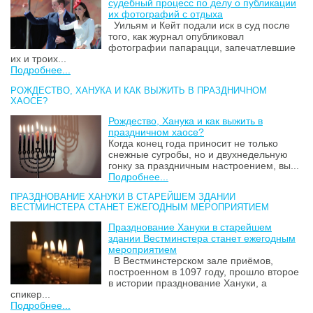
судебный процесс по делу о публикации
их фотографий с отдыха
Уильям и Кейт подали иск в суд после
того, как журнал опубликовал
фотографии папарацци, запечатлевшие
их и троих...
Подробнее...
РОЖДЕСТВО, ХАНУКА И КАК ВЫЖИТЬ В ПРАЗДНИЧНОМ
ХАОСЕ?
Рождество, Ханука и как выжить в
праздничном хаосе?
Когда конец года приносит не только
снежные сугробы, но и двухнедельную
гонку за праздничным настроением, вы...
Подробнее...
ПРАЗДНОВАНИЕ ХАНУКИ В СТАРЕЙШЕМ ЗДАНИИ
ВЕСТМИНСТЕРА СТАНЕТ ЕЖЕГОДНЫМ МЕРОПРИЯТИЕМ
Празднование Хануки в старейшем
здании Вестминстера станет ежегодным
мероприятием
В Вестминстерском зале приёмов,
построенном в 1097 году, прошло второе
в истории празднование Хануки, а
спикер...
Подробнее...