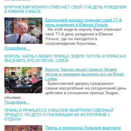
БРИТАНСКИЙ МОНАРХ ОТМЕЧАЕТ СВОЙ 77-Й ДЕНЬ РОЖДЕНИЯ
В ЮЖНОМ УЭЛЬСЕ
Британский монарх отмечает свой 77-й
день рождения в Южном Уэльсе
На этой неделе король Карл отмечает
свой 77-й день рождения в Южном
Уэльсе, где он находится в
сопровождении Королевы...
Подробнее...
КОРОЛЬ ЧАРЛЬЗ ЛИШИЛ ПРИНЦА ЭНДРЮ ТИТУЛА И ПРИКАЗАЛ
ВЫСЕЛИТЬ ЕГО ИЗ ROYAL LODGE
Король Чарльз лишил принца Эндрю
титула и приказал выселить его из Royal
Lodge
Букингемский дворец предпринял
самые масштабные на сегодняшний день
действия в отношении принца Эндрю,
объявив...
Подробнее...
ПРИНЦ И ПРИНЦЕССА УЭЛЬСКИЕ ВЫИГРАЛИ СУДЕБНЫЙ
ПРОЦЕСС ПО ДЕЛУ О ПУБЛИКАЦИИ ИХ ФОТОГРАФИЙ С
ОТДЫХА
Принц и принцесса Уэльские выиграли