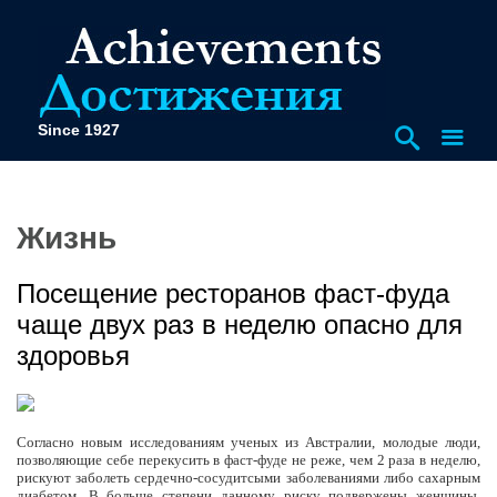
Since 1927
Жизнь
Посещение ресторанов фаст-фуда
чаще двух раз в неделю опасно для
здоровья
Согласно новым исследованиям ученых из Австралии, молодые люди,
позволяющие себе перекусить в фаст-фуде не реже, чем 2 раза в неделю,
рискуют заболеть сердечно-сосудитсыми заболеваниями либо сахарным
диабетом. В больше степени данному риску подвержены женщины.