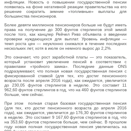
инфляции. Новость о повышении государственной пенсии
появилась на фоне негативной реакции правительства на его
решение сократить зимние «топливные» выплаты для
большинства пенсионеров.
Более девяти миллионов пенсионеров больше не будут иметь
права на получение до 300 фунтов стерлингов этой зимой
после того, как канцлер Рейчел Ривз объявила о введении
проверки нуждающихся для выплат. Уровень инфляции —
темп роста цен — неуклонно снижался в течение последних
нескольких лет, хотя в июле он немного вырос до 2,2%.
Это означает, что рост заработной платы — это показатель,
который установит увеличение пенсий в соответствии с
правилами «тройного замка». Последние данные ONS
подразумевают, что полная новая государственная пенсия с
фиксированной ставкой (для тех, кто достиг пенсионного
возраста после апреля 2016 года), как ожидается, увеличится
до 230,05 фунтов стерлингов в неделю. Это составит 11
962,60 фунтов стерлингов в год, что на 460 фунтов стерлингов
больше, чем сейчас.
При этом полная старая базовая государственная пенсия
(для тех, кто достиг пенсионного возраста до апреля 2016
года), как ожидается, увеличится до 176,30 фунтов стерлингов
в неделю. Это составит 9 167,60 фунтов стерлингов в год, что
на 353,60 фунтов стерлингов больше, чем сейчас. В прошлом
году новая полная государственная пенсия увеличилась на