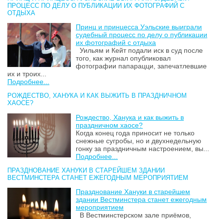
ПРОЦЕСС ПО ДЕЛУ О ПУБЛИКАЦИИ ИХ ФОТОГРАФИЙ С
ОТДЫХА
Принц и принцесса Уэльские выиграли
судебный процесс по делу о публикации
их фотографий с отдыха
Уильям и Кейт подали иск в суд после
того, как журнал опубликовал
фотографии папарацци, запечатлевшие
их и троих...
Подробнее...
РОЖДЕСТВО, ХАНУКА И КАК ВЫЖИТЬ В ПРАЗДНИЧНОМ
ХАОСЕ?
Рождество, Ханука и как выжить в
праздничном хаосе?
Когда конец года приносит не только
снежные сугробы, но и двухнедельную
гонку за праздничным настроением, вы...
Подробнее...
ПРАЗДНОВАНИЕ ХАНУКИ В СТАРЕЙШЕМ ЗДАНИИ
ВЕСТМИНСТЕРА СТАНЕТ ЕЖЕГОДНЫМ МЕРОПРИЯТИЕМ
Празднование Хануки в старейшем
здании Вестминстера станет ежегодным
мероприятием
В Вестминстерском зале приёмов,