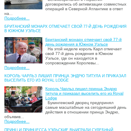
договорились об активизации совместных
операций в Северной Атлантике в ответ
на...
Подробнее...
БРИТАНСКИЙ МОНАРХ ОТМЕЧАЕТ СВОЙ 77-Й ДЕНЬ РОЖДЕНИЯ
В ЮЖНОМ УЭЛЬСЕ
Британский монарх отмечает свой 77-й
день рождения в Южном Уэльсе
На этой неделе король Карл отмечает
свой 77-й день рождения в Южном
Уэльсе, где он находится в
сопровождении Королевы...
Подробнее...
КОРОЛЬ ЧАРЛЬЗ ЛИШИЛ ПРИНЦА ЭНДРЮ ТИТУЛА И ПРИКАЗАЛ
ВЫСЕЛИТЬ ЕГО ИЗ ROYAL LODGE
Король Чарльз лишил принца Эндрю
титула и приказал выселить его из Royal
Lodge
Букингемский дворец предпринял
самые масштабные на сегодняшний день
действия в отношении принца Эндрю,
объявив...
Подробнее...
ПРИНЦ И ПРИНЦЕССА УЭЛЬСКИЕ ВЫИГРАЛИ СУДЕБНЫЙ