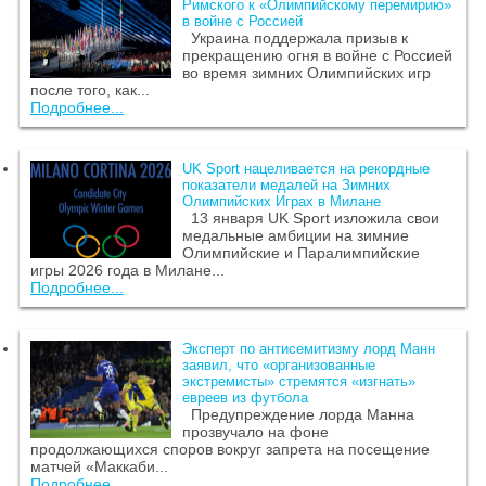
Римского к «Олимпийскому перемирию»
в войне с Россией
Украина поддержала призыв к
прекращению огня в войне с Россией
во время зимних Олимпийских игр
после того, как...
Подробнее...
UK Sport нацеливается на рекордные
показатели медалей на Зимних
Олимпийских Играх в Милане
13 января UK Sport изложила свои
медальные амбиции на зимние
Олимпийские и Паралимпийские
игры 2026 года в Милане...
Подробнее...
Эксперт по антисемитизму лорд Манн
заявил, что «организованные
экстремисты» стремятся «изгнать»
евреев из футбола
Предупреждение лорда Манна
прозвучало на фоне
продолжающихся споров вокруг запрета на посещение
матчей «Маккаби...
Подробнее...