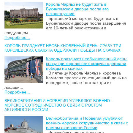
Король Чарльз не будет жить в
Букингемском дворце после его
реконструкции
Британский монарх не будет жить в
Букингемском дворце после завершения
его 10-летней реконструкции в
следующем...
Подробнее...
КОРОЛЬ ПРАЗДНУЕТ НЕОБЫКНОВЕННЫЙ ДЕНЬ: СРАЗУ ТРИ
КОРОЛЕВСКИХ СКАКУНА ОДЕРЖАЛИ ПОБЕДЫ НА СКАЧКАХ
Король празднует необыкновенный день:
сразу три королевских скакуна одержали
победы на скачках
В пятницу Король Чарльз и королева
Камилла провели сенсационный день на
ипподроме, после того как три их
лошади...
Подробнее...
ВЕЛИКОБРИТАНИЯ И НОРВЕГИЯ УГЛУБЛЯЮТ ВОЕННО-
МОРСКОЕ СОТРУДНИЧЕСТВО В СВЯЗИ С РОСТОМ
АКТИВНОСТИ РОССИИ
Великобритания и Норвегия углубляют
военно-морское сотрудничество в связи с
ростом активности России
Великобритания и Норвегия