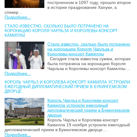
построенном в 1097 году, прошло второе
в истории празднование Хануки, а
спикер...
Подробнее...
СТАЛО ИЗВЕСТНО, СКОЛЬКО БЫЛО ПОТРАЧЕНО НА
КОРОНАЦИЮ КОРОЛЯ ЧАРЛЬЗА И КОРОЛЕВЫ-КОНСОРТ
КАМИЛЛЫ
Стало известно, сколько было потрачено
на коронацию Короля Чарльза и
Королевы-консорт Камиллы
Сегодня стала известна сумма, которая
была потрачена на коронацию Короля
Чарльза и Королевы-консорт Камиллы....
Подробнее...
КОРОЛЬ ЧАРЛЬЗ И КОРОЛЕВА-КОНСОРТ КАМИЛЛА УСТРОИЛИ
ЕЖЕГОДНЫЙ ДИПЛОМАТИЧЕСКИЙ ПРИЕМ В БУКИНГЕМСКОМ
ДВОРЦЕ
Король Чарльз и Королева-консорт
Камилла устроили ежегодный
дипломатический прием в Букингемском
дворце
Король Чарльз и Королева-консорт
Камилла 19 ноября устроили ежегодный
дипломатический прием в Букингемском дворце....
Подробнее...