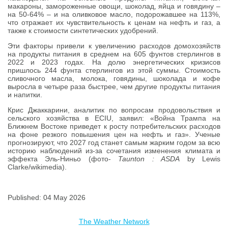
макароны, замороженные овощи, шоколад, яйца и говядину –
на 50-64% – и на оливковое масло, подорожавшее на 113%,
что отражает их чувствительность к ценам на нефть и газ, а
также к стоимости синтетических удобрений.
Эти факторы привели к увеличению расходов домохозяйств
на продукты питания в среднем на 605 фунтов стерлингов в
2022 и 2023 годах. На долю энергетических кризисов
пришлось 244 фунта стерлингов из этой суммы. Стоимость
сливочного масла, молока, говядины, шоколада и кофе
выросла в четыре раза быстрее, чем другие продукты питания
и напитки.
Крис Джаккарини, аналитик по вопросам продовольствия и
сельского хозяйства в ECIU, заявил: «Война Трампа на
Ближнем Востоке приведет к росту потребительских расходов
на фоне резкого повышения цен на нефть и газ». Ученые
прогнозируют, что 2027 год станет самым жарким годом за всю
историю наблюдений из-за сочетания изменения климата и
эффекта Эль-Ниньо (фото-
Taunton : ASDA
by Lewis
Clarke/wikimedia).
Published: 04 May 2026
The Weather Network