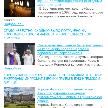
здании Вестминстера станет ежегодным
мероприятием
В Вестминстерском зале приёмов,
построенном в 1097 году, прошло второе
в истории празднование Хануки, а
спикер...
Подробнее...
СТАЛО ИЗВЕСТНО, СКОЛЬКО БЫЛО ПОТРАЧЕНО НА
КОРОНАЦИЮ КОРОЛЯ ЧАРЛЬЗА И КОРОЛЕВЫ-КОНСОРТ
КАМИЛЛЫ
Стало известно, сколько было потрачено
на коронацию Короля Чарльза и
Королевы-консорт Камиллы
Сегодня стала известна сумма, которая
была потрачена на коронацию Короля
Чарльза и Королевы-консорт Камиллы....
Подробнее...
КОРОЛЬ ЧАРЛЬЗ И КОРОЛЕВА-КОНСОРТ КАМИЛЛА УСТРОИЛИ
ЕЖЕГОДНЫЙ ДИПЛОМАТИЧЕСКИЙ ПРИЕМ В БУКИНГЕМСКОМ
ДВОРЦЕ
Король Чарльз и Королева-консорт
Камилла устроили ежегодный
дипломатический прием в Букингемском
дворце
Король Чарльз и Королева-консорт