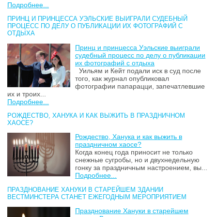
Подробнее...
ПРИНЦ И ПРИНЦЕССА УЭЛЬСКИЕ ВЫИГРАЛИ СУДЕБНЫЙ
ПРОЦЕСС ПО ДЕЛУ О ПУБЛИКАЦИИ ИХ ФОТОГРАФИЙ С
ОТДЫХА
Принц и принцесса Уэльские выиграли
судебный процесс по делу о публикации
их фотографий с отдыха
Уильям и Кейт подали иск в суд после
того, как журнал опубликовал
фотографии папарацци, запечатлевшие
их и троих...
Подробнее...
РОЖДЕСТВО, ХАНУКА И КАК ВЫЖИТЬ В ПРАЗДНИЧНОМ
ХАОСЕ?
Рождество, Ханука и как выжить в
праздничном хаосе?
Когда конец года приносит не только
снежные сугробы, но и двухнедельную
гонку за праздничным настроением, вы...
Подробнее...
ПРАЗДНОВАНИЕ ХАНУКИ В СТАРЕЙШЕМ ЗДАНИИ
ВЕСТМИНСТЕРА СТАНЕТ ЕЖЕГОДНЫМ МЕРОПРИЯТИЕМ
Празднование Хануки в старейшем