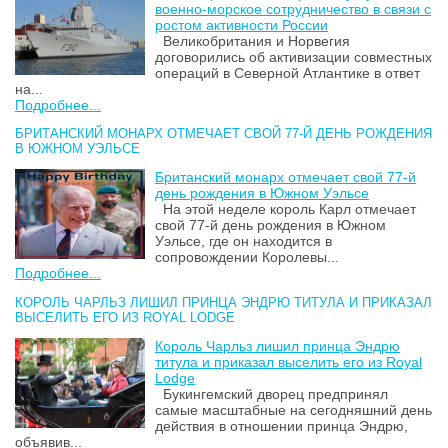
военно-морское сотрудничество в связи с
ростом активности России
Великобритания и Норвегия
договорились об активизации совместных
операций в Северной Атлантике в ответ
на...
Подробнее...
БРИТАНСКИЙ МОНАРХ ОТМЕЧАЕТ СВОЙ 77-Й ДЕНЬ РОЖДЕНИЯ
В ЮЖНОМ УЭЛЬСЕ
Британский монарх отмечает свой 77-й
день рождения в Южном Уэльсе
На этой неделе король Карл отмечает
свой 77-й день рождения в Южном
Уэльсе, где он находится в
сопровождении Королевы...
Подробнее...
КОРОЛЬ ЧАРЛЬЗ ЛИШИЛ ПРИНЦА ЭНДРЮ ТИТУЛА И ПРИКАЗАЛ
ВЫСЕЛИТЬ ЕГО ИЗ ROYAL LODGE
Король Чарльз лишил принца Эндрю
титула и приказал выселить его из Royal
Lodge
Букингемский дворец предпринял
самые масштабные на сегодняшний день
действия в отношении принца Эндрю,
объявив...