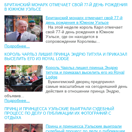
БРИТАНСКИЙ МОНАРХ ОТМЕЧАЕТ СВОЙ 77-Й ДЕНЬ РОЖДЕНИЯ
В ЮЖНОМ УЭЛЬСЕ
Британский монарх отмечает свой 77-й
день рождения в Южном Уэльсе
На этой неделе король Карл отмечает
свой 77-й день рождения в Южном
Уэльсе, где он находится в
сопровождении Королевы...
Подробнее...
КОРОЛЬ ЧАРЛЬЗ ЛИШИЛ ПРИНЦА ЭНДРЮ ТИТУЛА И ПРИКАЗАЛ
ВЫСЕЛИТЬ ЕГО ИЗ ROYAL LODGE
Король Чарльз лишил принца Эндрю
титула и приказал выселить его из Royal
Lodge
Букингемский дворец предпринял
самые масштабные на сегодняшний день
действия в отношении принца Эндрю,
объявив...
Подробнее...
ПРИНЦ И ПРИНЦЕССА УЭЛЬСКИЕ ВЫИГРАЛИ СУДЕБНЫЙ
ПРОЦЕСС ПО ДЕЛУ О ПУБЛИКАЦИИ ИХ ФОТОГРАФИЙ С
ОТДЫХА
Принц и принцесса Уэльские выиграли
судебный процесс по делу о публикации