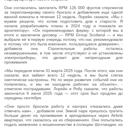
Они согласились заплатить RPM 126 000 фунтов стерлингов
за перепланировку своего бунгало и добавление еще одной
ванной комнаты в течение 12 недель. Лорейн сказала: «Мы с
мужем решили, что хотим подготовить дом к старости. Я
начала разрабатывать планы в 2024 году и показала их
архитектору». «Он порекомендовал фирму, с которой мы в
итоге и заключили договор — RPM Group Scotland — и мы
выбрали её в первую очередь потому, что нас рекомендовали
и потому что это была компания, пользующаяся доверием», -
добавила она. Строительные работы остались
незавершенными, в том числе отсутствуют и не установлены
электроприборы, что делает дом непригодным для
проживания.
«Мы передали ключи 31 марта 2025 года. После этого, как они
сказали, все займет всего 12 недель, и мы были слегка
скептически настроены. Но по мере развития событий они не
появлялись, и мы не находили рабочих на объекте», -
отметили пострадавшие. Лорейн и Робу сказали, что работы
закончатся 6 июня 2025 года — этот срок был продлен до
середины сентября.
«Они просто бросили работу и наотрез отказались даже
отвечать нам», - добавили они. Зимой паре пришлось тратить
больше денег на проживание в арендованных через Airbnb
квартирах, что сказалось на их сбережениях. Они попытались
подать заявление о мошенничестве в полицию Шотландии, но