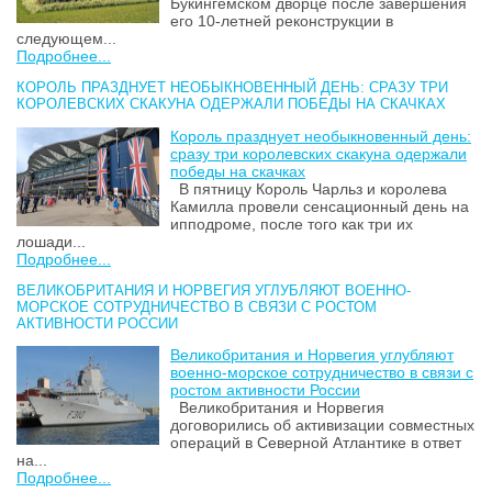
Букингемском дворце после завершения
его 10-летней реконструкции в
следующем...
Подробнее...
КОРОЛЬ ПРАЗДНУЕТ НЕОБЫКНОВЕННЫЙ ДЕНЬ: СРАЗУ ТРИ
КОРОЛЕВСКИХ СКАКУНА ОДЕРЖАЛИ ПОБЕДЫ НА СКАЧКАХ
Король празднует необыкновенный день:
сразу три королевских скакуна одержали
победы на скачках
В пятницу Король Чарльз и королева
Камилла провели сенсационный день на
ипподроме, после того как три их
лошади...
Подробнее...
ВЕЛИКОБРИТАНИЯ И НОРВЕГИЯ УГЛУБЛЯЮТ ВОЕННО-
МОРСКОЕ СОТРУДНИЧЕСТВО В СВЯЗИ С РОСТОМ
АКТИВНОСТИ РОССИИ
Великобритания и Норвегия углубляют
военно-морское сотрудничество в связи с
ростом активности России
Великобритания и Норвегия
договорились об активизации совместных
операций в Северной Атлантике в ответ
на...
Подробнее...