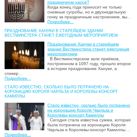
праздничном хаосе?
Когда конец года приносит не только
снежные сугробы, но и двухнедельную
гонку за праздничным настроением, вы...
Подробнее...
ПРАЗДНОВАНИЕ ХАНУКИ В СТАРЕЙШЕМ ЗДАНИИ
ВЕСТМИНСТЕРА СТАНЕТ ЕЖЕГОДНЫМ МЕРОПРИЯТИЕМ
Празднование Хануки в старейшем
здании Вестминстера станет ежегодным
мероприятием
В Вестминстерском зале приёмов,
построенном в 1097 году, прошло второе
в истории празднование Хануки, а
спикер...
Подробнее...
СТАЛО ИЗВЕСТНО, СКОЛЬКО БЫЛО ПОТРАЧЕНО НА
КОРОНАЦИЮ КОРОЛЯ ЧАРЛЬЗА И КОРОЛЕВЫ-КОНСОРТ
КАМИЛЛЫ
Стало известно, сколько было потрачено
на коронацию Короля Чарльза и
Королевы-консорт Камиллы
Сегодня стала известна сумма, которая
была потрачена на коронацию Короля
Чарльза и Королевы-консорт Камиллы....
Подробнее...