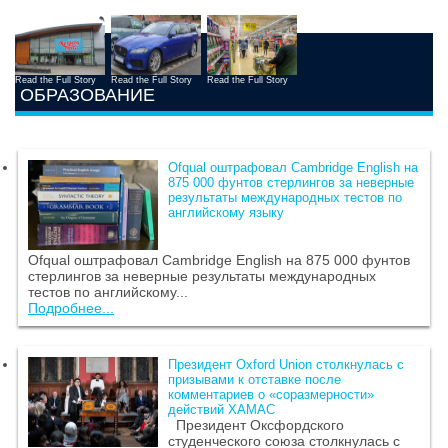
Read the Full Story
Read the Full Story
Read the Full Story
ОБРАЗОВАНИЕ
Ofqual оштрафовал Cambridge English на
875 000 фунтов стерлингов за неверные
результаты международных тестов по
английскому языку
Ofqual оштрафовал Cambridge English на 875 000 фунтов
стерлингов за неверные результаты международных
тестов по английскому...
Подробнее...
Президент Oxford Union столкнулась с
призывами к отставке после
комментариев о «соразмерности»
действий ХАМАС
Президент Оксфордского
студенческого союза столкнулась с