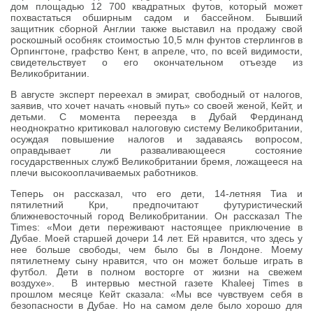
дом площадью 12 700 квадратных футов, который может
похвастаться обширным садом и бассейном. Бывший
защитник сборной Англии также выставил на продажу свой
роскошный особняк стоимостью 10,5 млн фунтов стерлингов в
Орпингтоне, графство Кент, в апреле, что, по всей видимости,
свидетельствует о его окончательном отъезде из
Великобритании.
В августе эксперт переехал в эмират, свободный от налогов,
заявив, что хочет начать «новый путь» со своей женой, Кейт, и
детьми. С момента переезда в Дубай Фердинанд
неоднократно критиковал налоговую систему Великобритании,
осуждая повышение налогов и задаваясь вопросом,
оправдывает ли разваливающееся состояние
государственных служб Великобритании бремя, ложащееся на
плечи высокооплачиваемых работников.
Теперь он рассказал, что его дети, 14-летняя Тиа и
пятилетний Кри, предпочитают футуристический
ближневосточный город Великобритании. Он рассказал The
Times: «Мои дети переживают настоящее приключение в
Дубае. Моей старшей дочери 14 лет. Ей нравится, что здесь у
нее больше свободы, чем было бы в Лондоне. Моему
пятилетнему сыну нравится, что он может больше играть в
футбол. Дети в полном восторге от жизни на свежем
воздухе». В интервью местной газете Khaleej Times в
прошлом месяце Кейт сказала: «Мы все чувствуем себя в
безопасности в Дубае. Но на самом деле было хорошо для