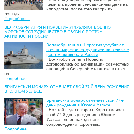
Камилла провели сенсационный день на
ипподроме, после того как три их
лошади...
Подробнее...
ВЕЛИКОБРИТАНИЯ И НОРВЕГИЯ УГЛУБЛЯЮТ ВОЕННО-
МОРСКОЕ СОТРУДНИЧЕСТВО В СВЯЗИ С РОСТОМ
АКТИВНОСТИ РОССИИ
Великобритания и Норвегия углубляют
военно-морское сотрудничество в связи с
ростом активности России
Великобритания и Норвегия
договорились об активизации совместных
операций в Северной Атлантике в ответ
на...
Подробнее...
БРИТАНСКИЙ МОНАРХ ОТМЕЧАЕТ СВОЙ 77-Й ДЕНЬ РОЖДЕНИЯ
В ЮЖНОМ УЭЛЬСЕ
Британский монарх отмечает свой 77-й
день рождения в Южном Уэльсе
На этой неделе король Карл отмечает
свой 77-й день рождения в Южном
Уэльсе, где он находится в
сопровождении Королевы...
Подробнее...