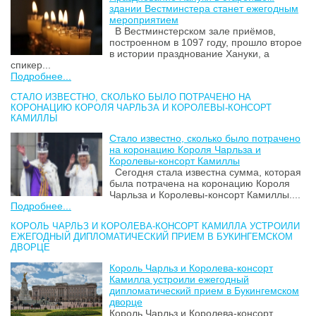
здании Вестминстера станет ежегодным
мероприятием
В Вестминстерском зале приёмов,
построенном в 1097 году, прошло второе
в истории празднование Хануки, а
спикер...
Подробнее...
СТАЛО ИЗВЕСТНО, СКОЛЬКО БЫЛО ПОТРАЧЕНО НА
КОРОНАЦИЮ КОРОЛЯ ЧАРЛЬЗА И КОРОЛЕВЫ-КОНСОРТ
КАМИЛЛЫ
Стало известно, сколько было потрачено
на коронацию Короля Чарльза и
Королевы-консорт Камиллы
Сегодня стала известна сумма, которая
была потрачена на коронацию Короля
Чарльза и Королевы-консорт Камиллы....
Подробнее...
КОРОЛЬ ЧАРЛЬЗ И КОРОЛЕВА-КОНСОРТ КАМИЛЛА УСТРОИЛИ
ЕЖЕГОДНЫЙ ДИПЛОМАТИЧЕСКИЙ ПРИЕМ В БУКИНГЕМСКОМ
ДВОРЦЕ
Король Чарльз и Королева-консорт
Камилла устроили ежегодный
дипломатический прием в Букингемском
дворце
Король Чарльз и Королева-консорт