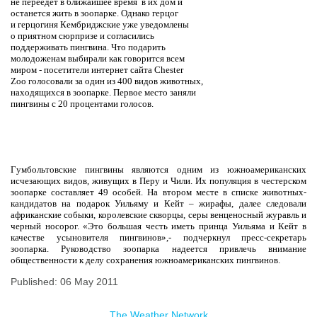
не переедет в ближайшее время
в их дом и
останется жить в зоопарке. Однако герцог
и герцогиня Кембриджские уже уведомлены
о приятном сюрпризе и согласились
поддерживать пингвина. Что подарить
молодоженам выбирали как говорится всем
миром - посетители интернет сайта
Chester
Zoo
голосовали за один из 400 видов животных,
находящихся в зоопарке. Первое место заняли
пингвины c 20 процентами голосов.
Гумбольтовские пингвины являются одним из южноамериканских
исчезающих видов, живущих в Перу и Чили. Их популяция в честерском
зоопарке составляет 49 особей. На втором месте в списке животных-
кандидатов на подарок Уильяму и Кейт – жирафы, далее следовали
африканские собыки, королевские скворцы, серы венценосный журавль и
черный носорог. «Это большая честь иметь принца Уильяма и Кейт в
качестве усыновителя пингвинов»,- подчеркнул пресс-секретарь
зоопарка. Руководство зоопарка надеется привлечь внимание
общественности к делу сохранения южноамериканских пингвинов.
Published: 06 May 2011
The Weather Network