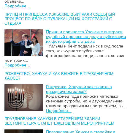
объявив...
Подробнее...
ПРИНЦ И ПРИНЦЕССА УЭЛЬСКИЕ ВЫИГРАЛИ СУДЕБНЫЙ
ПРОЦЕСС ПО ДЕЛУ О ПУБЛИКАЦИИ ИХ ФОТОГРАФИЙ С
ОТДЫХА
Принц и принцесса Уэльские выиграли
судебный процесс по делу о публикации
их фотографий с отдыха
Уильям и Кейт подали иск в суд после
того, как журнал опубликовал
фотографии папарацци, запечатлевшие
их и троих...
Подробнее...
РОЖДЕСТВО, ХАНУКА И КАК ВЫЖИТЬ В ПРАЗДНИЧНОМ
ХАОСЕ?
Рождество, Ханука и как выжить в
праздничном хаосе?
Когда конец года приносит не только
снежные сугробы, но и двухнедельную
гонку за праздничным настроением, вы...
Подробнее...
ПРАЗДНОВАНИЕ ХАНУКИ В СТАРЕЙШЕМ ЗДАНИИ
ВЕСТМИНСТЕРА СТАНЕТ ЕЖЕГОДНЫМ МЕРОПРИЯТИЕМ
Празднование Хануки в старейшем