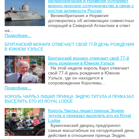
Великобритания и Норвегия углубляют
военно-морское сотрудничество в связи с
ростом активности России
Великобритания и Норвегия
договорились об активизации совместных
операций в Северной Атлантике в ответ
на...
Подробнее...
БРИТАНСКИЙ МОНАРХ ОТМЕЧАЕТ СВОЙ 77-Й ДЕНЬ РОЖДЕНИЯ
В ЮЖНОМ УЭЛЬСЕ
Британский монарх отмечает свой 77-й
день рождения в Южном Уэльсе
На этой неделе король Карл отмечает
свой 77-й день рождения в Южном
Уэльсе, где он находится в
сопровождении Королевы...
Подробнее...
КОРОЛЬ ЧАРЛЬЗ ЛИШИЛ ПРИНЦА ЭНДРЮ ТИТУЛА И ПРИКАЗАЛ
ВЫСЕЛИТЬ ЕГО ИЗ ROYAL LODGE
Король Чарльз лишил принца Эндрю
титула и приказал выселить его из Royal
Lodge
Букингемский дворец предпринял
самые масштабные на сегодняшний день
действия в отношении принца Эндрю,