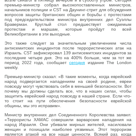
премьер-министр собрал высокопоставленных министров,
начальников полиции и CST на Даунинг-стрит для обсуждения
вопросов защиты британских общин и борьбы с протестами
под председательством министра внутренних дел Суэллы
Браверман. Круглый стол предшествует ожидаемым
протестам и маршам, которые пройдут по всей
Великобритании в эти выходные.
Это также следует за значительным увеличением числа
антисемитских инцидентов после террористических атак на
Израиль. CST зафиксировал 139 антисемитских инцидентов за
последние четыре дня. Это на 400% больше, чем за тот же
период 2022 года, сообщает
сегодня
издание The London
weekly.
Премьер-министр сказал: «В такие моменты, когда еврейский
народ подвергается нападениям на своей родине, евреи
повсюду могут чувствовать себя в меньшей безопасности. Вот
почему мы должны сделать все, что в наших силах, чтобы
защитить еврейский народ повсюду в нашей стране. Если что-
то стоит на пути обеспечения безопасности еврейской
общины, мы это исправим».
Министр внутренних дел Cоединенного Королевства заявил:
«Террористы ХАМАС совершили варварские нападения на
народ Израиля. Они убивали мирных жителей, насиловали
женщин и похищали наиболее уязвимых. Этот терроризм
является атакой на все наши ценности. Всякий раз, когда