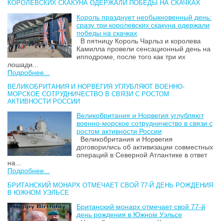
КОРОЛЕВСКИХ СКАКУНА ОДЕРЖАЛИ ПОБЕДЫ НА СКАЧКАХ
Король празднует необыкновенный день:
сразу три королевских скакуна одержали
победы на скачках
В пятницу Король Чарльз и королева
Камилла провели сенсационный день на
ипподроме, после того как три их
лошади...
Подробнее...
ВЕЛИКОБРИТАНИЯ И НОРВЕГИЯ УГЛУБЛЯЮТ ВОЕННО-
МОРСКОЕ СОТРУДНИЧЕСТВО В СВЯЗИ С РОСТОМ
АКТИВНОСТИ РОССИИ
Великобритания и Норвегия углубляют
военно-морское сотрудничество в связи с
ростом активности России
Великобритания и Норвегия
договорились об активизации совместных
операций в Северной Атлантике в ответ
на...
Подробнее...
БРИТАНСКИЙ МОНАРХ ОТМЕЧАЕТ СВОЙ 77-Й ДЕНЬ РОЖДЕНИЯ
В ЮЖНОМ УЭЛЬСЕ
Британский монарх отмечает свой 77-й
день рождения в Южном Уэльсе