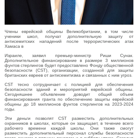
Члены еврейской общины Великобритании, в том числе
ученики школ, получат дополнительную защиту от
антисемитских нападений после террористических атак
Хамаса в
Израиле, заявил премьер-министр Риши Сунак.
Дополнительное финансирование в размере 3 миллионов
фунтов стерлингов будет предоставлено Фонду общественной
безопасности (CST), организации, созданной для защиты
британских евреев от антисемитизма и связанных с ним угроз.
CST тесно сотрудничает с полицией для обеспечения
безопасности зданий и мероприятий еврейской общины.
Сегодняшнее объявление доводит общий объем
финансирования гранта по обеспечению защиты еврейской
общины до 18 миллионов фунтов стерлингов на 2023-2024
годы.
Эти деньги позволят CST разместить дополнительных
охранников в школах, которые он защищает, в течение всего
рабочего времени каждой школы. Они также смогут
разместить дополнительный персонал службы безопасности
возле синагог в пятницу вечером и в субботу утром. Сегодня