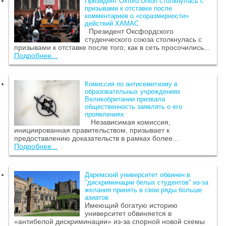
Президент Oxford Union столкнулась с
призывами к отставке после
комментариев о «соразмерности»
действий ХАМАС
Президент Оксфордского
студенческого союза столкнулась с
призывами к отставке после того, как в сеть просочились...
Подробнее...
Комиссия по антисемитизму в
образовательных учреждениях
Великобритании призвала
общественность заявлять о его
проявлениях
Независимая комиссия,
инициированная правительством, призывает к
предоставлению доказательств в рамках более...
Подробнее...
Даремский университет обвинен в
"дискриминации белых студентов" из-за
желания принять в свои ряды больше
азиатов
Имеющий богатую историю
университет обвиняется в
«антибелой дискриминации» из-за спорной новой схемы