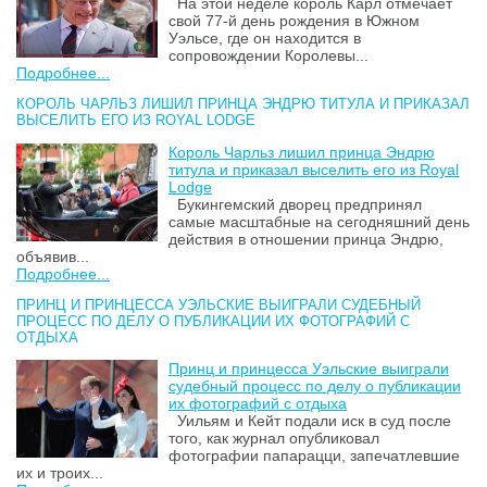
На этой неделе король Карл отмечает
свой 77-й день рождения в Южном
Уэльсе, где он находится в
сопровождении Королевы...
Подробнее...
КОРОЛЬ ЧАРЛЬЗ ЛИШИЛ ПРИНЦА ЭНДРЮ ТИТУЛА И ПРИКАЗАЛ
ВЫСЕЛИТЬ ЕГО ИЗ ROYAL LODGE
Король Чарльз лишил принца Эндрю
титула и приказал выселить его из Royal
Lodge
Букингемский дворец предпринял
самые масштабные на сегодняшний день
действия в отношении принца Эндрю,
объявив...
Подробнее...
ПРИНЦ И ПРИНЦЕССА УЭЛЬСКИЕ ВЫИГРАЛИ СУДЕБНЫЙ
ПРОЦЕСС ПО ДЕЛУ О ПУБЛИКАЦИИ ИХ ФОТОГРАФИЙ С
ОТДЫХА
Принц и принцесса Уэльские выиграли
судебный процесс по делу о публикации
их фотографий с отдыха
Уильям и Кейт подали иск в суд после
того, как журнал опубликовал
фотографии папарацци, запечатлевшие
их и троих...