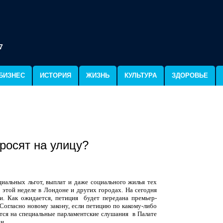
7
БИЗНЕС
ИСТОРИЯ
ЖИЗНЬ
КУЛЬТУРА
ЗДОРОВЬЕ
росят на улицу?
альных льгот, выплат и даже социального жилья тех
 этой неделе в Лондоне и других городах. На сегодня
и. Как ожидается, петиция
будет передана премьер-
огласно новому закону, если петицию по какому-либо
тся на специальные парламентские слушания
в Палате
он.