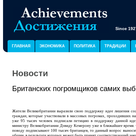
Since 192
ГЛАВНАЯ
ЭКОНОМИКА
ПОЛИТИКА
ТРАДИЦИИ
Новости
Британских погромщиков самих выб
Жители Великобритании выразили свою поддержку идее лишения соци
граждан, которые участвовали в массовых погромах, проходивших на
уже 95 тысяч человек подписали петицию в поддержку данной иде
министру Великобритании Дэвиду Кемерону уже в ближайшее время. С
поводу подписывают 100 тысяч британцев, то данный вопрос выноси
общин, в результате которых может быть принят соответствующий зак