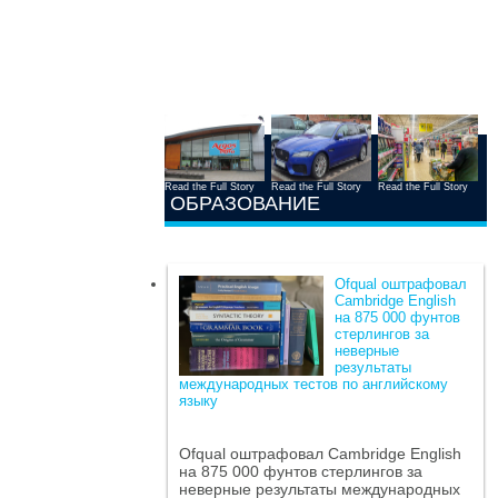
Read the Full Story
Read the Full Story
Read the Full Story
ОБРАЗОВАНИЕ
Ofqual оштрафовал
Cambridge English
на 875 000 фунтов
стерлингов за
неверные
результаты
международных тестов по английскому
языку
Ofqual оштрафовал Cambridge English
на 875 000 фунтов стерлингов за
неверные результаты международных