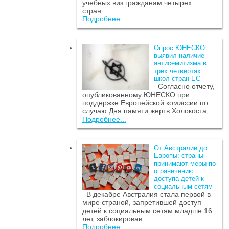
учебных виз гражданам четырех
стран...
Подробнее...
Опрос ЮНЕСКО
выявил наличие
антисемитизма в
трех четвертях
школ стран ЕС
Согласно отчету,
опубликованному ЮНЕСКО при
поддержке Европейской комиссии по
случаю Дня памяти жертв Холокоста,...
Подробнее...
От Австралии до
Европы: страны
принимают меры по
ограничению
доступа детей к
социальным сетям
В декабре Австралия стала первой в
мире страной, запретившей доступ
детей к социальным сетям младше 16
лет, заблокировав...
Подробнее...