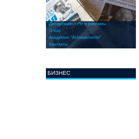
Департамент PR и рекламы
О нас
Академия "Achievements"
Контакты
БИЗНЕС