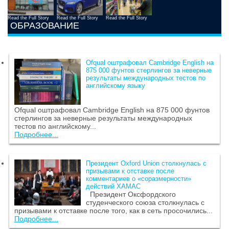
Read the Full Story
Read the Full Story
Read the Full Story
ОБРАЗОВАНИЕ
Ofqual оштрафовал Cambridge English на
875 000 фунтов стерлингов за неверные
результаты международных тестов по
английскому языку
Ofqual оштрафовал Cambridge English на 875 000 фунтов
стерлингов за неверные результаты международных
тестов по английскому...
Подробнее...
Президент Oxford Union столкнулась с
призывами к отставке после
комментариев о «соразмерности»
действий ХАМАС
Президент Оксфордского
студенческого союза столкнулась с
призывами к отставке после того, как в сеть просочились...
Подробнее...