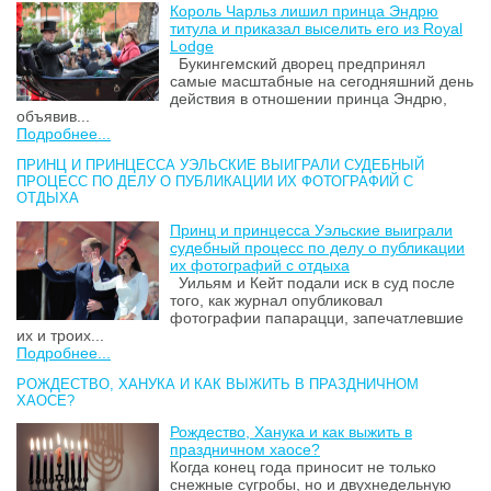
Король Чарльз лишил принца Эндрю
титула и приказал выселить его из Royal
Lodge
Букингемский дворец предпринял
самые масштабные на сегодняшний день
действия в отношении принца Эндрю,
объявив...
Подробнее...
ПРИНЦ И ПРИНЦЕССА УЭЛЬСКИЕ ВЫИГРАЛИ СУДЕБНЫЙ
ПРОЦЕСС ПО ДЕЛУ О ПУБЛИКАЦИИ ИХ ФОТОГРАФИЙ С
ОТДЫХА
Принц и принцесса Уэльские выиграли
судебный процесс по делу о публикации
их фотографий с отдыха
Уильям и Кейт подали иск в суд после
того, как журнал опубликовал
фотографии папарацци, запечатлевшие
их и троих...
Подробнее...
РОЖДЕСТВО, ХАНУКА И КАК ВЫЖИТЬ В ПРАЗДНИЧНОМ
ХАОСЕ?
Рождество, Ханука и как выжить в
праздничном хаосе?
Когда конец года приносит не только
снежные сугробы, но и двухнедельную