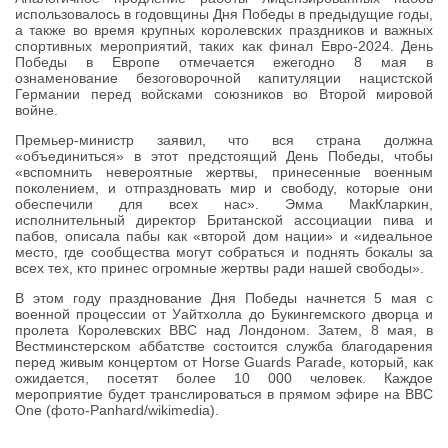
использовалось в годовщины Дня Победы в предыдущие годы,
а также во время крупных королевских праздников и важных
спортивных мероприятий, таких как финал Евро-2024. День
Победы в Европе отмечается ежегодно 8 мая в
ознаменование безоговорочной капитуляции нацистской
Германии перед войсками союзников во Второй мировой
войне.
Премьер-министр заявил, что вся страна должна
«объединиться» в этот предстоящий День Победы, чтобы
«вспомнить невероятные жертвы, принесенные военным
поколением, и отпраздновать мир и свободу, которые они
обеспечили для всех нас». Эмма МакКларкин,
исполнительный директор Британской ассоциации пива и
пабов, описала пабы как «второй дом нации» и «идеальное
место, где сообщества могут собраться и поднять бокалы за
всех тех, кто принес огромные жертвы ради нашей свободы».
В этом году празднование Дня Победы начнется 5 мая с
военной процессии от Уайтхолла до Букингемского дворца и
пролета Королевских ВВС над Лондоном. Затем, 8 мая, в
Вестминстерском аббатстве состоится служба благодарения
перед живым концертом от Horse Guards Parade, который, как
ожидается, посетят более 10 000 человек. Каждое
мероприятие будет транслироваться в прямом эфире на BBC
One (фото-Panhard/wikimedia).