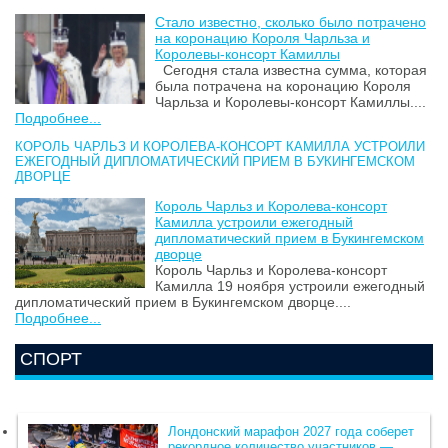
Стало известно, сколько было потрачено
на коронацию Короля Чарльза и
Королевы-консорт Камиллы
Сегодня стала известна сумма, которая
была потрачена на коронацию Короля
Чарльза и Королевы-консорт Камиллы....
Подробнее...
КОРОЛЬ ЧАРЛЬЗ И КОРОЛЕВА-КОНСОРТ КАМИЛЛА УСТРОИЛИ
ЕЖЕГОДНЫЙ ДИПЛОМАТИЧЕСКИЙ ПРИЕМ В БУКИНГЕМСКОМ
ДВОРЦЕ
Король Чарльз и Королева-консорт
Камилла устроили ежегодный
дипломатический прием в Букингемском
дворце
Король Чарльз и Королева-консорт
Камилла 19 ноября устроили ежегодный
дипломатический прием в Букингемском дворце....
Подробнее...
СПОРТ
Лондонский марафон 2027 года соберет
рекордное количество участников —