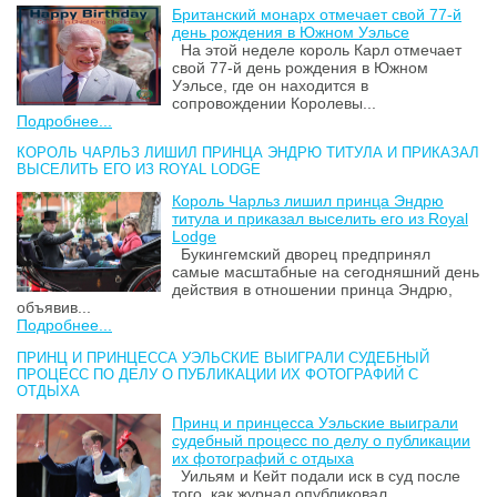
Британский монарх отмечает свой 77-й
день рождения в Южном Уэльсе
На этой неделе король Карл отмечает
свой 77-й день рождения в Южном
Уэльсе, где он находится в
сопровождении Королевы...
Подробнее...
КОРОЛЬ ЧАРЛЬЗ ЛИШИЛ ПРИНЦА ЭНДРЮ ТИТУЛА И ПРИКАЗАЛ
ВЫСЕЛИТЬ ЕГО ИЗ ROYAL LODGE
Король Чарльз лишил принца Эндрю
титула и приказал выселить его из Royal
Lodge
Букингемский дворец предпринял
самые масштабные на сегодняшний день
действия в отношении принца Эндрю,
объявив...
Подробнее...
ПРИНЦ И ПРИНЦЕССА УЭЛЬСКИЕ ВЫИГРАЛИ СУДЕБНЫЙ
ПРОЦЕСС ПО ДЕЛУ О ПУБЛИКАЦИИ ИХ ФОТОГРАФИЙ С
ОТДЫХА
Принц и принцесса Уэльские выиграли
судебный процесс по делу о публикации
их фотографий с отдыха
Уильям и Кейт подали иск в суд после
того, как журнал опубликовал