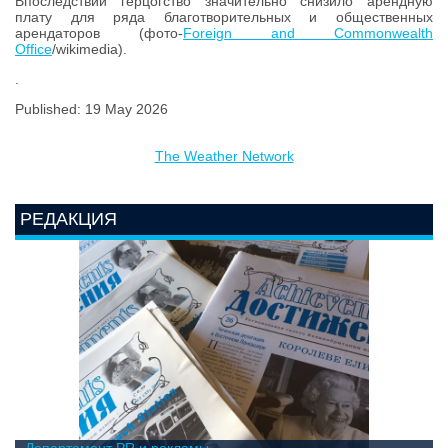
Впоследствии герцогство значительно снизило арендную
плату для ряда благотворительных и общественных
арендаторов (фото-
Foreign and Commonwealth
Office
/wikimedia).
.
Published: 19 May 2026
The Weather Network
РЕДАКЦИЯ