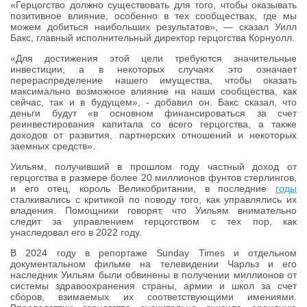
«Герцогство должно существовать для того, чтобы оказывать
позитивное влияние, особенно в тех сообществах, где мы
можем добиться наибольших результатов», — сказал Уилл
Бакс, главный исполнительный директор герцогства Корнуолл.
«Для достижения этой цели требуются значительные
инвестиции, а в некоторых случаях это означает
перераспределение нашего имущества, чтобы оказать
максимально возможное влияние на наши сообщества, как
сейчас, так и в будущем», - добавил он. Бакс сказал, что
деньги будут «в основном финансироваться за счет
реинвестирования капитала со всего герцогства, а также
доходов от развития, партнерских отношений и некоторых
заемных средств».
Уильям, получивший в прошлом году частный доход от
герцогства в размере более 20 миллионов фунтов стерлингов,
и его отец, король Великобритании, в последние
годы
сталкивались с критикой по поводу того, как управлялись их
владения. Помощники говорят, что Уильям внимательно
следит за управлением герцогством с тех пор, как
унаследовал его в 2022 году.
В 2024 году в репортаже Sunday Times и отдельном
документальном фильме на телевидении Чарльз и его
наследник Уильям были обвинены в получении миллионов от
системы здравоохранения страны, армии и школ за счет
сборов, взимаемых их соответствующими имениями.