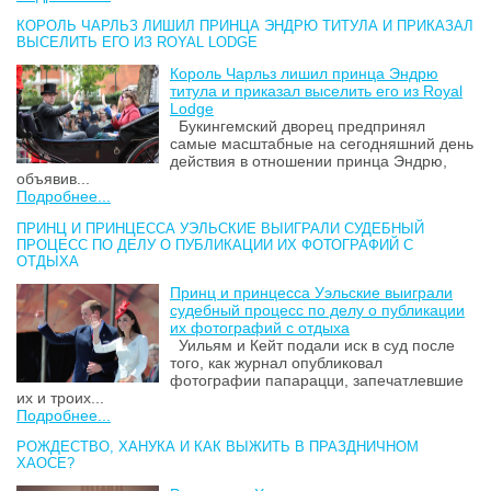
КОРОЛЬ ЧАРЛЬЗ ЛИШИЛ ПРИНЦА ЭНДРЮ ТИТУЛА И ПРИКАЗАЛ
ВЫСЕЛИТЬ ЕГО ИЗ ROYAL LODGE
Король Чарльз лишил принца Эндрю
титула и приказал выселить его из Royal
Lodge
Букингемский дворец предпринял
самые масштабные на сегодняшний день
действия в отношении принца Эндрю,
объявив...
Подробнее...
ПРИНЦ И ПРИНЦЕССА УЭЛЬСКИЕ ВЫИГРАЛИ СУДЕБНЫЙ
ПРОЦЕСС ПО ДЕЛУ О ПУБЛИКАЦИИ ИХ ФОТОГРАФИЙ С
ОТДЫХА
Принц и принцесса Уэльские выиграли
судебный процесс по делу о публикации
их фотографий с отдыха
Уильям и Кейт подали иск в суд после
того, как журнал опубликовал
фотографии папарацци, запечатлевшие
их и троих...
Подробнее...
РОЖДЕСТВО, ХАНУКА И КАК ВЫЖИТЬ В ПРАЗДНИЧНОМ
ХАОСЕ?