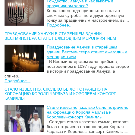
Рождество, Ханука и как выжить в
праздничном хаосе?
Когда конец года приносит не только
снежные сугробы, но и двухнедельную
гонку за праздничным настроением, вы...
Подробнее...
ПРАЗДНОВАНИЕ ХАНУКИ В СТАРЕЙШЕМ ЗДАНИИ
ВЕСТМИНСТЕРА СТАНЕТ ЕЖЕГОДНЫМ МЕРОПРИЯТИЕМ
Празднование Хануки в старейшем
здании Вестминстера станет ежегодным
мероприятием
В Вестминстерском зале приёмов,
построенном в 1097 году, прошло второе
в истории празднование Хануки, а
спикер...
Подробнее...
СТАЛО ИЗВЕСТНО, СКОЛЬКО БЫЛО ПОТРАЧЕНО НА
КОРОНАЦИЮ КОРОЛЯ ЧАРЛЬЗА И КОРОЛЕВЫ-КОНСОРТ
КАМИЛЛЫ
Стало известно, сколько было потрачено
на коронацию Короля Чарльза и
Королевы-консорт Камиллы
Сегодня стала известна сумма, которая
была потрачена на коронацию Короля
Чарльза и Королевы-консорт Камиллы....