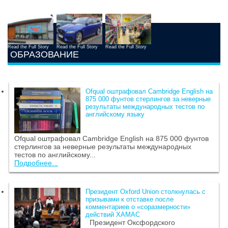
Read the Full Story
Read the Full Story
Read the Full Story
ОБРАЗОВАНИЕ
Ofqual оштрафовал Cambridge English на
875 000 фунтов стерлингов за неверные
результаты международных тестов по
английскому языку
Ofqual оштрафовал Cambridge English на 875 000 фунтов
стерлингов за неверные результаты международных
тестов по английскому...
Подробнее...
Президент Oxford Union столкнулась с
призывами к отставке после
комментариев о «соразмерности»
действий ХАМАС
Президент Оксфордского