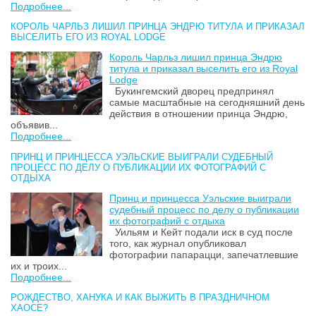
Подробнее...
КОРОЛЬ ЧАРЛЬЗ ЛИШИЛ ПРИНЦА ЭНДРЮ ТИТУЛА И ПРИКАЗАЛ
ВЫСЕЛИТЬ ЕГО ИЗ ROYAL LODGE
Король Чарльз лишил принца Эндрю
титула и приказал выселить его из Royal
Lodge
Букингемский дворец предпринял
самые масштабные на сегодняшний день
действия в отношении принца Эндрю,
объявив...
Подробнее...
ПРИНЦ И ПРИНЦЕССА УЭЛЬСКИЕ ВЫИГРАЛИ СУДЕБНЫЙ
ПРОЦЕСС ПО ДЕЛУ О ПУБЛИКАЦИИ ИХ ФОТОГРАФИЙ С
ОТДЫХА
Принц и принцесса Уэльские выиграли
судебный процесс по делу о публикации
их фотографий с отдыха
Уильям и Кейт подали иск в суд после
того, как журнал опубликовал
фотографии папарацци, запечатлевшие
их и троих...
Подробнее...
РОЖДЕСТВО, ХАНУКА И КАК ВЫЖИТЬ В ПРАЗДНИЧНОМ
ХАОСЕ?