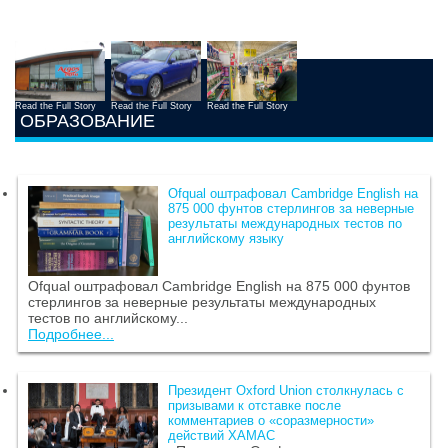
Read the Full Story
Read the Full Story
Read the Full Story
ОБРАЗОВАНИЕ
Ofqual оштрафовал Cambridge English на
875 000 фунтов стерлингов за неверные
результаты международных тестов по
английскому языку
Ofqual оштрафовал Cambridge English на 875 000 фунтов
стерлингов за неверные результаты международных
тестов по английскому...
Подробнее...
Президент Oxford Union столкнулась с
призывами к отставке после
комментариев о «соразмерности»
действий ХАМАС