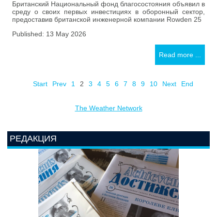
Британский Национальный фонд благосостояния объявил в
среду о своих первых инвестициях в оборонный сектор,
предоставив британской инженерной компании Rowden 25
Published: 13 May 2026
Read more ...
Start
Prev
1
2
3
4
5
6
7
8
9
10
Next
End
The Weather Network
РЕДАКЦИЯ