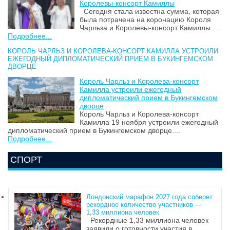
Королевы-консорт Камиллы
Сегодня стала известна сумма, которая
была потрачена на коронацию Короля
Чарльза и Королевы-консорт Камиллы....
Подробнее...
КОРОЛЬ ЧАРЛЬЗ И КОРОЛЕВА-КОНСОРТ КАМИЛЛА УСТРОИЛИ
ЕЖЕГОДНЫЙ ДИПЛОМАТИЧЕСКИЙ ПРИЕМ В БУКИНГЕМСКОМ
ДВОРЦЕ
Король Чарльз и Королева-консорт
Камилла устроили ежегодный
дипломатический прием в Букингемском
дворце
Король Чарльз и Королева-консорт
Камилла 19 ноября устроили ежегодный
дипломатический прием в Букингемском дворце....
Подробнее...
СПОРТ
Лондонский марафон 2027 года соберет
рекордное количество участников —
1,33 миллиона человек
Рекордные 1,33 миллиона человек
заявили о готовности участия в