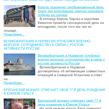
Король празднует необыкновенный день:
сразу три королевских скакуна одержали
победы на скачках
В пятницу Король Чарльз и королева
Камилла провели сенсационный день на
ипподроме, после того как три их
лошади...
Подробнее...
ВЕЛИКОБРИТАНИЯ И НОРВЕГИЯ УГЛУБЛЯЮТ ВОЕННО-
МОРСКОЕ СОТРУДНИЧЕСТВО В СВЯЗИ С РОСТОМ
АКТИВНОСТИ РОССИИ
Великобритания и Норвегия углубляют
военно-морское сотрудничество в связи с
ростом активности России
Великобритания и Норвегия
договорились об активизации совместных
операций в Северной Атлантике в ответ
на...
Подробнее...
БРИТАНСКИЙ МОНАРХ ОТМЕЧАЕТ СВОЙ 77-Й ДЕНЬ РОЖДЕНИЯ
В ЮЖНОМ УЭЛЬСЕ
Британский монарх отмечает свой 77-й
день рождения в Южном Уэльсе
На этой неделе король Карл отмечает