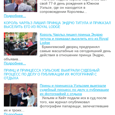
свой 77-й день рождения в Южном
Уэльсе, где он находится в
сопровождении Королевы...
Подробнее...
КОРОЛЬ ЧАРЛЬЗ ЛИШИЛ ПРИНЦА ЭНДРЮ ТИТУЛА И ПРИКАЗАЛ
ВЫСЕЛИТЬ ЕГО ИЗ ROYAL LODGE
Король Чарльз лишил принца Эндрю
титула и приказал выселить его из Royal
Lodge
Букингемский дворец предпринял
самые масштабные на сегодняшний день
действия в отношении принца Эндрю,
объявив...
Подробнее...
ПРИНЦ И ПРИНЦЕССА УЭЛЬСКИЕ ВЫИГРАЛИ СУДЕБНЫЙ
ПРОЦЕСС ПО ДЕЛУ О ПУБЛИКАЦИИ ИХ ФОТОГРАФИЙ С
ОТДЫХА
Принц и принцесса Уэльские выиграли
судебный процесс по делу о публикации
их фотографий с отдыха
Уильям и Кейт подали иск в суд после
того, как журнал опубликовал
фотографии папарацци, запечатлевшие
их и троих...
Подробнее...