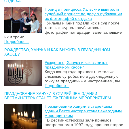
ОТДЫХА
Принц и принцесса Уэльские выиграли
судебный процесс по делу о публикации
их фотографий с отдыха
Уильям и Кейт подали иск в суд после
того, как журнал опубликовал
фотографии папарацци, запечатлевшие
их и троих...
Подробнее...
РОЖДЕСТВО, ХАНУКА И КАК ВЫЖИТЬ В ПРАЗДНИЧНОМ
ХАОСЕ?
Рождество, Ханука и как выжить в
праздничном хаосе?
Когда конец года приносит не только
снежные сугробы, но и двухнедельную
гонку за праздничным настроением, вы...
Подробнее...
ПРАЗДНОВАНИЕ ХАНУКИ В СТАРЕЙШЕМ ЗДАНИИ
ВЕСТМИНСТЕРА СТАНЕТ ЕЖЕГОДНЫМ МЕРОПРИЯТИЕМ
Празднование Хануки в старейшем
здании Вестминстера станет ежегодным
мероприятием
В Вестминстерском зале приёмов,
построенном в 1097 году, прошло второе