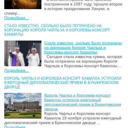
построенном в 1097 году, прошло второе
в истории празднование Хануки, а
спикер...
Подробнее...
СТАЛО ИЗВЕСТНО, СКОЛЬКО БЫЛО ПОТРАЧЕНО НА
КОРОНАЦИЮ КОРОЛЯ ЧАРЛЬЗА И КОРОЛЕВЫ-КОНСОРТ
КАМИЛЛЫ
Стало известно, сколько было потрачено
на коронацию Короля Чарльза и
Королевы-консорт Камиллы
Сегодня стала известна сумма, которая
была потрачена на коронацию Короля
Чарльза и Королевы-консорт Камиллы....
Подробнее...
КОРОЛЬ ЧАРЛЬЗ И КОРОЛЕВА-КОНСОРТ КАМИЛЛА УСТРОИЛИ
ЕЖЕГОДНЫЙ ДИПЛОМАТИЧЕСКИЙ ПРИЕМ В БУКИНГЕМСКОМ
ДВОРЦЕ
Король Чарльз и Королева-консорт
Камилла устроили ежегодный
дипломатический прием в Букингемском
дворце
Король Чарльз и Королева-консорт
Камилла 19 ноября устроили ежегодный
дипломатический прием в Букингемском дворце....
Подробнее...