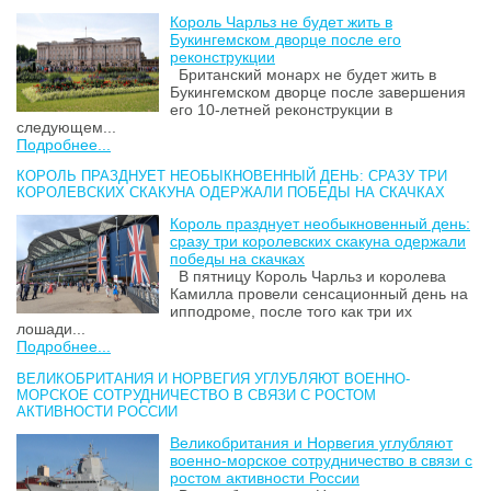
Король Чарльз не будет жить в
Букингемском дворце после его
реконструкции
Британский монарх не будет жить в
Букингемском дворце после завершения
его 10-летней реконструкции в
следующем...
Подробнее...
КОРОЛЬ ПРАЗДНУЕТ НЕОБЫКНОВЕННЫЙ ДЕНЬ: СРАЗУ ТРИ
КОРОЛЕВСКИХ СКАКУНА ОДЕРЖАЛИ ПОБЕДЫ НА СКАЧКАХ
Король празднует необыкновенный день:
сразу три королевских скакуна одержали
победы на скачках
В пятницу Король Чарльз и королева
Камилла провели сенсационный день на
ипподроме, после того как три их
лошади...
Подробнее...
ВЕЛИКОБРИТАНИЯ И НОРВЕГИЯ УГЛУБЛЯЮТ ВОЕННО-
МОРСКОЕ СОТРУДНИЧЕСТВО В СВЯЗИ С РОСТОМ
АКТИВНОСТИ РОССИИ
Великобритания и Норвегия углубляют
военно-морское сотрудничество в связи с
ростом активности России