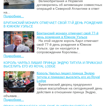
Великобритания и Норвегия
договорились об активизации совместных
операций в Северной Атлантике в ответ
на...
Подробнее...
БРИТАНСКИЙ МОНАРХ ОТМЕЧАЕТ СВОЙ 77-Й ДЕНЬ РОЖДЕНИЯ
В ЮЖНОМ УЭЛЬСЕ
Британский монарх отмечает свой 77-й
день рождения в Южном Уэльсе
На этой неделе король Карл отмечает
свой 77-й день рождения в Южном
Уэльсе, где он находится в
сопровождении Королевы...
Подробнее...
КОРОЛЬ ЧАРЛЬЗ ЛИШИЛ ПРИНЦА ЭНДРЮ ТИТУЛА И ПРИКАЗАЛ
ВЫСЕЛИТЬ ЕГО ИЗ ROYAL LODGE
Король Чарльз лишил принца Эндрю
титула и приказал выселить его из Royal
Lodge
Букингемский дворец предпринял
самые масштабные на сегодняшний день
действия в отношении принца Эндрю,
объявив...
Подробнее...