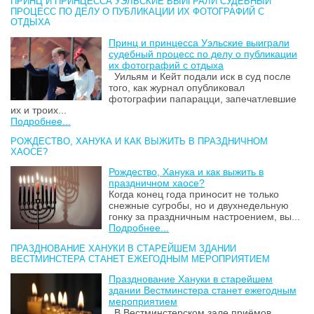
ПРИНЦ И ПРИНЦЕССА УЭЛЬСКИЕ ВЫИГРАЛИ СУДЕБНЫЙ
ПРОЦЕСС ПО ДЕЛУ О ПУБЛИКАЦИИ ИХ ФОТОГРАФИЙ С
ОТДЫХА
Принц и принцесса Уэльские выиграли
судебный процесс по делу о публикации
их фотографий с отдыха
Уильям и Кейт подали иск в суд после
того, как журнал опубликовал
фотографии папарацци, запечатлевшие
их и троих...
Подробнее...
РОЖДЕСТВО, ХАНУКА И КАК ВЫЖИТЬ В ПРАЗДНИЧНОМ
ХАОСЕ?
Рождество, Ханука и как выжить в
праздничном хаосе?
Когда конец года приносит не только
снежные сугробы, но и двухнедельную
гонку за праздничным настроением, вы...
Подробнее...
ПРАЗДНОВАНИЕ ХАНУКИ В СТАРЕЙШЕМ ЗДАНИИ
ВЕСТМИНСТЕРА СТАНЕТ ЕЖЕГОДНЫМ МЕРОПРИЯТИЕМ
Празднование Хануки в старейшем
здании Вестминстера станет ежегодным
мероприятием
В Вестминстерском зале приёмов,