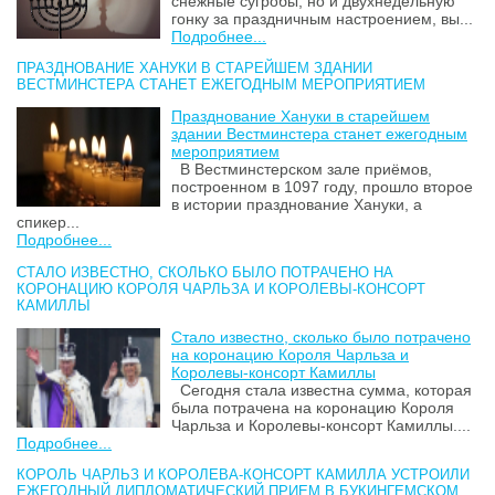
снежные сугробы, но и двухнедельную
гонку за праздничным настроением, вы...
Подробнее...
ПРАЗДНОВАНИЕ ХАНУКИ В СТАРЕЙШЕМ ЗДАНИИ
ВЕСТМИНСТЕРА СТАНЕТ ЕЖЕГОДНЫМ МЕРОПРИЯТИЕМ
Празднование Хануки в старейшем
здании Вестминстера станет ежегодным
мероприятием
В Вестминстерском зале приёмов,
построенном в 1097 году, прошло второе
в истории празднование Хануки, а
спикер...
Подробнее...
СТАЛО ИЗВЕСТНО, СКОЛЬКО БЫЛО ПОТРАЧЕНО НА
КОРОНАЦИЮ КОРОЛЯ ЧАРЛЬЗА И КОРОЛЕВЫ-КОНСОРТ
КАМИЛЛЫ
Стало известно, сколько было потрачено
на коронацию Короля Чарльза и
Королевы-консорт Камиллы
Сегодня стала известна сумма, которая
была потрачена на коронацию Короля
Чарльза и Королевы-консорт Камиллы....
Подробнее...
КОРОЛЬ ЧАРЛЬЗ И КОРОЛЕВА-КОНСОРТ КАМИЛЛА УСТРОИЛИ
ЕЖЕГОДНЫЙ ДИПЛОМАТИЧЕСКИЙ ПРИЕМ В БУКИНГЕМСКОМ