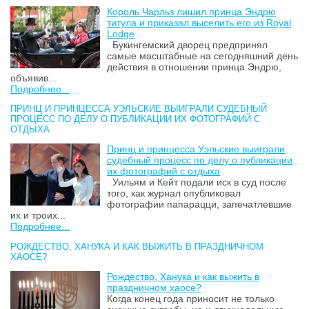
Король Чарльз лишил принца Эндрю
титула и приказал выселить его из Royal
Lodge
Букингемский дворец предпринял
самые масштабные на сегодняшний день
действия в отношении принца Эндрю,
объявив...
Подробнее...
ПРИНЦ И ПРИНЦЕССА УЭЛЬСКИЕ ВЫИГРАЛИ СУДЕБНЫЙ
ПРОЦЕСС ПО ДЕЛУ О ПУБЛИКАЦИИ ИХ ФОТОГРАФИЙ С
ОТДЫХА
Принц и принцесса Уэльские выиграли
судебный процесс по делу о публикации
их фотографий с отдыха
Уильям и Кейт подали иск в суд после
того, как журнал опубликовал
фотографии папарацци, запечатлевшие
их и троих...
Подробнее...
РОЖДЕСТВО, ХАНУКА И КАК ВЫЖИТЬ В ПРАЗДНИЧНОМ
ХАОСЕ?
Рождество, Ханука и как выжить в
праздничном хаосе?
Когда конец года приносит не только