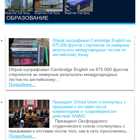
Read the Full Story
Read the Full Story
Read the Full Story
ОБРАЗОВАНИЕ
Ofqual оштрафовал Cambridge English на
875 000 фунтов стерлингов за неверные
результаты международных тестов по
английскому языку
Ofqual оштрафовал Cambridge English на 875 000 фунтов
стерлингов за неверные результаты международных
тестов по английскому...
Подробнее...
Президент Oxford Union столкнулась с
призывами к отставке после
комментариев о «соразмерности»
действий ХАМАС
Президент Оксфордского
студенческого союза столкнулась с
призывами к отставке после того, как в сеть просочились...
Подробнее...