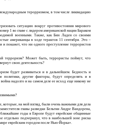
с международным терорризмом, в том числе ликвидацию
еризовать ситуацию вокруг противостояния мирового
омер 1 во главе с лидером американской нации Бараком
водимой военными. Также, как Бин Ладен со своими
остые американцы в ходе терактов 11 сентября. Это –
и и покажет, что ни одного преступление террористов
ный терроризм? Может быть, террористы поймут, что
вернут свою деятельность?
оризм будет развиваться и в дальнейшем. Бедность и
и политики, другие факторы, будут определять и в
война надолго и на самом деле ее исход еще никому не
уязвимыми?
, которые, на мой взгляд, были очень важными для дела
заместителя главы разведки Бельгии Андре Вандорена,
в ближайшие годы в Европе будут еврейские общинные
же отдельно подчеркнул, что в наибольшей зоне риска
в мире еврейским городом после Нью-Йорка».