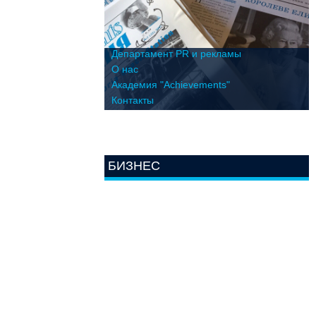
Департамент PR и рекламы
О нас
Академия "Achievements"
Контакты
БИЗНЕС