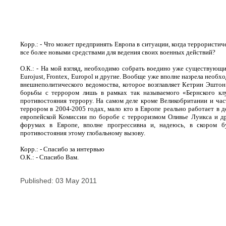
Корр.: - Что может предпринять Европа в ситуации, когда террористич
все более новыми средствами для ведения своих военных действий?
О.К.: - На мой взгляд, необходимо собрать воедино уже существующ
Eurojust
,
Frontex
,
Europol
и другие. Вообще уже вполне назрела необх
внешнеполитического ведомоства, которое возглавляет Кетрин Эштон
борьбы с террором лишь в рамках так называемого «Бернского кл
противостояния террору. На самом деле кроме Великобритании и час
террором в 2004-2005 годах, мало кто в Европе реально работает в 
европейской Комиссии по боробе с терроризмом Оливье Луикса и др
форумах в Европе, вполне прогрессивна и, надеюсь, в скором б
противостояния этому глобальному вызову.
Корр.: - Спасибо за интервью
О.К.: - Спасибо Вам.
Published: 03 May 2011