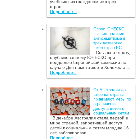
учебных виз гражданам четырех
стран...
Подробнее...
Опрос ЮНЕСКО
выявил наличие
антисемитизма в
трех четвертях
школ стран ЕС
Согласно отчету,
опубликованному ЮНЕСКО при
поддержке Европейской комиссии по
случаю Дня памяти жертв Холокоста,...
Подробнее...
От Австралии до
Европы: страны
принимают меры по
ограничению
доступа детей к
социальным сетям
В декабре Австралия стала первой в
мире страной, запретившей доступ
детей к социальным сетям младше 16
лет, заблокировав...
Подробнее...