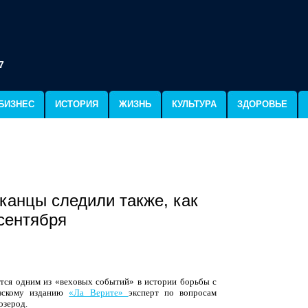
7
БИЗНЕС
ИСТОРИЯ
ЖИЗНЬ
КУЛЬТУРА
ЗДОРОВЬЕ
канцы следили также, как
сентября
ется одним из «веховых событий» в истории борьбы с
узскому изданию
«Ла Верите»
эксперт по вопросам
озерод.