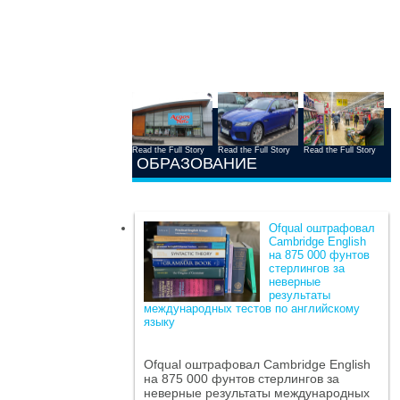
Read the Full Story
Read the Full Story
Read the Full Story
ОБРАЗОВАНИЕ
Ofqual оштрафовал
Cambridge English
на 875 000 фунтов
стерлингов за
неверные
результаты
международных тестов по английскому
языку
Ofqual оштрафовал Cambridge English
на 875 000 фунтов стерлингов за
неверные результаты международных