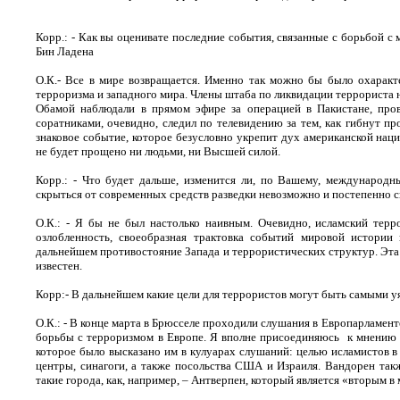
Корр.: - Как вы оценивате последние события, связанные с борьбой 
Бин Ладена
О.К.- Все в мире возвращается. Именно так можно бы было охаракт
терроризма и западного мира. Члены штаба по ликвидации террориста н
Обамой наблюдали в прямом эфире за операцией в Пакистане, про
соратниками, очевидно, следил по телевидению за тем, как гибнут пр
знаковое событие, которое безусловно укрепит дух американской наци
не будет прощено ни людьми, ни Высшей силой.
Корр.: - Что будет дальше, изменится ли, по Вашему, международ
скрыться от современных средств разведки невозможно и постепенно с
О.К.: - Я бы не был настолько наивным. Очевидно, исламский терр
озлобленность, своеобразная трактовка событий мировой истории 
дальнейшем противостояние Запада и террористических структур. Эта 
известен.
Корр:- В дальнейшем какие цели для террористов могут быть самыми 
О.К.: - В конце марта в Брюсселе проходили слушания в Европарламенте
борьбы с терроризмом в Европе. Я вполне присоединяюсь
к мнению 
которое было высказано им в кулуарах слушаний: целью исламистов 
центры, синагоги, а также посольства США и Израиля. Вандорен так
такие города, как, например, – Антверпен, который является «вторым 