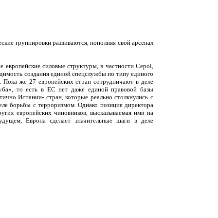
еские группировки развиваются, пополняя свой арсенал
ие европейские силовые структуры, в частности
Cepol
,
одимость создания единой спецслужбы по типу единого
. Пока же 27 европейских стран сотрудничают в деле
уба», то есть в ЕС нет даже единой правовой базы
тично Испании- стран, которые реально столкнулись с
деле борьбы с терроризмом. Однако позиция директора
угих европейских чиновников, высказываемая ими на
удущем, Европа сделает значительные шаги в деле