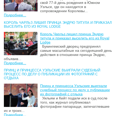
свой 77-й день рождения в Южном
Уэльсе, где он находится в
сопровождении Королевы...
Подробнее...
КОРОЛЬ ЧАРЛЬЗ ЛИШИЛ ПРИНЦА ЭНДРЮ ТИТУЛА И ПРИКАЗАЛ
ВЫСЕЛИТЬ ЕГО ИЗ ROYAL LODGE
Король Чарльз лишил принца Эндрю
титула и приказал выселить его из Royal
Lodge
Букингемский дворец предпринял
самые масштабные на сегодняшний день
действия в отношении принца Эндрю,
объявив...
Подробнее...
ПРИНЦ И ПРИНЦЕССА УЭЛЬСКИЕ ВЫИГРАЛИ СУДЕБНЫЙ
ПРОЦЕСС ПО ДЕЛУ О ПУБЛИКАЦИИ ИХ ФОТОГРАФИЙ С
ОТДЫХА
Принц и принцесса Уэльские выиграли
судебный процесс по делу о публикации
их фотографий с отдыха
Уильям и Кейт подали иск в суд после
того, как журнал опубликовал
фотографии папарацци, запечатлевшие
их и троих...
Подробнее...