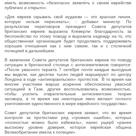
иметь возможность «безопасно заявлять о своем еврействе
публично и открыто».
«Для евреев скрывать свой иудаизм — это красная линия,
которую нельзя пересекать», - добавил министр. По
результатам переговоров президент Совета депутатов
британских евреев выразила Клеверли благодарность за
беспокойство по этому поводу и выразила надежду на то, что
общественная организация будет продолжать поддерживать
хорошие отношения как с ним самим, так и с столичной
полицией в дальнейшем.
В заявлении Совета депутатов британских евреев по поводу
ситуации в британской столице с антисемитизмом говорится:
«После ужасного теракта 7 октября почти каждые выходные
мы видели, как десятки тысяч людей маршируют по центру
Лондона в ходе «антиизраильских» протестов. В то время как
многие участники марша искренне обеспокоены ужасной
ситуацией в Газе, другие воспользовались возможностью,
чтобы усилить отвратительные антисемитские теории
заговора, в то время как некоторые явно желают полного
уничтожения единственного в мире еврейского государства».
Совет депутатов британских евреев заявил, что во время
контроля за протестами ряд «громких ошибок», которых
«полностью можно было избежать», нанес ущерб «ранее
высокому уровню доверия, которое еврейская община
Великобритании имела к полиции».