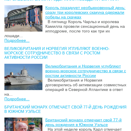
Король празднует необыкновенный день:
сразу три королевских скакуна одержали
победы на скачках
В пятницу Король Чарльз и королева
Камилла провели сенсационный день на
ипподроме, после того как три их
лошади...
Подробнее...
ВЕЛИКОБРИТАНИЯ И НОРВЕГИЯ УГЛУБЛЯЮТ ВОЕННО-
МОРСКОЕ СОТРУДНИЧЕСТВО В СВЯЗИ С РОСТОМ
АКТИВНОСТИ РОССИИ
Великобритания и Норвегия углубляют
военно-морское сотрудничество в связи с
ростом активности России
Великобритания и Норвегия
договорились об активизации совместных
операций в Северной Атлантике в ответ
на...
Подробнее...
БРИТАНСКИЙ МОНАРХ ОТМЕЧАЕТ СВОЙ 77-Й ДЕНЬ РОЖДЕНИЯ
В ЮЖНОМ УЭЛЬСЕ
Британский монарх отмечает свой 77-й
день рождения в Южном Уэльсе
На этой неделе король Карл отмечает