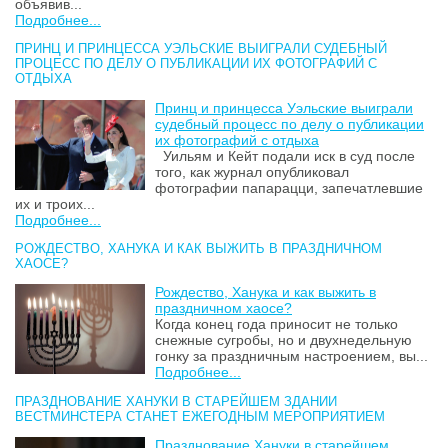
объявив...
Подробнее...
ПРИНЦ И ПРИНЦЕССА УЭЛЬСКИЕ ВЫИГРАЛИ СУДЕБНЫЙ
ПРОЦЕСС ПО ДЕЛУ О ПУБЛИКАЦИИ ИХ ФОТОГРАФИЙ С
ОТДЫХА
Принц и принцесса Уэльские выиграли
судебный процесс по делу о публикации
их фотографий с отдыха
Уильям и Кейт подали иск в суд после
того, как журнал опубликовал
фотографии папарацци, запечатлевшие
их и троих...
Подробнее...
РОЖДЕСТВО, ХАНУКА И КАК ВЫЖИТЬ В ПРАЗДНИЧНОМ
ХАОСЕ?
Рождество, Ханука и как выжить в
праздничном хаосе?
Когда конец года приносит не только
снежные сугробы, но и двухнедельную
гонку за праздничным настроением, вы...
Подробнее...
ПРАЗДНОВАНИЕ ХАНУКИ В СТАРЕЙШЕМ ЗДАНИИ
ВЕСТМИНСТЕРА СТАНЕТ ЕЖЕГОДНЫМ МЕРОПРИЯТИЕМ
Празднование Хануки в старейшем