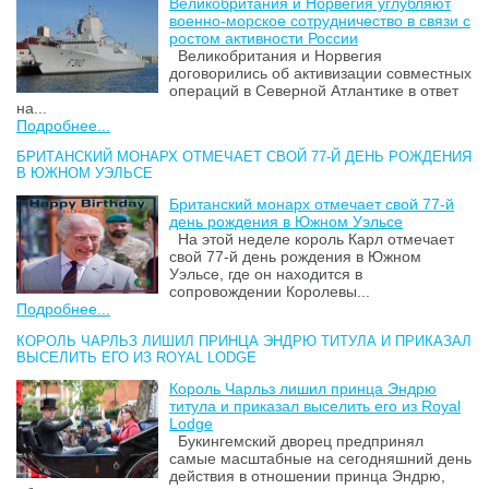
Великобритания и Норвегия углубляют
военно-морское сотрудничество в связи с
ростом активности России
Великобритания и Норвегия
договорились об активизации совместных
операций в Северной Атлантике в ответ
на...
Подробнее...
БРИТАНСКИЙ МОНАРХ ОТМЕЧАЕТ СВОЙ 77-Й ДЕНЬ РОЖДЕНИЯ
В ЮЖНОМ УЭЛЬСЕ
Британский монарх отмечает свой 77-й
день рождения в Южном Уэльсе
На этой неделе король Карл отмечает
свой 77-й день рождения в Южном
Уэльсе, где он находится в
сопровождении Королевы...
Подробнее...
КОРОЛЬ ЧАРЛЬЗ ЛИШИЛ ПРИНЦА ЭНДРЮ ТИТУЛА И ПРИКАЗАЛ
ВЫСЕЛИТЬ ЕГО ИЗ ROYAL LODGE
Король Чарльз лишил принца Эндрю
титула и приказал выселить его из Royal
Lodge
Букингемский дворец предпринял
самые масштабные на сегодняшний день
действия в отношении принца Эндрю,