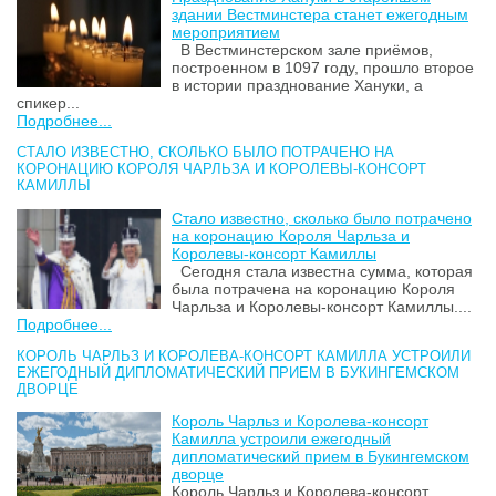
здании Вестминстера станет ежегодным
мероприятием
В Вестминстерском зале приёмов,
построенном в 1097 году, прошло второе
в истории празднование Хануки, а
спикер...
Подробнее...
СТАЛО ИЗВЕСТНО, СКОЛЬКО БЫЛО ПОТРАЧЕНО НА
КОРОНАЦИЮ КОРОЛЯ ЧАРЛЬЗА И КОРОЛЕВЫ-КОНСОРТ
КАМИЛЛЫ
Стало известно, сколько было потрачено
на коронацию Короля Чарльза и
Королевы-консорт Камиллы
Сегодня стала известна сумма, которая
была потрачена на коронацию Короля
Чарльза и Королевы-консорт Камиллы....
Подробнее...
КОРОЛЬ ЧАРЛЬЗ И КОРОЛЕВА-КОНСОРТ КАМИЛЛА УСТРОИЛИ
ЕЖЕГОДНЫЙ ДИПЛОМАТИЧЕСКИЙ ПРИЕМ В БУКИНГЕМСКОМ
ДВОРЦЕ
Король Чарльз и Королева-консорт
Камилла устроили ежегодный
дипломатический прием в Букингемском
дворце
Король Чарльз и Королева-консорт