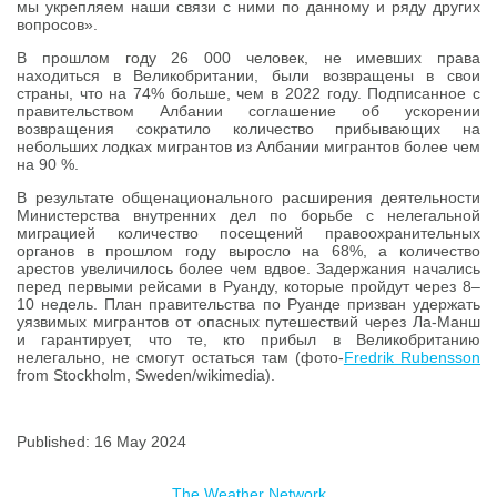
мы укрепляем наши связи с ними по данному и ряду других
вопросов».
В прошлом году 26 000 человек, не имевших права
находиться в Великобритании, были возвращены в свои
страны, что на 74% больше, чем в 2022 году. Подписанное с
правительством Албании соглашение об ускорении
возвращения сократило количество прибывающих на
небольших лодках мигрантов из Албании мигрантов более чем
на 90 %.
В результате общенационального расширения деятельности
Министерства внутренних дел по борьбе с нелегальной
миграцией количество посещений правоохранительных
органов в прошлом году выросло на 68%, а количество
арестов увеличилось более чем вдвое. Задержания начались
перед первыми рейсами в Руанду, которые пройдут через 8–
10 недель. План правительства по Руанде призван удержать
уязвимых мигрантов от опасных путешествий через Ла-Манш
и гарантирует, что те, кто прибыл в Великобританию
нелегально, не смогут остаться там (фото-
Fredrik Rubensson
from Stockholm, Sweden/wikimedia).
Published: 16 May 2024
The Weather Network