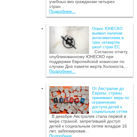
учебных виз гражданам четырех
стран...
Подробнее...
Опрос ЮНЕСКО
выявил наличие
антисемитизма в
трех четвертях
школ стран ЕС
Согласно отчету,
опубликованному ЮНЕСКО при
поддержке Европейской комиссии по
случаю Дня памяти жертв Холокоста,...
Подробнее...
От Австралии до
Европы: страны
принимают меры по
ограничению
доступа детей к
социальным сетям
В декабре Австралия стала первой в
мире страной, запретившей доступ
детей к социальным сетям младше 16
лет, заблокировав...
Подробнее...