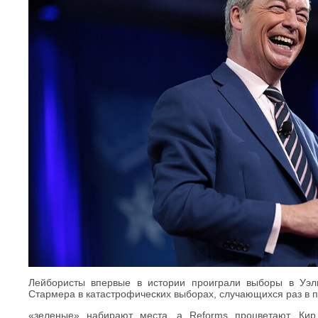
Лейбористы впервые в истории проиграли выборы в Уэл
Стармера в катастрофических выборах, случающихся раз в 
«зеленые» набирают места, а Reforms процветают. Кир