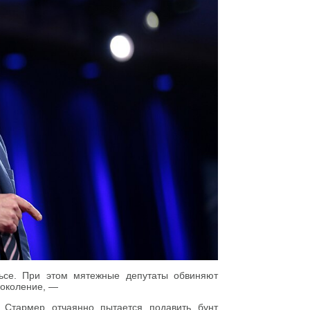
ьсе. При этом мятежные депутаты обвиняют
поколение, —
 Стармер отчаянно пытается подавить бунт