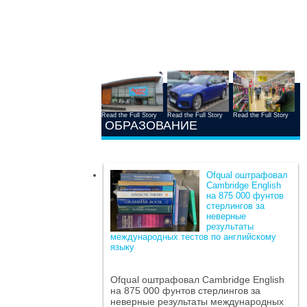
Read the Full Story
Read the Full Story
Read the Full Story
ОБРАЗОВАНИЕ
Ofqual оштрафовал
Cambridge English
на 875 000 фунтов
стерлингов за
неверные
результаты
международных тестов по английскому
языку
Ofqual оштрафовал Cambridge English
на 875 000 фунтов стерлингов за
неверные результаты международных