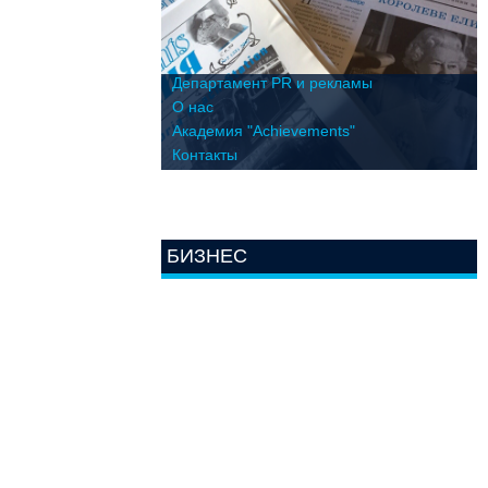
Департамент PR и рекламы
О нас
Академия "Achievements"
Контакты
БИЗНЕС