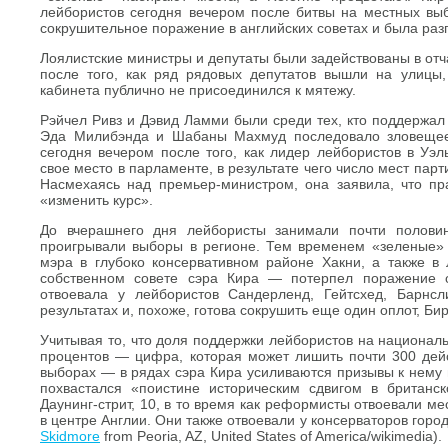
лейбористов сегодня вечером после битвы на местных выб
сокрушительное поражение в английских советах и ​​была ра
Лоялистские министры и депутаты были задействованы в от
после того, как ряд рядовых депутатов вышли на улицы,
кабинета публично не присоединился к мятежу.
Рэйчел Ривз и Дэвид Ламми были среди тех, кто поддержал 
Эда Милибэнда и Шабаны Махмуд последовало зловещее 
сегодня вечером после того, как лидер лейбористов в Уэл
свое место в парламенте, в результате чего число мест парт
Насмехаясь над премьер-министром, она заявила, что пр
«изменить курс».
До вчерашнего дня лейбористы занимали почти полови
проигрывали выборы в регионе. Тем временем «зеленые» 
мэра в глубоко консервативном районе Хакни, а также 
собственном совете сэра Кира — потерпел поражение о
отвоевала у лейбористов Сандерленд, Гейтсхед, Барн
результатах и, похоже, готова сокрушить еще один оплот, Би
Учитывая то, что доля поддержки лейбористов на национал
процентов — цифра, которая может лишить почти 300 дей
выборах — в рядах сэра Кира усиливаются призывы к нему
похвастался «поистине историческим сдвигом в британск
Даунинг-стрит, 10, в то время как реформисты отвоевали м
в центре Англии. Они также отвоевали у консерваторов гор
Skidmore
from Peoria, AZ, United States of America/wikimedia).