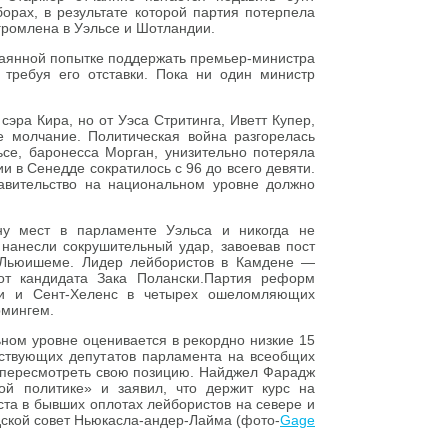
орах, в результате которой партия потерпела
згромлена в Уэльсе и Шотландии.
чаянной попытке поддержать премьер-министра
 требуя его отставки. Пока ни один министр
сэра Кира, но от Уэса Стритинга, Иветт Купер,
молчание. Политическая война разгорелась
ьсе, баронесса Морган, унизительно потеряла
ии в Сенедде сократилось с 96 до всего девяти.
авительство на национальном уровне должно
ну мест в парламенте Уэльса и никогда не
нанесли сокрушительный удар, завоевав пост
в Льюишеме. Лидер лейбористов в Камдене —
т кандидата Зака ​​Полански.Партия реформ
сли и Сент-Хеленс в четырех ошеломляющих
рмингем.
ьном уровне оценивается в рекордно низкие 15
ствующих депутатов парламента на всеобщих
 пересмотреть свою позицию. Найджел Фарадж
ой политике» и заявил, что держит курс на
еста в бывших оплотах лейбористов на севере и
одской совет Ньюкасла-андер-Лайма (фото-
Gage