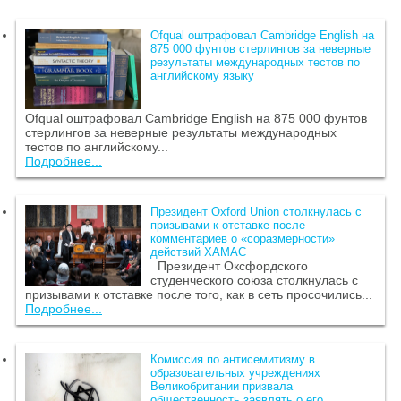
Ofqual оштрафовал Cambridge English на
875 000 фунтов стерлингов за неверные
результаты международных тестов по
английскому языку
Ofqual оштрафовал Cambridge English на 875 000 фунтов
стерлингов за неверные результаты международных
тестов по английскому...
Подробнее...
Президент Oxford Union столкнулась с
призывами к отставке после
комментариев о «соразмерности»
действий ХАМАС
Президент Оксфордского
студенческого союза столкнулась с
призывами к отставке после того, как в сеть просочились...
Подробнее...
Комиссия по антисемитизму в
образовательных учреждениях
Великобритании призвала
общественность заявлять о его