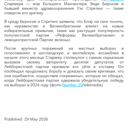
Стармера — мэр Большого Манчестера Энди Бернхэм и
бывший министр здравоохранения Уэс Стритинг — также
отвергли его критику.
В среду Бернхэм и Стритинг заявили, что Блэр не смог понять,
как неравенство в Великобритании влияет на новые
избирательные привычки, такие как растущая популярность
популистской партии «Реформы Великобритании» и
левоцентристской Партии зеленых.
После крупных поражений на местных выборах и
голосованиях в шотландскую и валлийскую ассамблеи в
начале этого месяца Стармер столкнулся с самым серьезным
вызовом своему авторитету: десятки депутатов от
Лейбористской партии призвали его уйти в отставку. Он
пообещал продолжать борьбу и доказать своим критикам, что
они ошибаются, осуществив «перемены», которые он обещал,
когда Лейбористская партия одержала убедительную победу
на выборах в 2024 году (фото-
Number 10
/wikimedia).
Published: 29 May 2026