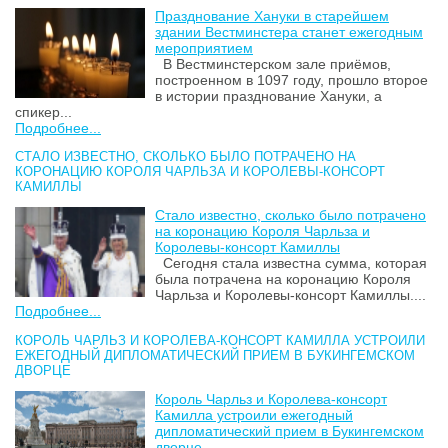
Празднование Хануки в старейшем
здании Вестминстера станет ежегодным
мероприятием
В Вестминстерском зале приёмов,
построенном в 1097 году, прошло второе
в истории празднование Хануки, а
спикер...
Подробнее...
СТАЛО ИЗВЕСТНО, СКОЛЬКО БЫЛО ПОТРАЧЕНО НА
КОРОНАЦИЮ КОРОЛЯ ЧАРЛЬЗА И КОРОЛЕВЫ-КОНСОРТ
КАМИЛЛЫ
Стало известно, сколько было потрачено
на коронацию Короля Чарльза и
Королевы-консорт Камиллы
Сегодня стала известна сумма, которая
была потрачена на коронацию Короля
Чарльза и Королевы-консорт Камиллы....
Подробнее...
КОРОЛЬ ЧАРЛЬЗ И КОРОЛЕВА-КОНСОРТ КАМИЛЛА УСТРОИЛИ
ЕЖЕГОДНЫЙ ДИПЛОМАТИЧЕСКИЙ ПРИЕМ В БУКИНГЕМСКОМ
ДВОРЦЕ
Король Чарльз и Королева-консорт
Камилла устроили ежегодный
дипломатический прием в Букингемском
дворце