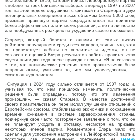
нестабильности. Блэр, который привел Лейбористскую партию
к победе на трех британских выборах в период с 1997 по 2007
год, на этой неделе обрушился с критикой на Стармера и двух
потенциальных соперников в эссе объемом более 5000 слов,
призывая правящую партию сосредоточиться на принятии
более эффективных политических решений, а не на личностях
или необдуманных реакциях на ухудшение своего положения.
Стармер, который борется с одними из самых низких
рейтингов популярности среди всех лидеров, заявил, что, хотя
он приветствует дебаты по «политике и идеям», он не
согласен с оценкой Блэра результатов работы правительства
спустя почти два года после прихода к власти. «Я не согласен
с тем, что политические решения этого правительства были
неправильными, учитывая то, что мы унаследовали», —
сказал он журналистам.
«Ситуация в 2024 году сильно отличается от 1997 года; и,
учитывая то, что нам пришлось изменить, политические
решения были оправданы, потому что эти изменения
произошли», — сказал Стармер. В качестве достижений
своего правительства он перечислил улучшение отношений с
Европейским союзом, стабилизацию экономики и сокращение
времени ожидания в системе здравоохранения страны,
подчеркнув свое часто повторяемое заявление о том, что он
не планирует уходить в отставку, несмотря на призывы
некоторых членов партии. Комментарии Блэра мало что
сделали для успокоения настроений в Лейбористской партии,
поскольку два потенциальных претендента на
замену