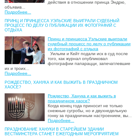
действия в отношении принца Эндрю,
объявив...
Подробнее...
ПРИНЦ И ПРИНЦЕССА УЭЛЬСКИЕ ВЫИГРАЛИ СУДЕБНЫЙ
ПРОЦЕСС ПО ДЕЛУ О ПУБЛИКАЦИИ ИХ ФОТОГРАФИЙ С
ОТДЫХА
Принц и принцесса Уэльские выиграли
судебный процесс по делу о публикации
их фотографий с отдыха
Уильям и Кейт подали иск в суд после
того, как журнал опубликовал
фотографии папарацци, запечатлевшие
их и троих...
Подробнее...
РОЖДЕСТВО, ХАНУКА И КАК ВЫЖИТЬ В ПРАЗДНИЧНОМ
ХАОСЕ?
Рождество, Ханука и как выжить в
праздничном хаосе?
Когда конец года приносит не только
снежные сугробы, но и двухнедельную
гонку за праздничным настроением, вы...
Подробнее...
ПРАЗДНОВАНИЕ ХАНУКИ В СТАРЕЙШЕМ ЗДАНИИ
ВЕСТМИНСТЕРА СТАНЕТ ЕЖЕГОДНЫМ МЕРОПРИЯТИЕМ