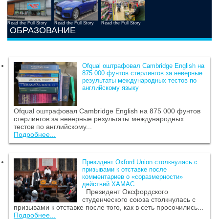
Read the Full Story
Read the Full Story
Read the Full Story
ОБРАЗОВАНИЕ
Ofqual оштрафовал Cambridge English на
875 000 фунтов стерлингов за неверные
результаты международных тестов по
английскому языку
Ofqual оштрафовал Cambridge English на 875 000 фунтов
стерлингов за неверные результаты международных
тестов по английскому...
Подробнее...
Президент Oxford Union столкнулась с
призывами к отставке после
комментариев о «соразмерности»
действий ХАМАС
Президент Оксфордского
студенческого союза столкнулась с
призывами к отставке после того, как в сеть просочились...
Подробнее...