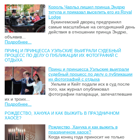
Король Чарльз лишил принца Эндрю
титула и приказал выселить его из Royal
Lodge
Букингемский дворец предпринял
самые масштабные на сегодняшний день
действия в отношении принца Эндрю,
объявив...
Подробнее...
ПРИНЦ И ПРИНЦЕССА УЭЛЬСКИЕ ВЫИГРАЛИ СУДЕБНЫЙ
ПРОЦЕСС ПО ДЕЛУ О ПУБЛИКАЦИИ ИХ ФОТОГРАФИЙ С
ОТДЫХА
Принц и принцесса Уэльские выиграли
судебный процесс по делу о публикации
их фотографий с отдыха
Уильям и Кейт подали иск в суд после
того, как журнал опубликовал
фотографии папарацци, запечатлевшие
их и троих...
Подробнее...
РОЖДЕСТВО, ХАНУКА И КАК ВЫЖИТЬ В ПРАЗДНИЧНОМ
ХАОСЕ?
Рождество, Ханука и как выжить в
праздничном хаосе?
Когда конец года приносит не только