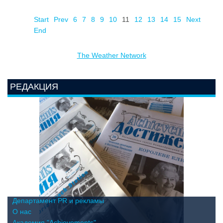
Start
Prev
6
7
8
9
10
11
12
13
14
15
Next
End
The Weather Network
РЕДАКЦИЯ
Департамент PR и рекламы
О нас
Академия "Achievements"