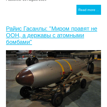
Read more ...
Райис Гасанлы: "Миром правят не
ООН, а державы с атомными
бомбами"