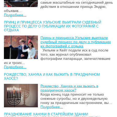
самые масштабные на сегодняшний день
действия в отношении принца Эндрю,
объявив...
Подробнее...
ПРИНЦ И ПРИНЦЕССА УЭЛЬСКИЕ ВЫИГРАЛИ СУДЕБНЫЙ
ПРОЦЕСС ПО ДЕЛУ О ПУБЛИКАЦИИ ИХ ФОТОГРАФИЙ С
ОТДЫХА
Принц и принцесса Уэльские выиграли
судебный процесс по делу о публикации
их фотографий с отдыха
Уильям и Кейт подали иск в суд после
того, как журнал опубликовал
фотографии папарацци, запечатлевшие
их и троих...
Подробнее...
РОЖДЕСТВО, ХАНУКА И КАК ВЫЖИТЬ В ПРАЗДНИЧНОМ
ХАОСЕ?
Рождество, Ханука и как выжить в
праздничном хаосе?
Когда конец года приносит не только
снежные сугробы, но и двухнедельную
гонку за праздничным настроением, вы...
Подробнее...
ПРАЗДНОВАНИЕ ХАНУКИ В СТАРЕЙШЕМ ЗДАНИИ