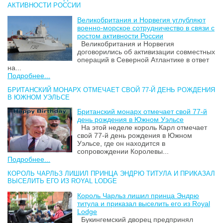
АКТИВНОСТИ РОССИИ
Великобритания и Норвегия углубляют
военно-морское сотрудничество в связи с
ростом активности России
Великобритания и Норвегия
договорились об активизации совместных
операций в Северной Атлантике в ответ
на...
Подробнее...
БРИТАНСКИЙ МОНАРХ ОТМЕЧАЕТ СВОЙ 77-Й ДЕНЬ РОЖДЕНИЯ
В ЮЖНОМ УЭЛЬСЕ
Британский монарх отмечает свой 77-й
день рождения в Южном Уэльсе
На этой неделе король Карл отмечает
свой 77-й день рождения в Южном
Уэльсе, где он находится в
сопровождении Королевы...
Подробнее...
КОРОЛЬ ЧАРЛЬЗ ЛИШИЛ ПРИНЦА ЭНДРЮ ТИТУЛА И ПРИКАЗАЛ
ВЫСЕЛИТЬ ЕГО ИЗ ROYAL LODGE
Король Чарльз лишил принца Эндрю
титула и приказал выселить его из Royal
Lodge
Букингемский дворец предпринял