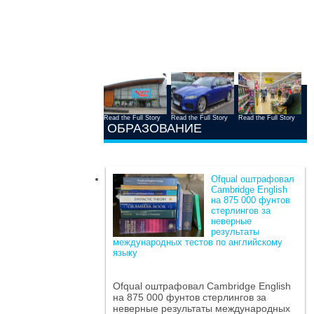
Read the Full Story
Read the Full Story
Read the Full Story
ОБРАЗОВАНИЕ
Ofqual оштрафовал
Cambridge English
на 875 000 фунтов
стерлингов за
неверные
результаты
международных тестов по английскому
языку
Ofqual оштрафовал Cambridge English
на 875 000 фунтов стерлингов за
неверные результаты международных