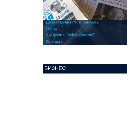
Департамент PR и рекламы
О нас
Академия "Achievements"
Контакты
БИЗНЕС