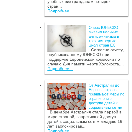
учебных виз гражданам четырех
стран...
Подробнее...
Опрос ЮНЕСКО
выявил наличие
антисемитизма в
трех четвертях
школ стран ЕС
Согласно отчету,
опубликованному ЮНЕСКО при
поддержке Европейской комиссии по
случаю Дня памяти жертв Холокоста,...
Подробнее...
От Австралии до
Европы: страны
принимают меры по
ограничению
доступа детей к
социальным сетям
В декабре Австралия стала первой в
мире страной, запретившей доступ
детей к социальным сетям младше 16
лет, заблокировав...
Подробнее...