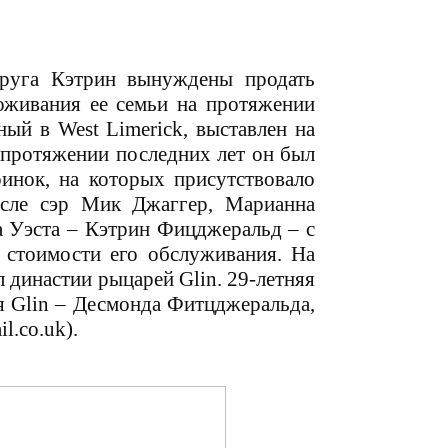
пруга Кэтрин вынуждены продать
оживания ее семьи на протяжении
нный в West Limerick, выставлен на
 протяжении последних лет он был
инок, на которых присутствовало
исле сэр Мик Джаггер, Марианна
а Уэста – Кэтрин Фицджеральд – с
 стоимости его обслуживания. На
л династии рыцарей
Glin.
29-летняя
ря
Glin
– Десмонда Фитцджеральда,
l.co.uk).