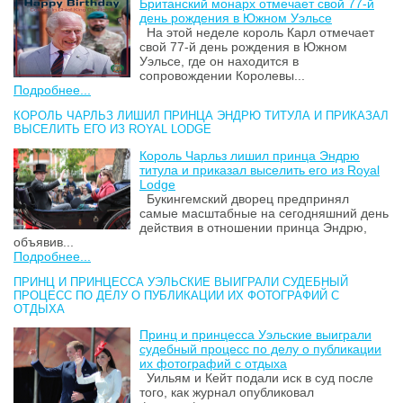
Британский монарх отмечает свой 77-й
день рождения в Южном Уэльсе
На этой неделе король Карл отмечает
свой 77-й день рождения в Южном
Уэльсе, где он находится в
сопровождении Королевы...
Подробнее...
КОРОЛЬ ЧАРЛЬЗ ЛИШИЛ ПРИНЦА ЭНДРЮ ТИТУЛА И ПРИКАЗАЛ
ВЫСЕЛИТЬ ЕГО ИЗ ROYAL LODGE
Король Чарльз лишил принца Эндрю
титула и приказал выселить его из Royal
Lodge
Букингемский дворец предпринял
самые масштабные на сегодняшний день
действия в отношении принца Эндрю,
объявив...
Подробнее...
ПРИНЦ И ПРИНЦЕССА УЭЛЬСКИЕ ВЫИГРАЛИ СУДЕБНЫЙ
ПРОЦЕСС ПО ДЕЛУ О ПУБЛИКАЦИИ ИХ ФОТОГРАФИЙ С
ОТДЫХА
Принц и принцесса Уэльские выиграли
судебный процесс по делу о публикации
их фотографий с отдыха
Уильям и Кейт подали иск в суд после
того, как журнал опубликовал