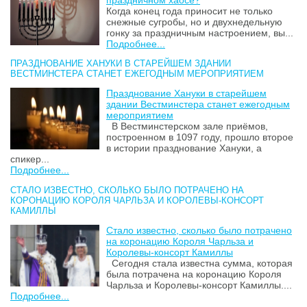
Когда конец года приносит не только
снежные сугробы, но и двухнедельную
гонку за праздничным настроением, вы...
Подробнее...
ПРАЗДНОВАНИЕ ХАНУКИ В СТАРЕЙШЕМ ЗДАНИИ
ВЕСТМИНСТЕРА СТАНЕТ ЕЖЕГОДНЫМ МЕРОПРИЯТИЕМ
Празднование Хануки в старейшем
здании Вестминстера станет ежегодным
мероприятием
В Вестминстерском зале приёмов,
построенном в 1097 году, прошло второе
в истории празднование Хануки, а
спикер...
Подробнее...
СТАЛО ИЗВЕСТНО, СКОЛЬКО БЫЛО ПОТРАЧЕНО НА
КОРОНАЦИЮ КОРОЛЯ ЧАРЛЬЗА И КОРОЛЕВЫ-КОНСОРТ
КАМИЛЛЫ
Стало известно, сколько было потрачено
на коронацию Короля Чарльза и
Королевы-консорт Камиллы
Сегодня стала известна сумма, которая
была потрачена на коронацию Короля
Чарльза и Королевы-консорт Камиллы....
Подробнее...