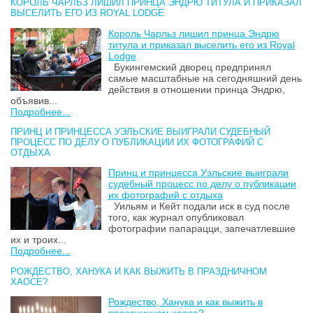
КОРОЛЬ ЧАРЛЬЗ ЛИШИЛ ПРИНЦА ЭНДРЮ ТИТУЛА И ПРИКАЗАЛ
ВЫСЕЛИТЬ ЕГО ИЗ ROYAL LODGE
Король Чарльз лишил принца Эндрю
титула и приказал выселить его из Royal
Lodge
Букингемский дворец предпринял
самые масштабные на сегодняшний день
действия в отношении принца Эндрю,
объявив...
Подробнее...
ПРИНЦ И ПРИНЦЕССА УЭЛЬСКИЕ ВЫИГРАЛИ СУДЕБНЫЙ
ПРОЦЕСС ПО ДЕЛУ О ПУБЛИКАЦИИ ИХ ФОТОГРАФИЙ С
ОТДЫХА
Принц и принцесса Уэльские выиграли
судебный процесс по делу о публикации
их фотографий с отдыха
Уильям и Кейт подали иск в суд после
того, как журнал опубликовал
фотографии папарацци, запечатлевшие
их и троих...
Подробнее...
РОЖДЕСТВО, ХАНУКА И КАК ВЫЖИТЬ В ПРАЗДНИЧНОМ
ХАОСЕ?
Рождество, Ханука и как выжить в
праздничном хаосе?