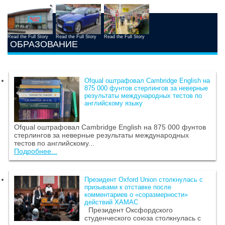
Read the Full Story
Read the Full Story
Read the Full Story
ОБРАЗОВАНИЕ
Ofqual оштрафовал Cambridge English на
875 000 фунтов стерлингов за неверные
результаты международных тестов по
английскому языку
Ofqual оштрафовал Cambridge English на 875 000 фунтов
стерлингов за неверные результаты международных
тестов по английскому...
Подробнее...
Президент Oxford Union столкнулась с
призывами к отставке после
комментариев о «соразмерности»
действий ХАМАС
Президент Оксфордского
студенческого союза столкнулась с