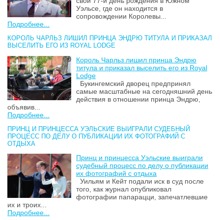
свой 77-й день рождения в Южном
Уэльсе, где он находится в
сопровождении Королевы...
Подробнее...
КОРОЛЬ ЧАРЛЬЗ ЛИШИЛ ПРИНЦА ЭНДРЮ ТИТУЛА И ПРИКАЗАЛ
ВЫСЕЛИТЬ ЕГО ИЗ ROYAL LODGE
Король Чарльз лишил принца Эндрю
титула и приказал выселить его из Royal
Lodge
Букингемский дворец предпринял
самые масштабные на сегодняшний день
действия в отношении принца Эндрю,
объявив...
Подробнее...
ПРИНЦ И ПРИНЦЕССА УЭЛЬСКИЕ ВЫИГРАЛИ СУДЕБНЫЙ
ПРОЦЕСС ПО ДЕЛУ О ПУБЛИКАЦИИ ИХ ФОТОГРАФИЙ С
ОТДЫХА
Принц и принцесса Уэльские выиграли
судебный процесс по делу о публикации
их фотографий с отдыха
Уильям и Кейт подали иск в суд после
того, как журнал опубликовал
фотографии папарацци, запечатлевшие
их и троих...
Подробнее...