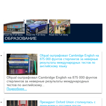
Read the Full Story
Read the Full Story
Read the Full Story
ОБРАЗОВАНИЕ
Ofqual оштрафовал Cambridge English на
875 000 фунтов стерлингов за неверные
результаты международных тестов по
английскому языку
Ofqual оштрафовал Cambridge English на 875 000 фунтов
стерлингов за неверные результаты международных
тестов по английскому...
Подробнее...
Президент Oxford Union столкнулась с
призывами к отставке после