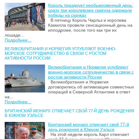
Король празднует необыкновенный день:
сразу три королевских скакуна одержали
победы на скачках
В пятницу Король Чарльз и королева
Камилла провели сенсационный день на
ипподроме, после того как три их
лошади...
Подробнее...
ВЕЛИКОБРИТАНИЯ И НОРВЕГИЯ УГЛУБЛЯЮТ ВОЕННО-
МОРСКОЕ СОТРУДНИЧЕСТВО В СВЯЗИ С РОСТОМ
АКТИВНОСТИ РОССИИ
Великобритания и Норвегия углубляют
военно-морское сотрудничество в связи с
ростом активности России
Великобритания и Норвегия
договорились об активизации совместных
операций в Северной Атлантике в ответ
на...
Подробнее...
БРИТАНСКИЙ МОНАРХ ОТМЕЧАЕТ СВОЙ 77-Й ДЕНЬ РОЖДЕНИЯ
В ЮЖНОМ УЭЛЬСЕ
Британский монарх отмечает свой 77-й
день рождения в Южном Уэльсе
На этой неделе король Карл отмечает