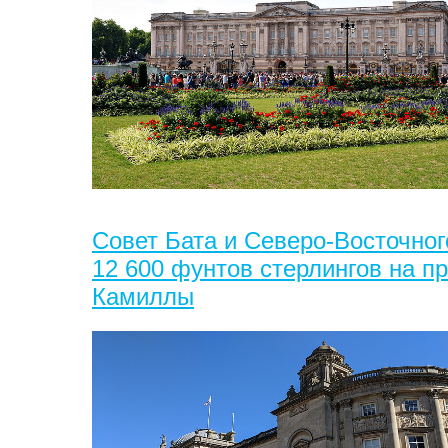
Совет Бата и Северо-Восточног
12 600 фунтов стерлингов на п
Камиллы