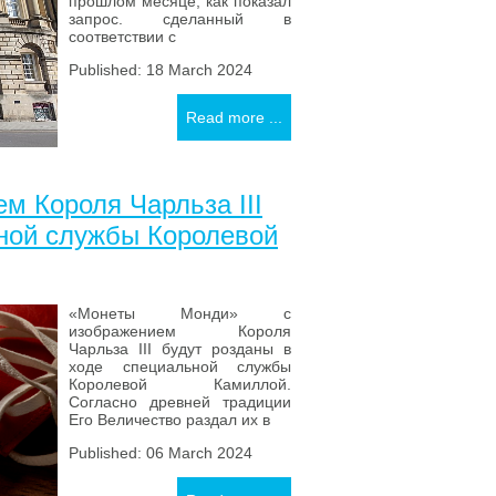
прошлом месяце, как показал
запрос. сделанный в
соответствии с
Published: 18 March 2024
Read more ...
м Короля Чарльза III
ьной службы Королевой
«Монеты Монди» с
изображением Короля
Чарльза III будут розданы в
ходе специальной службы
Королевой Камиллой.
Согласно древней традиции
Его Величество раздал их в
Published: 06 March 2024