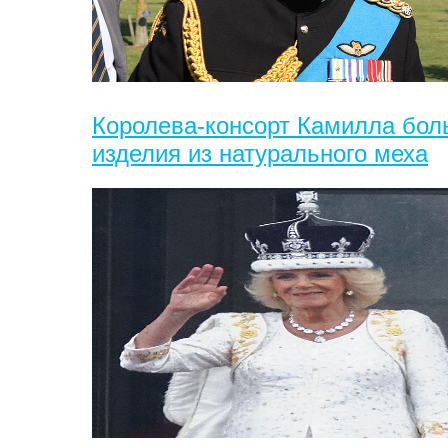
Королева-консорт Камилла боль
изделия из натурального меха