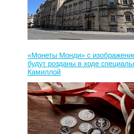
«Монеты Монди» с изображение
будут розданы в ходе специал
Камиллой