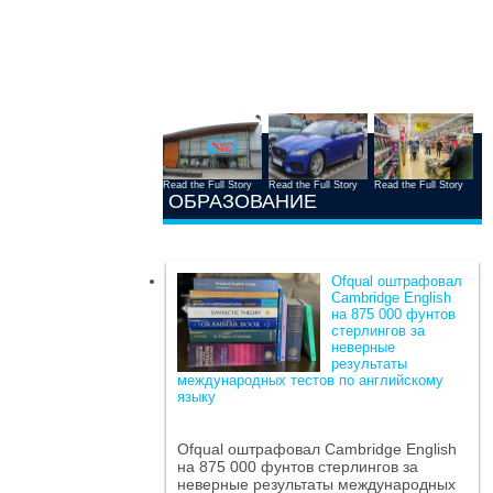
Read the Full Story
Read the Full Story
Read the Full Story
ОБРАЗОВАНИЕ
Ofqual оштрафовал
Cambridge English
на 875 000 фунтов
стерлингов за
неверные
результаты
международных тестов по английскому
языку
Ofqual оштрафовал Cambridge English
на 875 000 фунтов стерлингов за
неверные результаты международных