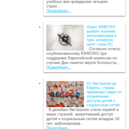
учебных виз гражданам четырех
стран...
Подробнее...
Опрос ЮНЕСКО
выявил наличие
антисемитизма в
трех четвертях
школ стран ЕС
Согласно отчету,
опубликованному ЮНЕСКО при
поддержке Европейской комиссии по
случаю Дня памяти жертв Холокоста,...
Подробнее...
От Австралии до
Европы: страны
принимают меры по
ограничению
доступа детей к
социальным сетям
В декабре Австралия стала первой в
мире страной, запретившей доступ
детей к социальным сетям младше 16
лет, заблокировав...
Подробнее...