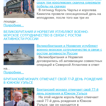
сразу три королевских скакуна одержали
победы на скачках
В пятницу Король Чарльз и королева
Камилла провели сенсационный день на
ипподроме, после того как три их
лошади...
Подробнее...
ВЕЛИКОБРИТАНИЯ И НОРВЕГИЯ УГЛУБЛЯЮТ ВОЕННО-
МОРСКОЕ СОТРУДНИЧЕСТВО В СВЯЗИ С РОСТОМ
АКТИВНОСТИ РОССИИ
Великобритания и Норвегия углубляют
военно-морское сотрудничество в связи с
ростом активности России
Великобритания и Норвегия
договорились об активизации совместных
операций в Северной Атлантике в ответ
на...
Подробнее...
БРИТАНСКИЙ МОНАРХ ОТМЕЧАЕТ СВОЙ 77-Й ДЕНЬ РОЖДЕНИЯ
В ЮЖНОМ УЭЛЬСЕ
Британский монарх отмечает свой 77-й
день рождения в Южном Уэльсе
На этой неделе король Карл отмечает
свой 77-й день рождения в Южном
Уэльсе, где он находится в