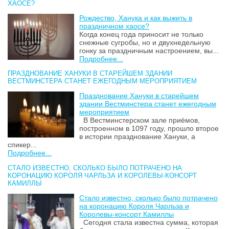
ХАОСЕ?
Рождество, Ханука и как выжить в
праздничном хаосе?
Когда конец года приносит не только
снежные сугробы, но и двухнедельную
гонку за праздничным настроением, вы...
Подробнее...
ПРАЗДНОВАНИЕ ХАНУКИ В СТАРЕЙШЕМ ЗДАНИИ
ВЕСТМИНСТЕРА СТАНЕТ ЕЖЕГОДНЫМ МЕРОПРИЯТИЕМ
Празднование Хануки в старейшем
здании Вестминстера станет ежегодным
мероприятием
В Вестминстерском зале приёмов,
построенном в 1097 году, прошло второе
в истории празднование Хануки, а
спикер...
Подробнее...
СТАЛО ИЗВЕСТНО, СКОЛЬКО БЫЛО ПОТРАЧЕНО НА
КОРОНАЦИЮ КОРОЛЯ ЧАРЛЬЗА И КОРОЛЕВЫ-КОНСОРТ
КАМИЛЛЫ
Стало известно, сколько было потрачено
на коронацию Короля Чарльза и
Королевы-консорт Камиллы
Сегодня стала известна сумма, которая