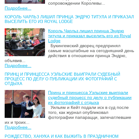
сопровождении Королевы...
Подробнее...
КОРОЛЬ ЧАРЛЬЗ ЛИШИЛ ПРИНЦА ЭНДРЮ ТИТУЛА И ПРИКАЗАЛ
ВЫСЕЛИТЬ ЕГО ИЗ ROYAL LODGE
Король Чарльз лишил принца Эндрю
титула и приказал выселить его из Royal
Lodge
Букингемский дворец предпринял
самые масштабные на сегодняшний день
действия в отношении принца Эндрю,
объявив...
Подробнее...
ПРИНЦ И ПРИНЦЕССА УЭЛЬСКИЕ ВЫИГРАЛИ СУДЕБНЫЙ
ПРОЦЕСС ПО ДЕЛУ О ПУБЛИКАЦИИ ИХ ФОТОГРАФИЙ С
ОТДЫХА
Принц и принцесса Уэльские выиграли
судебный процесс по делу о публикации
их фотографий с отдыха
Уильям и Кейт подали иск в суд после
того, как журнал опубликовал
фотографии папарацци, запечатлевшие
их и троих...
Подробнее...
РОЖДЕСТВО, ХАНУКА И КАК ВЫЖИТЬ В ПРАЗДНИЧНОМ