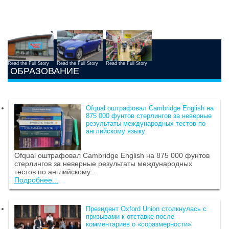
Read the Full Story
Read the Full Story
Read the Full Story
ОБРАЗОВАНИЕ
Ofqual оштрафовал Cambridge English на
875 000 фунтов стерлингов за неверные
результаты международных тестов по
английскому языку
Ofqual оштрафовал Cambridge English на 875 000 фунтов
стерлингов за неверные результаты международных
тестов по английскому...
Подробнее...
Президент Oxford Union столкнулась с
призывами к отставке после
комментариев о «соразмерности»