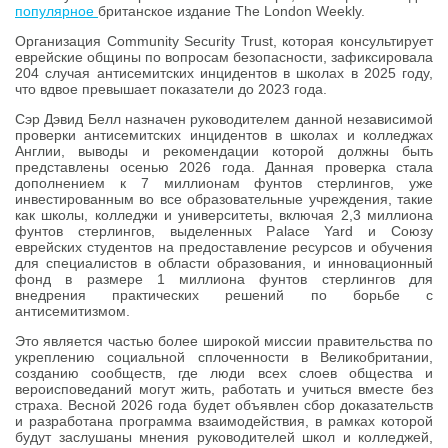
популярное
британское издание The London Weekly.
Организация Community Security Trust, которая консультирует
еврейские общины по вопросам безопасности, зафиксировала
204 случая антисемитских инцидентов в школах в 2025 году,
что вдвое превышает показатели до 2023 года.
Сэр Дэвид Белл назначен руководителем данной независимой
проверки антисемитских инцидентов в школах и колледжах
Англии, выводы и рекомендации которой должны быть
представлены осенью 2026 года. Данная проверка стала
дополнением к 7 миллионам фунтов стерлингов, уже
инвестированным во все образовательные учреждения, такие
как школы, колледжи и университеты, включая 2,3 миллиона
фунтов стерлингов, выделенных Palace Yard и Союзу
еврейских студентов на предоставление ресурсов и обучения
для специалистов в области образования, и инновационный
фонд в размере 1 миллиона фунтов стерлингов для
внедрения практических решений по борьбе с
антисемитизмом.
Это является частью более широкой миссии правительства по
укреплению социальной сплоченности в Великобритании,
созданию сообществ, где люди всех слоев общества и
вероисповеданий могут жить, работать и учиться вместе без
страха. Весной 2026 года будет объявлен сбор доказательств
и разработана программа взаимодействия, в рамках которой
будут заслушаны мнения руководителей школ и колледжей,