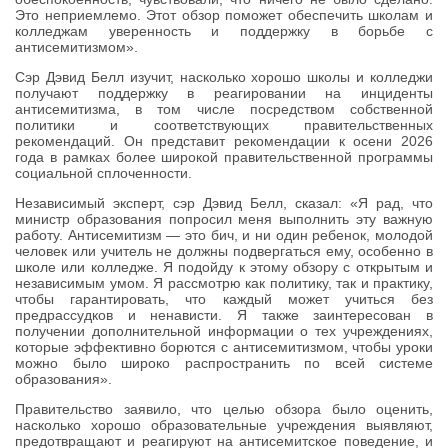
Это неприемлемо. Этот обзор поможет обеспечить школам и
колледжам уверенность и поддержку в борьбе с
антисемитизмом».
Сэр Дэвид Белл изучит, насколько хорошо школы и колледжи
получают поддержку в реагировании на инциденты
антисемитизма, в том числе посредством собственной
политики и соответствующих правительственных
рекомендаций. Он представит рекомендации к осени 2026
года в рамках более широкой правительственной программы
социальной сплоченности.
Независимый эксперт, сэр Дэвид Белл, сказал: «Я рад, что
министр образования попросил меня выполнить эту важную
работу. Антисемитизм — это бич, и ни один ребенок, молодой
человек или учитель не должны подвергаться ему, особенно в
школе или колледже. Я подойду к этому обзору с открытым и
независимым умом. Я рассмотрю как политику, так и практику,
чтобы гарантировать, что каждый может учиться без
предрассудков и ненависти. Я также заинтересован в
получении дополнительной информации о тех учреждениях,
которые эффективно борются с антисемитизмом, чтобы уроки
можно было широко распространить по всей системе
образования».
Правительство заявило, что целью обзора было оценить,
насколько хорошо образовательные учреждения выявляют,
предотвращают и реагируют на антисемитское поведение, и