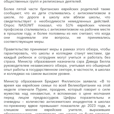
общественных групп и религиозных деятелей.
Более пятой части британских еврейских родителей также
сообщают, что их дети сталкивались с антисемитизмом в
школе, по дороге в школу или вблизи школы, что
свидетельствует о необходимости немедленных действий.
Опрос NASUWT показал, что 51% еврейских членов
профсоюза сталкивались с антисемитизмом на рабочем месте
в прошлом году, и более половины из них считают, что когда
они поднимали эти вопросы, не принимались
соответствующие меры.
Правительство принимает меры в рамках этого обзора, чтобы
гарантировать, что школы и колледжи станут местами, где
каждый ребенок и сотрудник могут учиться и работать без
страха. Министр образования назначила сэра Дэвида Белла
руководителем независимого обзора, учитывая его обширный
опыт работы в государственном секторе, в частности, в школах
и колледжах на самом высоком уровне.
Министр образования Бриджит Филлипсон заявила: «В то
время как еврейские семьи по всей Великобритании на этой
неделе отмечали Пурим, праздник, который говорит о силе
мужества над ненавистью, я вспоминаю о цене молчания
перед лицом предрассудков. Цифры поразительны и
очевидны – количество антисемитских инцидентов в школах
по-прежнему вдвое превышает показатели до 2023 года, и
слишком многие еврейские учителя, выразившие
обеспокоенность, чувствовали, что ничего не было сделано.