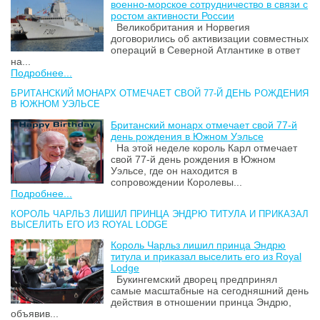
военно-морское сотрудничество в связи с
ростом активности России
Великобритания и Норвегия
договорились об активизации совместных
операций в Северной Атлантике в ответ
на...
Подробнее...
БРИТАНСКИЙ МОНАРХ ОТМЕЧАЕТ СВОЙ 77-Й ДЕНЬ РОЖДЕНИЯ
В ЮЖНОМ УЭЛЬСЕ
Британский монарх отмечает свой 77-й
день рождения в Южном Уэльсе
На этой неделе король Карл отмечает
свой 77-й день рождения в Южном
Уэльсе, где он находится в
сопровождении Королевы...
Подробнее...
КОРОЛЬ ЧАРЛЬЗ ЛИШИЛ ПРИНЦА ЭНДРЮ ТИТУЛА И ПРИКАЗАЛ
ВЫСЕЛИТЬ ЕГО ИЗ ROYAL LODGE
Король Чарльз лишил принца Эндрю
титула и приказал выселить его из Royal
Lodge
Букингемский дворец предпринял
самые масштабные на сегодняшний день
действия в отношении принца Эндрю,
объявив...