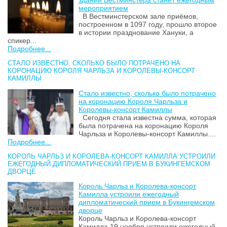
здании Вестминстера станет ежегодным
мероприятием
В Вестминстерском зале приёмов,
построенном в 1097 году, прошло второе
в истории празднование Хануки, а
спикер...
Подробнее...
СТАЛО ИЗВЕСТНО, СКОЛЬКО БЫЛО ПОТРАЧЕНО НА
КОРОНАЦИЮ КОРОЛЯ ЧАРЛЬЗА И КОРОЛЕВЫ-КОНСОРТ
КАМИЛЛЫ
Стало известно, сколько было потрачено
на коронацию Короля Чарльза и
Королевы-консорт Камиллы
Сегодня стала известна сумма, которая
была потрачена на коронацию Короля
Чарльза и Королевы-консорт Камиллы....
Подробнее...
КОРОЛЬ ЧАРЛЬЗ И КОРОЛЕВА-КОНСОРТ КАМИЛЛА УСТРОИЛИ
ЕЖЕГОДНЫЙ ДИПЛОМАТИЧЕСКИЙ ПРИЕМ В БУКИНГЕМСКОМ
ДВОРЦЕ
Король Чарльз и Королева-консорт
Камилла устроили ежегодный
дипломатический прием в Букингемском
дворце
Король Чарльз и Королева-консорт
Камилла 19 ноября устроили ежегодный