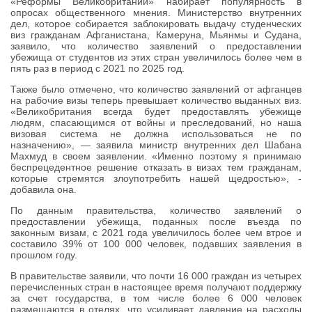
«Реформы Великобритании» набирает популярность в
опросах общественного мнения. Министерство внутренних
дел, которое собирается заблокировать выдачу студенческих
виз гражданам Афганистана, Камеруна, Мьянмы и Судана,
заявило, что количество заявлений о предоставлении
убежища от студентов из этих стран увеличилось более чем в
пять раз в период с 2021 по 2025 год.
Также было отмечено, что количество заявлений от афганцев
на рабочие визы теперь превышает количество выданных виз.
«Великобритания всегда будет предоставлять убежище
людям, спасающимся от войны и преследований, но наша
визовая система не должна использоваться не по
назначению», — заявила министр внутренних дел Шабана
Махмуд в своем заявлении. «Именно поэтому я принимаю
беспрецедентное решение отказать в визах тем гражданам,
которые стремятся злоупотребить нашей щедростью», -
добавила она.
По данным правительства, количество заявлений о
предоставлении убежища, поданных после въезда по
законным визам, с 2021 года увеличилось более чем втрое и
составило 39% от 100 000 человек, подавших заявления в
прошлом году.
В правительстве заявили, что почти 16 000 граждан из четырех
перечисленных стран в настоящее время получают поддержку
за счет государства, в том числе более 6 000 человек
размещаются в отелях, что усиливает давление на расходы