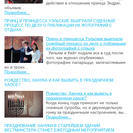
действия в отношении принца Эндрю,
объявив...
Подробнее...
ПРИНЦ И ПРИНЦЕССА УЭЛЬСКИЕ ВЫИГРАЛИ СУДЕБНЫЙ
ПРОЦЕСС ПО ДЕЛУ О ПУБЛИКАЦИИ ИХ ФОТОГРАФИЙ С
ОТДЫХА
Принц и принцесса Уэльские выиграли
судебный процесс по делу о публикации
их фотографий с отдыха
Уильям и Кейт подали иск в суд после
того, как журнал опубликовал
фотографии папарацци, запечатлевшие
их и троих...
Подробнее...
РОЖДЕСТВО, ХАНУКА И КАК ВЫЖИТЬ В ПРАЗДНИЧНОМ
ХАОСЕ?
Рождество, Ханука и как выжить в
праздничном хаосе?
Когда конец года приносит не только
снежные сугробы, но и двухнедельную
гонку за праздничным настроением, вы...
Подробнее...
ПРАЗДНОВАНИЕ ХАНУКИ В СТАРЕЙШЕМ ЗДАНИИ
ВЕСТМИНСТЕРА СТАНЕТ ЕЖЕГОДНЫМ МЕРОПРИЯТИЕМ