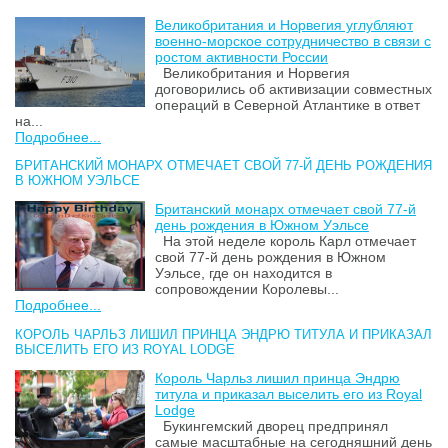
Великобритания и Норвегия углубляют
военно-морское сотрудничество в связи с
ростом активности России
Великобритания и Норвегия
договорились об активизации совместных
операций в Северной Атлантике в ответ
на...
Подробнее...
БРИТАНСКИЙ МОНАРХ ОТМЕЧАЕТ СВОЙ 77-Й ДЕНЬ РОЖДЕНИЯ
В ЮЖНОМ УЭЛЬСЕ
Британский монарх отмечает свой 77-й
день рождения в Южном Уэльсе
На этой неделе король Карл отмечает
свой 77-й день рождения в Южном
Уэльсе, где он находится в
сопровождении Королевы...
Подробнее...
КОРОЛЬ ЧАРЛЬЗ ЛИШИЛ ПРИНЦА ЭНДРЮ ТИТУЛА И ПРИКАЗАЛ
ВЫСЕЛИТЬ ЕГО ИЗ ROYAL LODGE
Король Чарльз лишил принца Эндрю
титула и приказал выселить его из Royal
Lodge
Букингемский дворец предпринял
самые масштабные на сегодняшний день