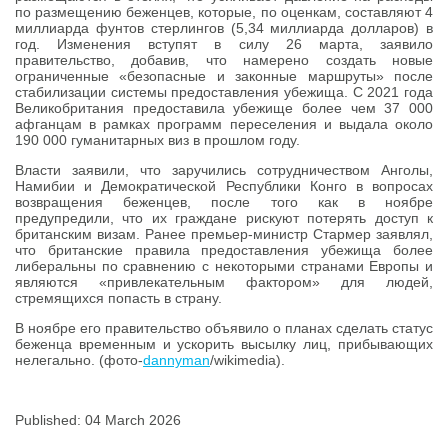
по размещению беженцев, которые, по оценкам, составляют 4
миллиарда фунтов стерлингов (5,34 миллиарда долларов) в
год. Изменения вступят в силу 26 марта, заявило
правительство, добавив, что намерено создать новые
ограниченные «безопасные и законные маршруты» после
стабилизации системы предоставления убежища. С 2021 года
Великобритания предоставила убежище более чем 37 000
афганцам в рамках программ переселения и выдала около
190 000 гуманитарных виз в прошлом году.
Власти заявили, что заручились сотрудничеством Анголы,
Намибии и Демократической Республики Конго в вопросах
возвращения беженцев, после того как в ноябре
предупредили, что их граждане рискуют потерять доступ к
британским визам. Ранее премьер-министр Стармер заявлял,
что британские правила предоставления убежища более
либеральны по сравнению с некоторыми странами Европы и
являются «привлекательным фактором» для людей,
стремящихся попасть в страну.
В ноябре его правительство объявило о планах сделать статус
беженца временным и ускорить высылку лиц, прибывающих
нелегально. (фото-
dannyman
/wikimedia).
Published: 04 March 2026