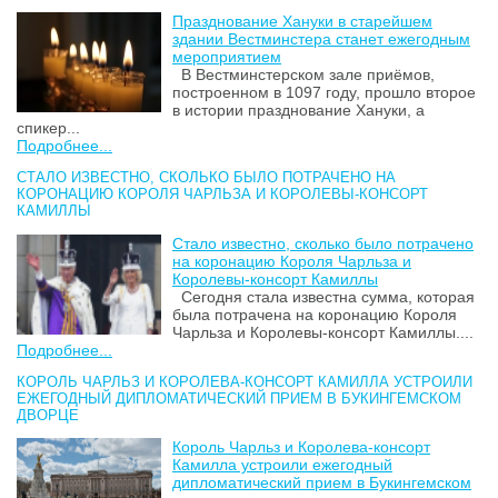
Празднование Хануки в старейшем
здании Вестминстера станет ежегодным
мероприятием
В Вестминстерском зале приёмов,
построенном в 1097 году, прошло второе
в истории празднование Хануки, а
спикер...
Подробнее...
СТАЛО ИЗВЕСТНО, СКОЛЬКО БЫЛО ПОТРАЧЕНО НА
КОРОНАЦИЮ КОРОЛЯ ЧАРЛЬЗА И КОРОЛЕВЫ-КОНСОРТ
КАМИЛЛЫ
Стало известно, сколько было потрачено
на коронацию Короля Чарльза и
Королевы-консорт Камиллы
Сегодня стала известна сумма, которая
была потрачена на коронацию Короля
Чарльза и Королевы-консорт Камиллы....
Подробнее...
КОРОЛЬ ЧАРЛЬЗ И КОРОЛЕВА-КОНСОРТ КАМИЛЛА УСТРОИЛИ
ЕЖЕГОДНЫЙ ДИПЛОМАТИЧЕСКИЙ ПРИЕМ В БУКИНГЕМСКОМ
ДВОРЦЕ
Король Чарльз и Королева-консорт
Камилла устроили ежегодный
дипломатический прием в Букингемском