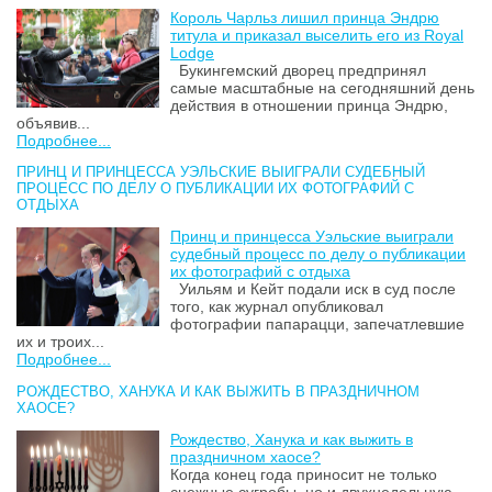
Король Чарльз лишил принца Эндрю
титула и приказал выселить его из Royal
Lodge
Букингемский дворец предпринял
самые масштабные на сегодняшний день
действия в отношении принца Эндрю,
объявив...
Подробнее...
ПРИНЦ И ПРИНЦЕССА УЭЛЬСКИЕ ВЫИГРАЛИ СУДЕБНЫЙ
ПРОЦЕСС ПО ДЕЛУ О ПУБЛИКАЦИИ ИХ ФОТОГРАФИЙ С
ОТДЫХА
Принц и принцесса Уэльские выиграли
судебный процесс по делу о публикации
их фотографий с отдыха
Уильям и Кейт подали иск в суд после
того, как журнал опубликовал
фотографии папарацци, запечатлевшие
их и троих...
Подробнее...
РОЖДЕСТВО, ХАНУКА И КАК ВЫЖИТЬ В ПРАЗДНИЧНОМ
ХАОСЕ?
Рождество, Ханука и как выжить в
праздничном хаосе?
Когда конец года приносит не только
снежные сугробы, но и двухнедельную