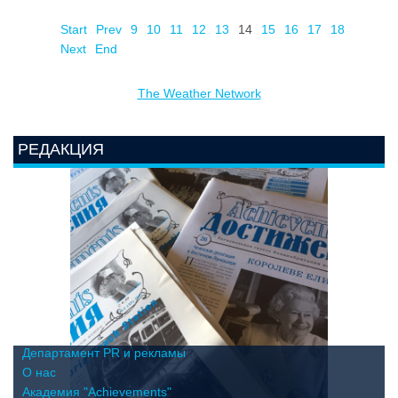
Start
Prev
9
10
11
12
13
14
15
16
17
18
Next
End
The Weather Network
РЕДАКЦИЯ
Департамент PR и рекламы
О нас
Академия "Achievements"