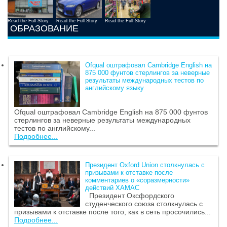
Read the Full Story
Read the Full Story
Read the Full Story
ОБРАЗОВАНИЕ
Ofqual оштрафовал Cambridge English на
875 000 фунтов стерлингов за неверные
результаты международных тестов по
английскому языку
Ofqual оштрафовал Cambridge English на 875 000 фунтов
стерлингов за неверные результаты международных
тестов по английскому...
Подробнее...
Президент Oxford Union столкнулась с
призывами к отставке после
комментариев о «соразмерности»
действий ХАМАС
Президент Оксфордского
студенческого союза столкнулась с
призывами к отставке после того, как в сеть просочились...
Подробнее...