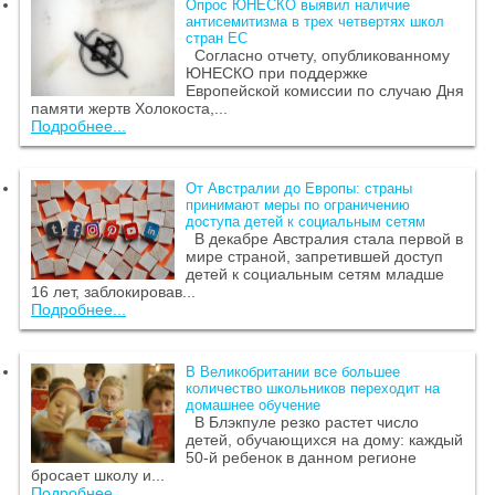
Опрос ЮНЕСКО выявил наличие
антисемитизма в трех четвертях школ
стран ЕС
Согласно отчету, опубликованному
ЮНЕСКО при поддержке
Европейской комиссии по случаю Дня
памяти жертв Холокоста,...
Подробнее...
От Австралии до Европы: страны
принимают меры по ограничению
доступа детей к социальным сетям
В декабре Австралия стала первой в
мире страной, запретившей доступ
детей к социальным сетям младше
16 лет, заблокировав...
Подробнее...
В Великобритании все большее
количество школьников переходит на
домашнее обучение
В Блэкпуле резко растет число
детей, обучающихся на дому: каждый
50-й ребенок в данном регионе
бросает школу и...
Подробнее...