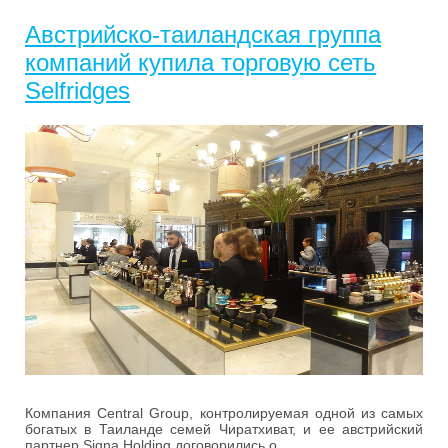
Австрийско-таиландская группа
компаний купила торговую сеть
Selfridges
Компания Central Group, контролируемая одной из самых
богатых в Таиланде семей Чиратхиват, и ее австрийский
партнер Signa Holding договорились о