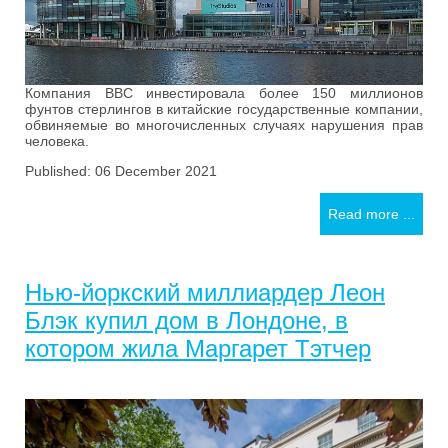
Компания BBC инвестировала более 150 миллионов
фунтов стерлингов в китайские государственные компании,
обвиняемые во многочисленных случаях нарушения прав
человека.
Published: 06 December 2021
Read more ...
Нью-йоркский миллиардер Леон
Блэк купил дом в Лондоне, в
котором жила Маргарет Тэтчер