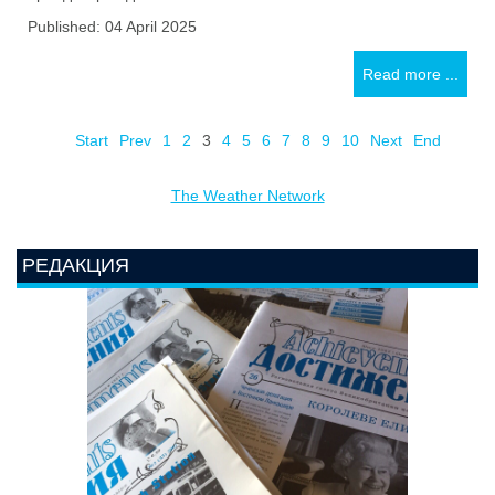
Published: 04 April 2025
Read more ...
Start
Prev
1
2
3
4
5
6
7
8
9
10
Next
End
The Weather Network
РЕДАКЦИЯ