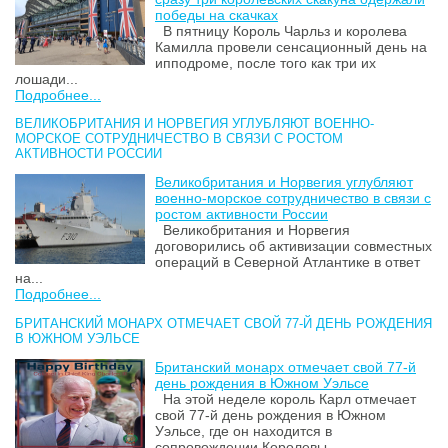
победы на скачках
В пятницу Король Чарльз и королева
Камилла провели сенсационный день на
ипподроме, после того как три их
лошади...
Подробнее...
ВЕЛИКОБРИТАНИЯ И НОРВЕГИЯ УГЛУБЛЯЮТ ВОЕННО-
МОРСКОЕ СОТРУДНИЧЕСТВО В СВЯЗИ С РОСТОМ
АКТИВНОСТИ РОССИИ
Великобритания и Норвегия углубляют
военно-морское сотрудничество в связи с
ростом активности России
Великобритания и Норвегия
договорились об активизации совместных
операций в Северной Атлантике в ответ
на...
Подробнее...
БРИТАНСКИЙ МОНАРХ ОТМЕЧАЕТ СВОЙ 77-Й ДЕНЬ РОЖДЕНИЯ
В ЮЖНОМ УЭЛЬСЕ
Британский монарх отмечает свой 77-й
день рождения в Южном Уэльсе
На этой неделе король Карл отмечает
свой 77-й день рождения в Южном
Уэльсе, где он находится в
сопровождении Королевы...