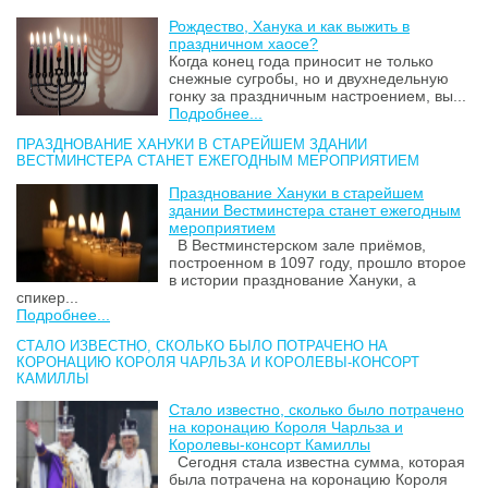
Рождество, Ханука и как выжить в
праздничном хаосе?
Когда конец года приносит не только
снежные сугробы, но и двухнедельную
гонку за праздничным настроением, вы...
Подробнее...
ПРАЗДНОВАНИЕ ХАНУКИ В СТАРЕЙШЕМ ЗДАНИИ
ВЕСТМИНСТЕРА СТАНЕТ ЕЖЕГОДНЫМ МЕРОПРИЯТИЕМ
Празднование Хануки в старейшем
здании Вестминстера станет ежегодным
мероприятием
В Вестминстерском зале приёмов,
построенном в 1097 году, прошло второе
в истории празднование Хануки, а
спикер...
Подробнее...
СТАЛО ИЗВЕСТНО, СКОЛЬКО БЫЛО ПОТРАЧЕНО НА
КОРОНАЦИЮ КОРОЛЯ ЧАРЛЬЗА И КОРОЛЕВЫ-КОНСОРТ
КАМИЛЛЫ
Стало известно, сколько было потрачено
на коронацию Короля Чарльза и
Королевы-консорт Камиллы
Сегодня стала известна сумма, которая
была потрачена на коронацию Короля