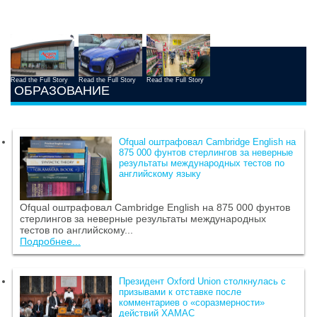
Read the Full Story
Read the Full Story
Read the Full Story
ОБРАЗОВАНИЕ
Ofqual оштрафовал Cambridge English на
875 000 фунтов стерлингов за неверные
результаты международных тестов по
английскому языку
Ofqual оштрафовал Cambridge English на 875 000 фунтов
стерлингов за неверные результаты международных
тестов по английскому...
Подробнее...
Президент Oxford Union столкнулась с
призывами к отставке после
комментариев о «соразмерности»
действий ХАМАС