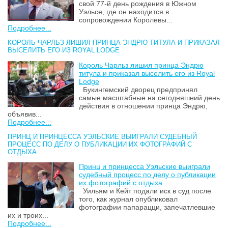
свой 77-й день рождения в Южном
Уэльсе, где он находится в
сопровождении Королевы...
Подробнее...
КОРОЛЬ ЧАРЛЬЗ ЛИШИЛ ПРИНЦА ЭНДРЮ ТИТУЛА И ПРИКАЗАЛ
ВЫСЕЛИТЬ ЕГО ИЗ ROYAL LODGE
Король Чарльз лишил принца Эндрю
титула и приказал выселить его из Royal
Lodge
Букингемский дворец предпринял
самые масштабные на сегодняшний день
действия в отношении принца Эндрю,
объявив...
Подробнее...
ПРИНЦ И ПРИНЦЕССА УЭЛЬСКИЕ ВЫИГРАЛИ СУДЕБНЫЙ
ПРОЦЕСС ПО ДЕЛУ О ПУБЛИКАЦИИ ИХ ФОТОГРАФИЙ С
ОТДЫХА
Принц и принцесса Уэльские выиграли
судебный процесс по делу о публикации
их фотографий с отдыха
Уильям и Кейт подали иск в суд после
того, как журнал опубликовал
фотографии папарацци, запечатлевшие
их и троих...
Подробнее...