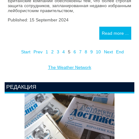
Британские компании обеспокоены тем, что более строгая
защита сотрудников, запланированная недавно избранным
лейбористским правительством,
Published: 15 September 2024
Read more ...
Start
Prev
1
2
3
4
5
6
7
8
9
10
Next
End
The Weather Network
РЕДАКЦИЯ