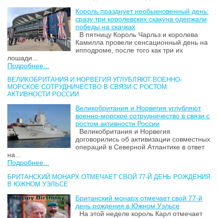
Король празднует необыкновенный день:
сразу три королевских скакуна одержали
победы на скачках
В пятницу Король Чарльз и королева
Камилла провели сенсационный день на
ипподроме, после того как три их
лошади...
Подробнее...
ВЕЛИКОБРИТАНИЯ И НОРВЕГИЯ УГЛУБЛЯЮТ ВОЕННО-
МОРСКОЕ СОТРУДНИЧЕСТВО В СВЯЗИ С РОСТОМ
АКТИВНОСТИ РОССИИ
Великобритания и Норвегия углубляют
военно-морское сотрудничество в связи с
ростом активности России
Великобритания и Норвегия
договорились об активизации совместных
операций в Северной Атлантике в ответ
на...
Подробнее...
БРИТАНСКИЙ МОНАРХ ОТМЕЧАЕТ СВОЙ 77-Й ДЕНЬ РОЖДЕНИЯ
В ЮЖНОМ УЭЛЬСЕ
Британский монарх отмечает свой 77-й
день рождения в Южном Уэльсе
На этой неделе король Карл отмечает