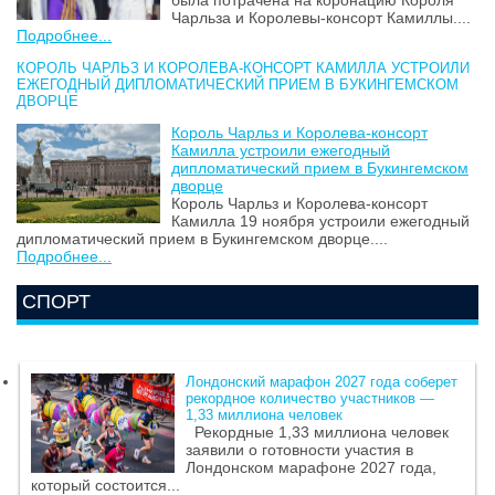
была потрачена на коронацию Короля
Чарльза и Королевы-консорт Камиллы....
Подробнее...
КОРОЛЬ ЧАРЛЬЗ И КОРОЛЕВА-КОНСОРТ КАМИЛЛА УСТРОИЛИ
ЕЖЕГОДНЫЙ ДИПЛОМАТИЧЕСКИЙ ПРИЕМ В БУКИНГЕМСКОМ
ДВОРЦЕ
Король Чарльз и Королева-консорт
Камилла устроили ежегодный
дипломатический прием в Букингемском
дворце
Король Чарльз и Королева-консорт
Камилла 19 ноября устроили ежегодный
дипломатический прием в Букингемском дворце....
Подробнее...
СПОРТ
Лондонский марафон 2027 года соберет
рекордное количество участников —
1,33 миллиона человек
Рекордные 1,33 миллиона человек
заявили о готовности участия в
Лондонском марафоне 2027 года,
который состоится...