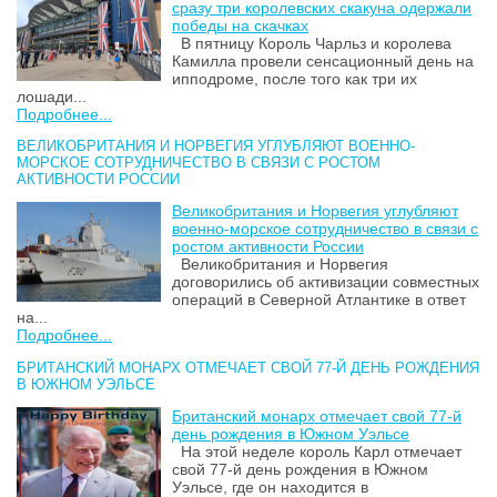
сразу три королевских скакуна одержали
победы на скачках
В пятницу Король Чарльз и королева
Камилла провели сенсационный день на
ипподроме, после того как три их
лошади...
Подробнее...
ВЕЛИКОБРИТАНИЯ И НОРВЕГИЯ УГЛУБЛЯЮТ ВОЕННО-
МОРСКОЕ СОТРУДНИЧЕСТВО В СВЯЗИ С РОСТОМ
АКТИВНОСТИ РОССИИ
Великобритания и Норвегия углубляют
военно-морское сотрудничество в связи с
ростом активности России
Великобритания и Норвегия
договорились об активизации совместных
операций в Северной Атлантике в ответ
на...
Подробнее...
БРИТАНСКИЙ МОНАРХ ОТМЕЧАЕТ СВОЙ 77-Й ДЕНЬ РОЖДЕНИЯ
В ЮЖНОМ УЭЛЬСЕ
Британский монарх отмечает свой 77-й
день рождения в Южном Уэльсе
На этой неделе король Карл отмечает
свой 77-й день рождения в Южном
Уэльсе, где он находится в