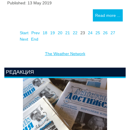
Published: 13 May 2019
Read more ...
Start
Prev
18
19
20
21
22
23
24
25
26
27
Next
End
The Weather Network
РЕДАКЦИЯ