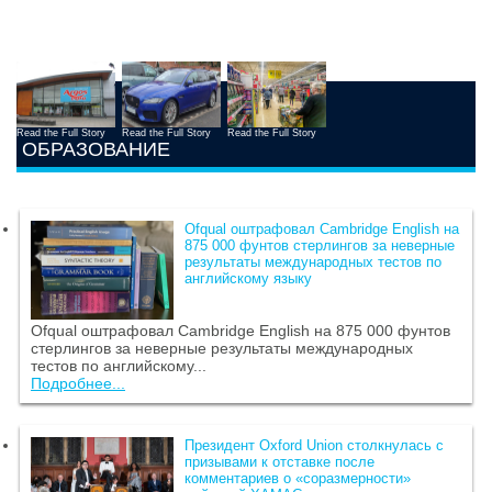
Read the Full Story
Read the Full Story
Read the Full Story
ОБРАЗОВАНИЕ
Ofqual оштрафовал Cambridge English на
875 000 фунтов стерлингов за неверные
результаты международных тестов по
английскому языку
Ofqual оштрафовал Cambridge English на 875 000 фунтов
стерлингов за неверные результаты международных
тестов по английскому...
Подробнее...
Президент Oxford Union столкнулась с
призывами к отставке после
комментариев о «соразмерности»