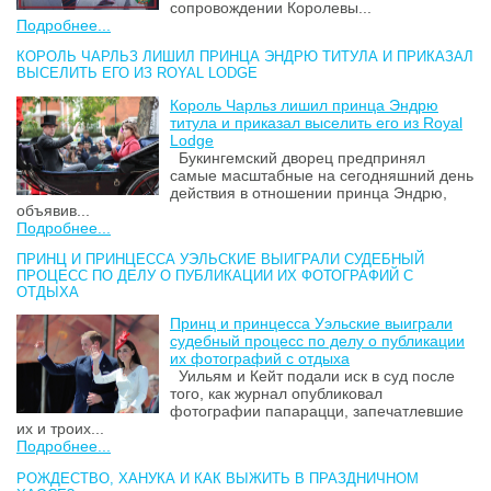
сопровождении Королевы...
Подробнее...
КОРОЛЬ ЧАРЛЬЗ ЛИШИЛ ПРИНЦА ЭНДРЮ ТИТУЛА И ПРИКАЗАЛ
ВЫСЕЛИТЬ ЕГО ИЗ ROYAL LODGE
Король Чарльз лишил принца Эндрю
титула и приказал выселить его из Royal
Lodge
Букингемский дворец предпринял
самые масштабные на сегодняшний день
действия в отношении принца Эндрю,
объявив...
Подробнее...
ПРИНЦ И ПРИНЦЕССА УЭЛЬСКИЕ ВЫИГРАЛИ СУДЕБНЫЙ
ПРОЦЕСС ПО ДЕЛУ О ПУБЛИКАЦИИ ИХ ФОТОГРАФИЙ С
ОТДЫХА
Принц и принцесса Уэльские выиграли
судебный процесс по делу о публикации
их фотографий с отдыха
Уильям и Кейт подали иск в суд после
того, как журнал опубликовал
фотографии папарацци, запечатлевшие
их и троих...
Подробнее...
РОЖДЕСТВО, ХАНУКА И КАК ВЫЖИТЬ В ПРАЗДНИЧНОМ