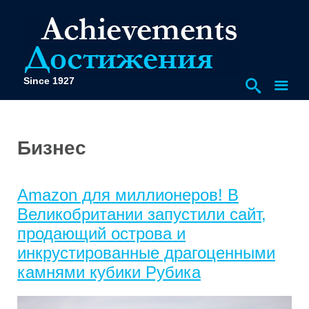
Since 1927
Бизнес
Amazon для миллионеров! В
Великобритании запустили сайт,
продающий острова и
инкрустированные драгоценными
камнями кубики Рубика