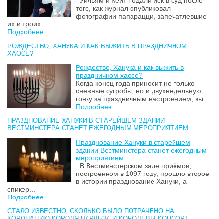
Уильям и Кейт подали иск в суд после
того, как журнал опубликовал
фотографии папарацци, запечатлевшие
их и троих...
Подробнее...
РОЖДЕСТВО, ХАНУКА И КАК ВЫЖИТЬ В ПРАЗДНИЧНОМ
ХАОСЕ?
Рождество, Ханука и как выжить в
праздничном хаосе?
Когда конец года приносит не только
снежные сугробы, но и двухнедельную
гонку за праздничным настроением, вы...
Подробнее...
ПРАЗДНОВАНИЕ ХАНУКИ В СТАРЕЙШЕМ ЗДАНИИ
ВЕСТМИНСТЕРА СТАНЕТ ЕЖЕГОДНЫМ МЕРОПРИЯТИЕМ
Празднование Хануки в старейшем
здании Вестминстера станет ежегодным
мероприятием
В Вестминстерском зале приёмов,
построенном в 1097 году, прошло второе
в истории празднование Хануки, а
спикер...
Подробнее...
СТАЛО ИЗВЕСТНО, СКОЛЬКО БЫЛО ПОТРАЧЕНО НА
КОРОНАЦИЮ КОРОЛЯ ЧАРЛЬЗА И КОРОЛЕВЫ-КОНСОРТ