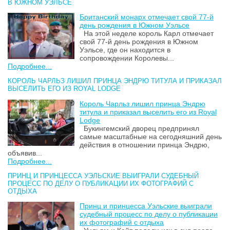
В ЮЖНОМ УЭЛЬСЕ
Британский монарх отмечает свой 77-й
день рождения в Южном Уэльсе
На этой неделе король Карл отмечает
свой 77-й день рождения в Южном
Уэльсе, где он находится в
сопровождении Королевы...
Подробнее...
КОРОЛЬ ЧАРЛЬЗ ЛИШИЛ ПРИНЦА ЭНДРЮ ТИТУЛА И ПРИКАЗАЛ
ВЫСЕЛИТЬ ЕГО ИЗ ROYAL LODGE
Король Чарльз лишил принца Эндрю
титула и приказал выселить его из Royal
Lodge
Букингемский дворец предпринял
самые масштабные на сегодняшний день
действия в отношении принца Эндрю,
объявив...
Подробнее...
ПРИНЦ И ПРИНЦЕССА УЭЛЬСКИЕ ВЫИГРАЛИ СУДЕБНЫЙ
ПРОЦЕСС ПО ДЕЛУ О ПУБЛИКАЦИИ ИХ ФОТОГРАФИЙ С
ОТДЫХА
Принц и принцесса Уэльские выиграли
судебный процесс по делу о публикации
их фотографий с отдыха