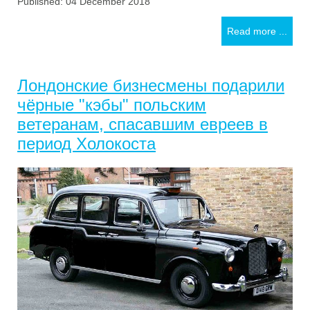
Published: 04 December 2018
Read more ...
Лондонские бизнесмены подарили
чёрные "кэбы" польским
ветеранам, спасавшим евреев в
период Холокоста