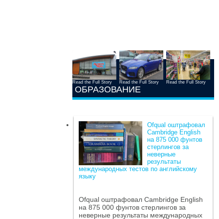
Read the Full Story
Read the Full Story
Read the Full Story
ОБРАЗОВАНИЕ
Ofqual оштрафовал
Cambridge English
на 875 000 фунтов
стерлингов за
неверные
результаты
международных тестов по английскому
языку
Ofqual оштрафовал Cambridge English
на 875 000 фунтов стерлингов за
неверные результаты международных