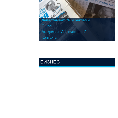
Департамент PR и рекламы
О нас
Академия "Achievements"
Контакты
БИЗНЕС