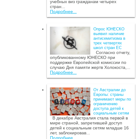
учебных виз гражданам четырех
стран...
Подробнее...
Опрос ЮНЕСКО
выявил наличие
антисемитизма в
трех четвертях
школ стран ЕС
Согласно отчету,
опубликованному ЮНЕСКО при
поддержке Европейской комиссии по
случаю Дня памяти жертв Холокоста,...
Подробнее...
От Австралии до
Европы: страны
принимают меры по
ограничению
доступа детей к
социальным сетям
В декабре Австралия стала первой в
мире страной, запретившей доступ
детей к социальным сетям младше 16
лет, заблокировав...
Подробнее...