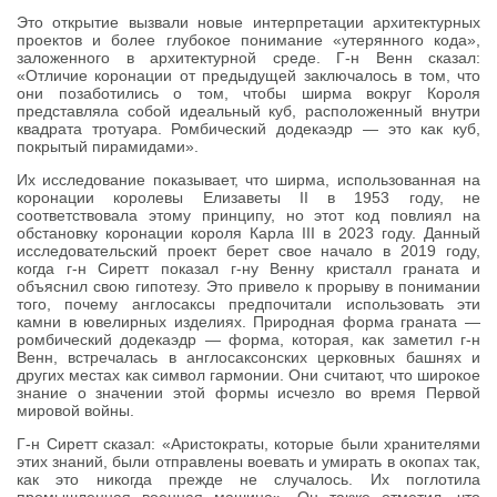
Это открытие вызвали новые интерпретации архитектурных
проектов и более глубокое понимание «утерянного кода»,
заложенного в архитектурной среде. Г-н Венн сказал:
«Отличие коронации от предыдущей заключалось в том, что
они позаботились о том, чтобы ширма вокруг Короля
представляла собой идеальный куб, расположенный внутри
квадрата тротуара. Ромбический додекаэдр — это как куб,
покрытый пирамидами».
Их исследование показывает, что ширма, использованная на
коронации королевы Елизаветы II в 1953 году, не
соответствовала этому принципу, но этот код повлиял на
обстановку коронации короля Карла III в 2023 году. Данный
исследовательский проект берет свое начало в 2019 году,
когда г-н Сиретт показал г-ну Венну кристалл граната и
объяснил свою гипотезу. Это привело к прорыву в понимании
того, почему англосаксы предпочитали использовать эти
камни в ювелирных изделиях. Природная форма граната —
ромбический додекаэдр — форма, которая, как заметил г-н
Венн, встречалась в англосаксонских церковных башнях и
других местах как символ гармонии. Они считают, что широкое
знание о значении этой формы исчезло во время Первой
мировой войны.
Г-н Сиретт сказал: «Аристократы, которые были хранителями
этих знаний, были отправлены воевать и умирать в окопах так,
как это никогда прежде не случалось. Их поглотила