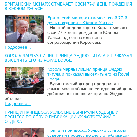
БРИТАНСКИЙ МОНАРХ ОТМЕЧАЕТ СВОЙ 77-Й ДЕНЬ РОЖДЕНИЯ
В ЮЖНОМ УЭЛЬСЕ
Британский монарх отмечает свой 77-й
день рождения в Южном Уэльсе
На этой неделе король Карл отмечает
свой 77-й день рождения в Южном
Уэльсе, где он находится в
сопровождении Королевы...
Подробнее...
КОРОЛЬ ЧАРЛЬЗ ЛИШИЛ ПРИНЦА ЭНДРЮ ТИТУЛА И ПРИКАЗАЛ
ВЫСЕЛИТЬ ЕГО ИЗ ROYAL LODGE
Король Чарльз лишил принца Эндрю
титула и приказал выселить его из Royal
Lodge
Букингемский дворец предпринял
самые масштабные на сегодняшний день
действия в отношении принца Эндрю,
объявив...
Подробнее...
ПРИНЦ И ПРИНЦЕССА УЭЛЬСКИЕ ВЫИГРАЛИ СУДЕБНЫЙ
ПРОЦЕСС ПО ДЕЛУ О ПУБЛИКАЦИИ ИХ ФОТОГРАФИЙ С
ОТДЫХА
Принц и принцесса Уэльские выиграли
судебный процесс по делу о публикации