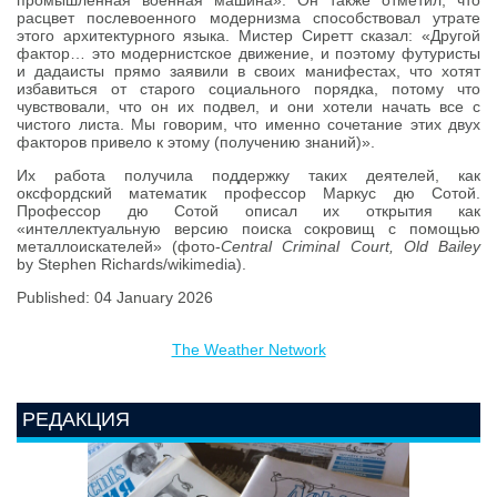
промышленная военная машина». Он также отметил, что
расцвет послевоенного модернизма способствовал утрате
этого архитектурного языка. Мистер Сиретт сказал: «Другой
фактор… это модернистское движение, и поэтому футуристы
и дадаисты прямо заявили в своих манифестах, что хотят
избавиться от старого социального порядка, потому что
чувствовали, что он их подвел, и они хотели начать все с
чистого листа. Мы говорим, что именно сочетание этих двух
факторов привело к этому (получению знаний)».
Их работа получила поддержку таких деятелей, как
оксфордский математик профессор Маркус дю Сотой.
Профессор дю Сотой описал их открытия как
«интеллектуальную версию поиска сокровищ с помощью
металлоискателей» (фото-
Central Criminal Court, Old Bailey
by Stephen Richards/wikimedia).
Published: 04 January 2026
The Weather Network
РЕДАКЦИЯ