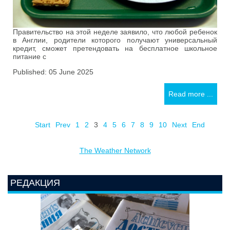
Правительство на этой неделе заявило, что любой ребенок
в Англии, родители которого получают универсальный
кредит, сможет претендовать на бесплатное школьное
питание с
Published: 05 June 2025
Read more ...
Start
Prev
1
2
3
4
5
6
7
8
9
10
Next
End
The Weather Network
РЕДАКЦИЯ