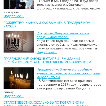
Уильям и Кейт подали иск в суд после
того, как журнал опубликовал
фотографии папарацци, запечатлевшие
их и троих...
Подробнее...
РОЖДЕСТВО, ХАНУКА И КАК ВЫЖИТЬ В ПРАЗДНИЧНОМ
ХАОСЕ?
Рождество, Ханука и как выжить в
праздничном хаосе?
Когда конец года приносит не только
снежные сугробы, но и двухнедельную
гонку за праздничным настроением, вы...
Подробнее...
ПРАЗДНОВАНИЕ ХАНУКИ В СТАРЕЙШЕМ ЗДАНИИ
ВЕСТМИНСТЕРА СТАНЕТ ЕЖЕГОДНЫМ МЕРОПРИЯТИЕМ
Празднование Хануки в старейшем
здании Вестминстера станет ежегодным
мероприятием
В Вестминстерском зале приёмов,
построенном в 1097 году, прошло второе
в истории празднование Хануки, а
спикер...
Подробнее...
СТАЛО ИЗВЕСТНО, СКОЛЬКО БЫЛО ПОТРАЧЕНО НА