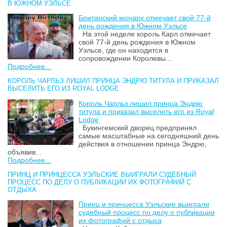
В ЮЖНОМ УЭЛЬСЕ
Британский монарх отмечает свой 77-й
день рождения в Южном Уэльсе
На этой неделе король Карл отмечает
свой 77-й день рождения в Южном
Уэльсе, где он находится в
сопровождении Королевы...
Подробнее...
КОРОЛЬ ЧАРЛЬЗ ЛИШИЛ ПРИНЦА ЭНДРЮ ТИТУЛА И ПРИКАЗАЛ
ВЫСЕЛИТЬ ЕГО ИЗ ROYAL LODGE
Король Чарльз лишил принца Эндрю
титула и приказал выселить его из Royal
Lodge
Букингемский дворец предпринял
самые масштабные на сегодняшний день
действия в отношении принца Эндрю,
объявив...
Подробнее...
ПРИНЦ И ПРИНЦЕССА УЭЛЬСКИЕ ВЫИГРАЛИ СУДЕБНЫЙ
ПРОЦЕСС ПО ДЕЛУ О ПУБЛИКАЦИИ ИХ ФОТОГРАФИЙ С
ОТДЫХА
Принц и принцесса Уэльские выиграли
судебный процесс по делу о публикации
их фотографий с отдыха