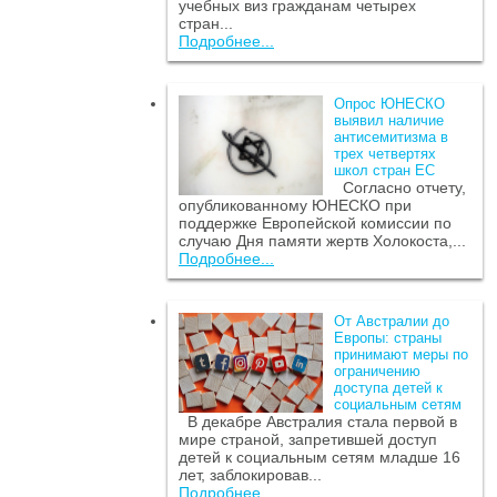
учебных виз гражданам четырех
стран...
Подробнее...
Опрос ЮНЕСКО
выявил наличие
антисемитизма в
трех четвертях
школ стран ЕС
Согласно отчету,
опубликованному ЮНЕСКО при
поддержке Европейской комиссии по
случаю Дня памяти жертв Холокоста,...
Подробнее...
От Австралии до
Европы: страны
принимают меры по
ограничению
доступа детей к
социальным сетям
В декабре Австралия стала первой в
мире страной, запретившей доступ
детей к социальным сетям младше 16
лет, заблокировав...
Подробнее...