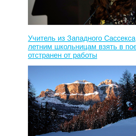
Учитель из Западного Сассекса
летним школьницам взять в пое
отстранен от работы