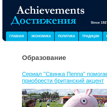
Since 192
ГЛАВНАЯ
ЭКОНОМИКА
ПОЛИТИКА
ТРАДИЦИИ
Образование
Сериал "Свинка Пеппа" помога
приобрести британский акцент