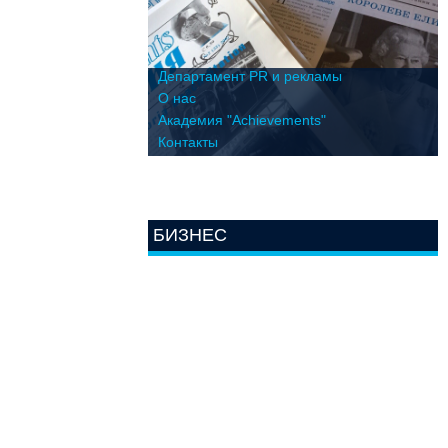
Департамент PR и рекламы
О нас
Академия "Achievements"
Контакты
БИЗНЕС