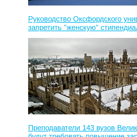
Руководство Оксфордского уни
запретить "женскую" стипенди
Преподаватели 143 вузов Велик
будут требовать повышение за