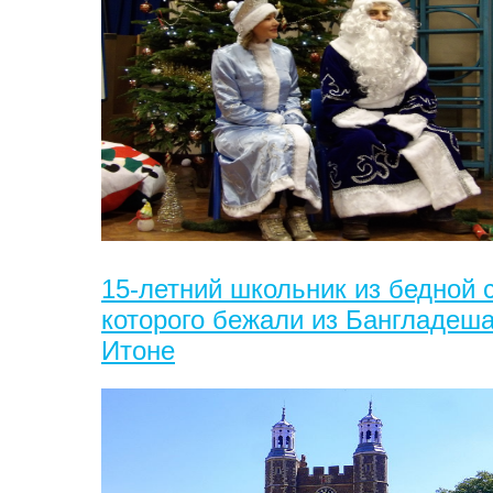
15-летний школьник из бедной 
которого бежали из Бангладеша
Итоне