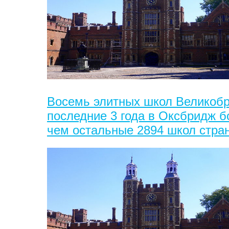
Восемь элитных школ Великобр
последние 3 года в Оксбридж 
чем остальные 2894 школ стра