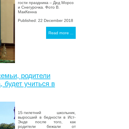
гости праздника – Дед Мороз
и Снегурочка. Фото В.
МакКенна
Published: 22 December 2018
Read more ...
семьи, родители
, будет учиться в
15-тилетний школьник,
выросший в бедности в Ист-
Энде после того, как
родители бежали от