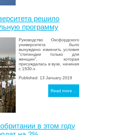
верситета решило
альную программу
Руководство Оксфордского
университета было
вынуждено изменить условия
"стипендии только для
женщин", которая
присуждалась в вузе, начиная
с 1930-х
Published: 13 January 2019
Read more ...
обритании в этом году
рплат на 2%