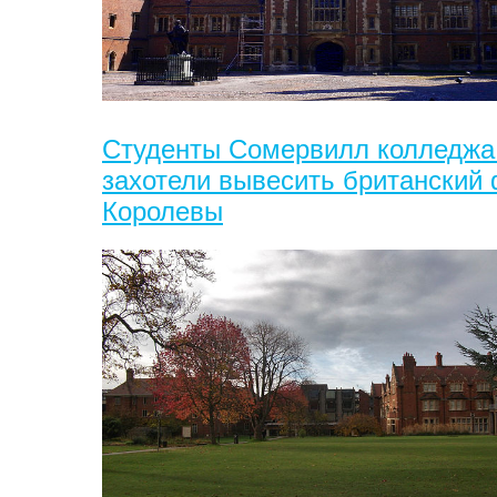
Студенты Сомервилл колледжа
захотели вывесить британский
Королевы