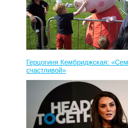
Герцогиня Кембриджская: «Сем
счастливой»