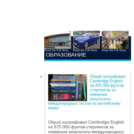
Read the Full Story
Read the Full Story
Read the Full Story
ОБРАЗОВАНИЕ
Ofqual оштрафовал
Cambridge English
на 875 000 фунтов
стерлингов за
неверные
результаты
международных тестов по английскому
языку
Ofqual оштрафовал Cambridge English
на 875 000 фунтов стерлингов за
неверные результаты международных