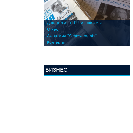
Департамент PR и рекламы
О нас
Академия "Achievements"
Контакты
БИЗНЕС