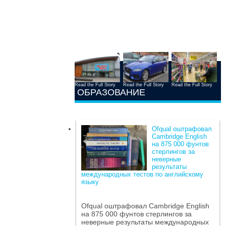
Read the Full Story
Read the Full Story
Read the Full Story
ОБРАЗОВАНИЕ
Ofqual оштрафовал
Cambridge English
на 875 000 фунтов
стерлингов за
неверные
результаты
международных тестов по английскому
языку
Ofqual оштрафовал Cambridge English
на 875 000 фунтов стерлингов за
неверные результаты международных