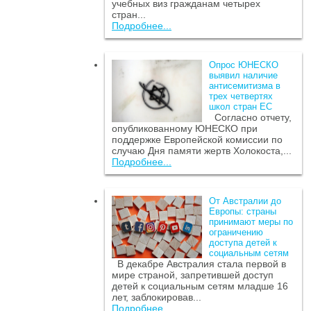
учебных виз гражданам четырех
стран...
Подробнее...
Опрос ЮНЕСКО
выявил наличие
антисемитизма в
трех четвертях
школ стран ЕС
Согласно отчету,
опубликованному ЮНЕСКО при
поддержке Европейской комиссии по
случаю Дня памяти жертв Холокоста,...
Подробнее...
От Австралии до
Европы: страны
принимают меры по
ограничению
доступа детей к
социальным сетям
В декабре Австралия стала первой в
мире страной, запретившей доступ
детей к социальным сетям младше 16
лет, заблокировав...
Подробнее...