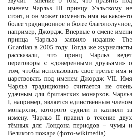
звучит мнение о том, что править под
именем Чарльз
III
принцу Уэльскому не
стоит, и он может поменять имя на какое-то
более традиционное и более благополучное,
например, Джордж. Впервые о смене имени
принца Чарльза заявило издание
The
Guardian
в 2005 году. Тогда же журналисты
рассказали, что принц Чарльз ведет
переговоры с «доверенными друзьями» о
том, чтобы использовать свое третье имя и
царствовать под именем Джордж
VII. Имя
Чарльз традиционно считается не очень
удачным для британских монархов. Чарльз
I,
например, является единственным членом
монархии, которого судили и казнили за
измену. Чарльз
II
правил в течение двух
тёмных для Лондона периодов – чумы и
Великого пожара (фото-wikimedia).