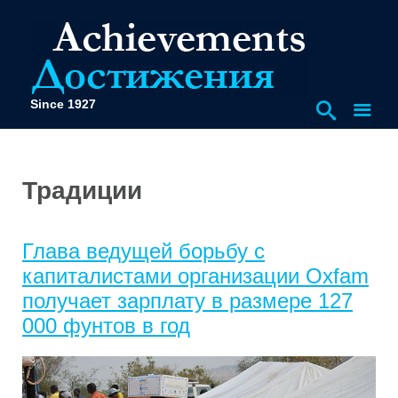
Since 1927
Традиции
Глава ведущей борьбу с
капиталистами организации Oxfam
получает зарплату в размере 127
000 фунтов в год