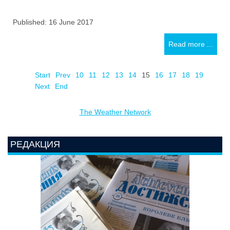
Published: 16 June 2017
Read more ...
Start
Prev
10
11
12
13
14
15
16
17
18
19
Next
End
The Weather Network
РЕДАКЦИЯ