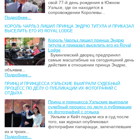
свой 77-й день рождения в Южном
Уэльсе, где он находится в
сопровождении Королевы...
Подробнее...
КОРОЛЬ ЧАРЛЬЗ ЛИШИЛ ПРИНЦА ЭНДРЮ ТИТУЛА И ПРИКАЗАЛ
ВЫСЕЛИТЬ ЕГО ИЗ ROYAL LODGE
Король Чарльз лишил принца Эндрю
титула и приказал выселить его из Royal
Lodge
Букингемский дворец предпринял
самые масштабные на сегодняшний день
действия в отношении принца Эндрю,
объявив...
Подробнее...
ПРИНЦ И ПРИНЦЕССА УЭЛЬСКИЕ ВЫИГРАЛИ СУДЕБНЫЙ
ПРОЦЕСС ПО ДЕЛУ О ПУБЛИКАЦИИ ИХ ФОТОГРАФИЙ С
ОТДЫХА
Принц и принцесса Уэльские выиграли
судебный процесс по делу о публикации
их фотографий с отдыха
Уильям и Кейт подали иск в суд после
того, как журнал опубликовал
фотографии папарацци, запечатлевшие
их и троих...
Подробнее...