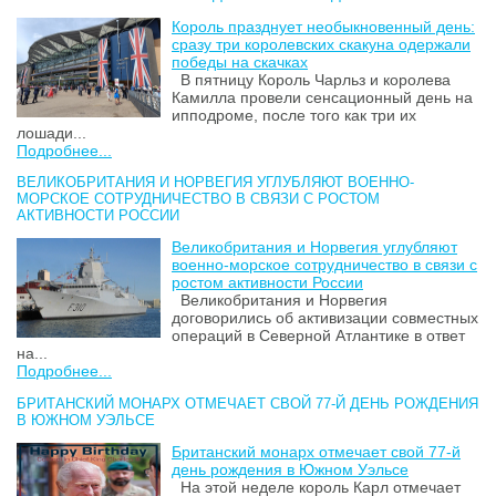
Король празднует необыкновенный день:
сразу три королевских скакуна одержали
победы на скачках
В пятницу Король Чарльз и королева
Камилла провели сенсационный день на
ипподроме, после того как три их
лошади...
Подробнее...
ВЕЛИКОБРИТАНИЯ И НОРВЕГИЯ УГЛУБЛЯЮТ ВОЕННО-
МОРСКОЕ СОТРУДНИЧЕСТВО В СВЯЗИ С РОСТОМ
АКТИВНОСТИ РОССИИ
Великобритания и Норвегия углубляют
военно-морское сотрудничество в связи с
ростом активности России
Великобритания и Норвегия
договорились об активизации совместных
операций в Северной Атлантике в ответ
на...
Подробнее...
БРИТАНСКИЙ МОНАРХ ОТМЕЧАЕТ СВОЙ 77-Й ДЕНЬ РОЖДЕНИЯ
В ЮЖНОМ УЭЛЬСЕ
Британский монарх отмечает свой 77-й
день рождения в Южном Уэльсе
На этой неделе король Карл отмечает