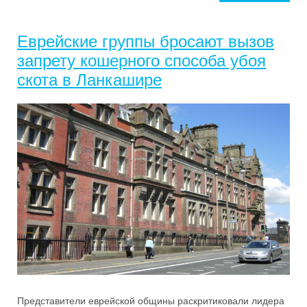
Еврейские группы бросают вызов
запрету кошерного способа убоя
скота в Ланкашире
Представители еврейской общины раскритиковали лидера