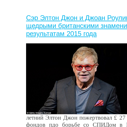
Сэр Элтон Джон и Джоан Роули
щедрыми британскими знамени
результатам 2015 года
летний Элтон Джон пожертвовал £ 27 
фондов пдо борьбе со СПИДом в В