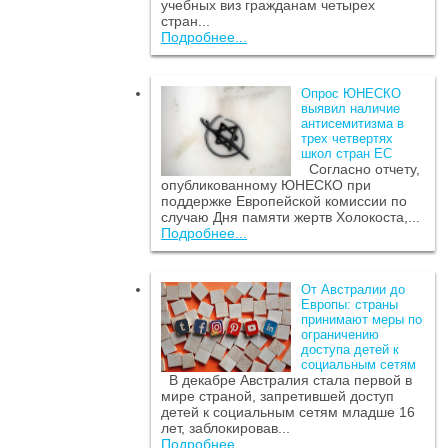
учебных виз гражданам четырех
стран...
Подробнее...
Опрос ЮНЕСКО
выявил наличие
антисемитизма в
трех четвертях
школ стран ЕС
Согласно отчету,
опубликованному ЮНЕСКО при
поддержке Европейской комиссии по
случаю Дня памяти жертв Холокоста,...
Подробнее...
От Австралии до
Европы: страны
принимают меры по
ограничению
доступа детей к
социальным сетям
В декабре Австралия стала первой в
мире страной, запретившей доступ
детей к социальным сетям младше 16
лет, заблокировав...
Подробнее...