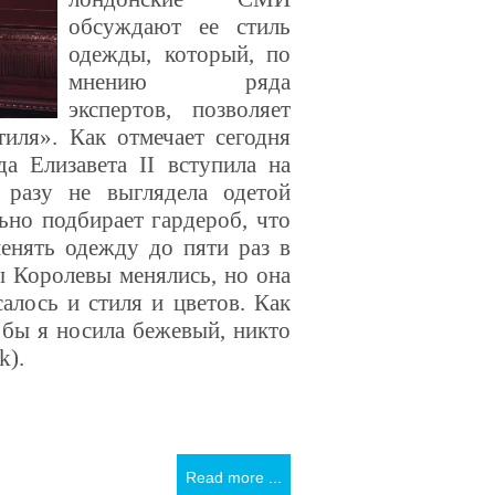
обсуждают ее стиль
одежды, который, по
мнению ряда
экспертов, позволяет
иля». Как отмечает сегодня
гда Елизавета
II
вступила на
 разу не выглядела одетой
льно подбирает гардероб, что
менять одежду до пяти раз в
ы Королевы менялись, но она
салось и стиля и цветов. Как
 бы я носила бежевый, никто
k).
Read more ...