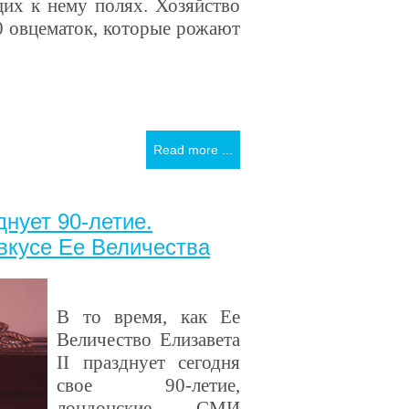
их к нему полях. Хозяйство
0 овцематок, которые рожают
Read more ...
нует 90-летие.
вкусе Ее Величества
В то время, как Ее
Величество Елизавета
II
празднует сегодня
свое 90-летие,
лондонские СМИ