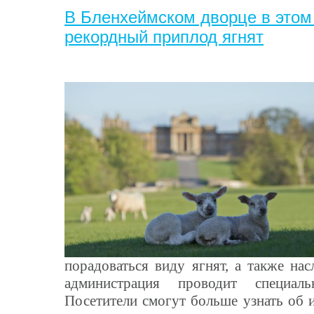
В Бленхеймском дворце в этом
рекордный приплод ягнят
порадоваться виду ягнят, а также нас
администрация проводит специа
Посетители смогут больше узнать об 