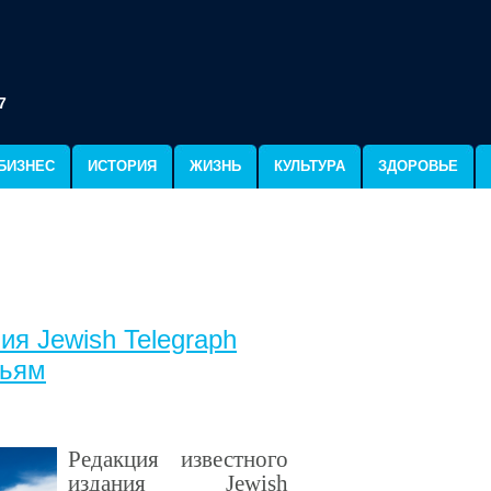
7
БИЗНЕС
ИСТОРИЯ
ЖИЗНЬ
КУЛЬТУРА
ЗДОРОВЬЕ
ия Jewish Telegraph
мьям
Редакция известного
издания
Jewish