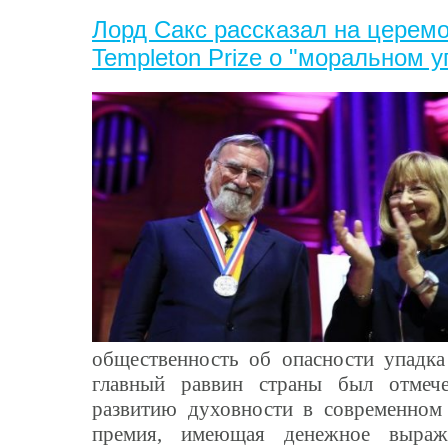
Лорд Сакс рассказал на церем
Templeton Prize о "моральном у
общественность об опасности упадк
главный раввин страны был отмече
развитию духовности в современном
премия, имеющая денежное выраж