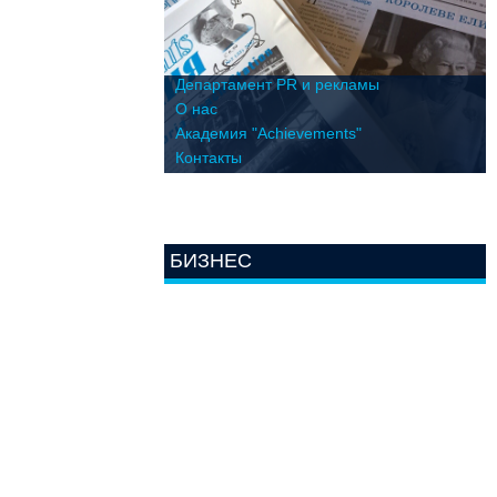
Департамент PR и рекламы
О нас
Академия "Achievements"
Контакты
БИЗНЕС