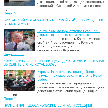
договорились об активизации совместных
операций в Северной Атлантике в ответ
на...
Подробнее...
БРИТАНСКИЙ МОНАРХ ОТМЕЧАЕТ СВОЙ 77-Й ДЕНЬ РОЖДЕНИЯ
В ЮЖНОМ УЭЛЬСЕ
Британский монарх отмечает свой 77-й
день рождения в Южном Уэльсе
На этой неделе король Карл отмечает
свой 77-й день рождения в Южном
Уэльсе, где он находится в
сопровождении Королевы...
Подробнее...
КОРОЛЬ ЧАРЛЬЗ ЛИШИЛ ПРИНЦА ЭНДРЮ ТИТУЛА И ПРИКАЗАЛ
ВЫСЕЛИТЬ ЕГО ИЗ ROYAL LODGE
Король Чарльз лишил принца Эндрю
титула и приказал выселить его из Royal
Lodge
Букингемский дворец предпринял
самые масштабные на сегодняшний день
действия в отношении принца Эндрю,
объявив...
Подробнее...
ПРИНЦ И ПРИНЦЕССА УЭЛЬСКИЕ ВЫИГРАЛИ СУДЕБНЫЙ