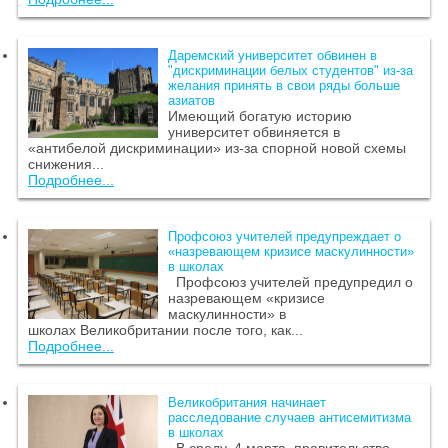
Даремский университет обвинен в
"дискриминации белых студентов" из-за
желания принять в свои ряды больше
азиатов
Имеющий богатую историю
университет обвиняется в
«антибелой дискриминации» из-за спорной новой схемы
снижения...
Подробнее...
Профсоюз учителей предупреждает о
«назревающем кризисе маскулинности»
в школах
Профсоюз учителей предупредил о
назревающем «кризисе
маскулинности» в
школах Великобритании после того, как...
Подробнее...
Великобритания начинает
расследование случаев антисемитизма
в школах
В среду, 4 марта, правительство