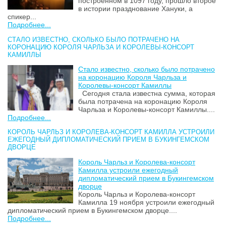
построенном в 1097 году, прошло второе
в истории празднование Хануки, а
спикер...
Подробнее...
СТАЛО ИЗВЕСТНО, СКОЛЬКО БЫЛО ПОТРАЧЕНО НА
КОРОНАЦИЮ КОРОЛЯ ЧАРЛЬЗА И КОРОЛЕВЫ-КОНСОРТ
КАМИЛЛЫ
Стало известно, сколько было потрачено
на коронацию Короля Чарльза и
Королевы-консорт Камиллы
Сегодня стала известна сумма, которая
была потрачена на коронацию Короля
Чарльза и Королевы-консорт Камиллы....
Подробнее...
КОРОЛЬ ЧАРЛЬЗ И КОРОЛЕВА-КОНСОРТ КАМИЛЛА УСТРОИЛИ
ЕЖЕГОДНЫЙ ДИПЛОМАТИЧЕСКИЙ ПРИЕМ В БУКИНГЕМСКОМ
ДВОРЦЕ
Король Чарльз и Королева-консорт
Камилла устроили ежегодный
дипломатический прием в Букингемском
дворце
Король Чарльз и Королева-консорт
Камилла 19 ноября устроили ежегодный
дипломатический прием в Букингемском дворце....
Подробнее...