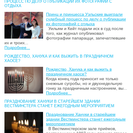
ПРОЦЕСС ПО ДЕЛУ О ПУБЛИКАЦИИ ИХ ФОТОГРАФИЙ С
ОТДЫХА
Принц и принцесса Уэльские выиграли
судебный процесс по делу о публикации
их фотографий с отдыха
Уильям и Кейт подали иск в суд после
того, как журнал опубликовал
фотографии папарацци, запечатлевшие
их и троих...
Подробнее...
РОЖДЕСТВО, ХАНУКА И КАК ВЫЖИТЬ В ПРАЗДНИЧНОМ
ХАОСЕ?
Рождество, Ханука и как выжить в
праздничном хаосе?
Когда конец года приносит не только
снежные сугробы, но и двухнедельную
гонку за праздничным настроением, вы...
Подробнее...
ПРАЗДНОВАНИЕ ХАНУКИ В СТАРЕЙШЕМ ЗДАНИИ
ВЕСТМИНСТЕРА СТАНЕТ ЕЖЕГОДНЫМ МЕРОПРИЯТИЕМ
Празднование Хануки в старейшем
здании Вестминстера станет ежегодным
мероприятием
В Вестминстерском зале приёмов,