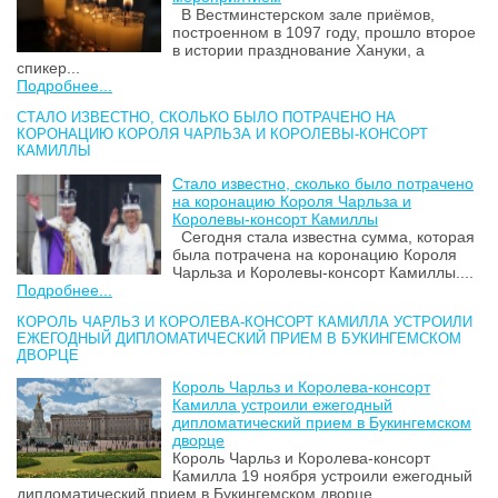
В Вестминстерском зале приёмов,
построенном в 1097 году, прошло второе
в истории празднование Хануки, а
спикер...
Подробнее...
СТАЛО ИЗВЕСТНО, СКОЛЬКО БЫЛО ПОТРАЧЕНО НА
КОРОНАЦИЮ КОРОЛЯ ЧАРЛЬЗА И КОРОЛЕВЫ-КОНСОРТ
КАМИЛЛЫ
Стало известно, сколько было потрачено
на коронацию Короля Чарльза и
Королевы-консорт Камиллы
Сегодня стала известна сумма, которая
была потрачена на коронацию Короля
Чарльза и Королевы-консорт Камиллы....
Подробнее...
КОРОЛЬ ЧАРЛЬЗ И КОРОЛЕВА-КОНСОРТ КАМИЛЛА УСТРОИЛИ
ЕЖЕГОДНЫЙ ДИПЛОМАТИЧЕСКИЙ ПРИЕМ В БУКИНГЕМСКОМ
ДВОРЦЕ
Король Чарльз и Королева-консорт
Камилла устроили ежегодный
дипломатический прием в Букингемском
дворце
Король Чарльз и Королева-консорт
Камилла 19 ноября устроили ежегодный
дипломатический прием в Букингемском дворце....