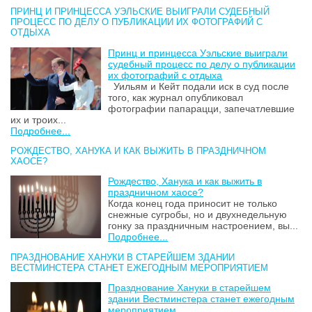
ПРИНЦ И ПРИНЦЕССА УЭЛЬСКИЕ ВЫИГРАЛИ СУДЕБНЫЙ
ПРОЦЕСС ПО ДЕЛУ О ПУБЛИКАЦИИ ИХ ФОТОГРАФИЙ С
ОТДЫХА
Принц и принцесса Уэльские выиграли
судебный процесс по делу о публикации
их фотографий с отдыха
Уильям и Кейт подали иск в суд после
того, как журнал опубликовал
фотографии папарацци, запечатлевшие
их и троих...
Подробнее...
РОЖДЕСТВО, ХАНУКА И КАК ВЫЖИТЬ В ПРАЗДНИЧНОМ
ХАОСЕ?
Рождество, Ханука и как выжить в
праздничном хаосе?
Когда конец года приносит не только
снежные сугробы, но и двухнедельную
гонку за праздничным настроением, вы...
Подробнее...
ПРАЗДНОВАНИЕ ХАНУКИ В СТАРЕЙШЕМ ЗДАНИИ
ВЕСТМИНСТЕРА СТАНЕТ ЕЖЕГОДНЫМ МЕРОПРИЯТИЕМ
Празднование Хануки в старейшем
здании Вестминстера станет ежегодным
мероприятием