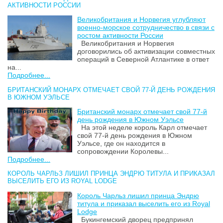
АКТИВНОСТИ РОССИИ
Великобритания и Норвегия углубляют
военно-морское сотрудничество в связи с
ростом активности России
Великобритания и Норвегия
договорились об активизации совместных
операций в Северной Атлантике в ответ
на...
Подробнее...
БРИТАНСКИЙ МОНАРХ ОТМЕЧАЕТ СВОЙ 77-Й ДЕНЬ РОЖДЕНИЯ
В ЮЖНОМ УЭЛЬСЕ
Британский монарх отмечает свой 77-й
день рождения в Южном Уэльсе
На этой неделе король Карл отмечает
свой 77-й день рождения в Южном
Уэльсе, где он находится в
сопровождении Королевы...
Подробнее...
КОРОЛЬ ЧАРЛЬЗ ЛИШИЛ ПРИНЦА ЭНДРЮ ТИТУЛА И ПРИКАЗАЛ
ВЫСЕЛИТЬ ЕГО ИЗ ROYAL LODGE
Король Чарльз лишил принца Эндрю
титула и приказал выселить его из Royal
Lodge
Букингемский дворец предпринял