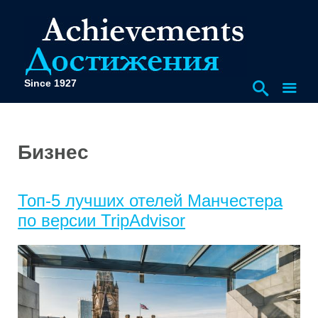
Since 1927
Бизнес
Топ-5 лучших отелей Манчестера
по версии TripAdvisor