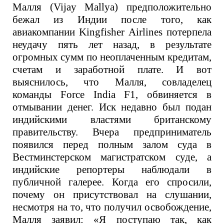
Малля
(Vijay Mallya)
предположительно
бежал из Индии после того, как
авиакомпании
Kingfisher Airlines
потерпел
а
неудачу пять лет назад,
в результате
огромны
х
сумм по неоплаченным кредитам,
счетам и заработной плате.
И вот
выяснилось, что Малля, совладелец
команды Force India F1, обвиняется в
отмывании денег. Иск недавно был подан
индийскими властями британскому
правительству. Вчера предприниматель
появился перед полным залом суда в
Вестминстерском магистратском суде, а
индийские репортеры наблюдали в
публичной галерее. Когда его спросили,
почему он присутствовал на слушании,
несмотря на то, что получил освобождение,
Малля заявил: «Я поступаю так, как