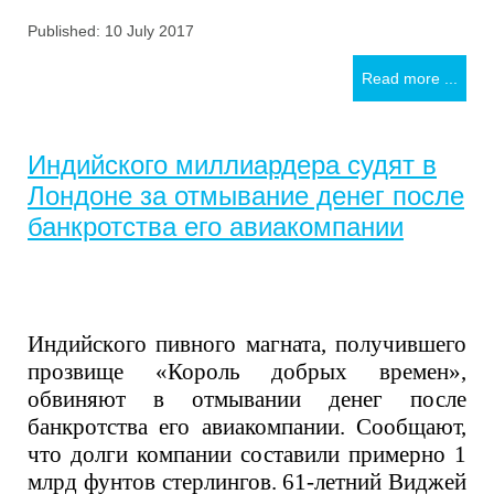
Published: 10 July 2017
Read more ...
Индийского миллиардера судят в
Лондоне за отмывание денег после
банкротства его авиакомпании
Индийск
ого
пивно
го
магнат
а
, получивш
его
прозвище
«Король добрых времен»,
обвин
яют
в отмывании денег после
банкротства
его авиакомпани
и. Сообщают,
что долги компании составили
примерно 1
млрд фунтов стерлингов.
61-летний
Виджей