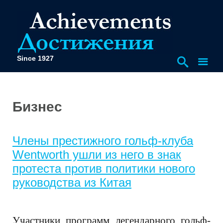
Since 1927
Бизнес
Члены престижного гольф-клуба
Wentworth ушли из него в знак
протеста против политики нового
руководства из Китая
Участники программ легендарного гольф-