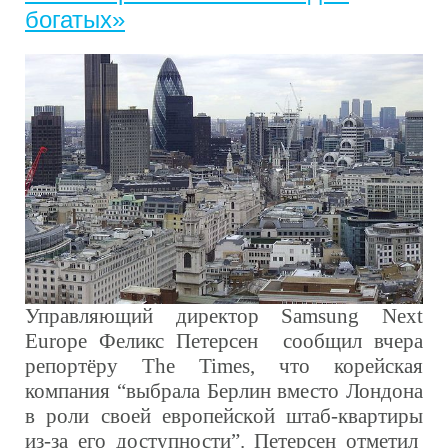
богатых»
Управляющий директор Samsung Next
Europe Феликс Петерсен с
ообщил вчера
репортёру
The Times, что корейская
компания “выбрала Берлин
вместо Лондона
в роли
сво
ей
европейск
ой
штаб-квартир
ы
из-за
его
доступности”.
Петерсен отметил